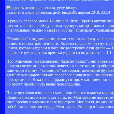
радость игроков арсенала, getty images
05 апреля 2018, 23:54
В рамках первого матча 1/4 финала Лиги Европы английски
рассчитывают на победу в этом турнире, которая может при
оптимальным можно назвать и состав "армейцев", удивляющи
"Канониры" ожидаемо взвинтили темп игры сразу же после ст
немного не хватило точности. Хозяева продолжили гнуть св
Рэмси, который ударом в касание расстрелял Акинфеева — 1:
паритет изумительным прямым ударом со штрафного — 1:1.
Пропущенный гол раззадорил "красно-белых", они вновь акт
получил возможность снова повести в счете после заработа
Еще через 5 минут "канониры" сотворили маленький футбол
элегантным ударом пяткой перебросил мяч через Акинфеева 
прострелил на Ляказетта, а француз вторым касанием послал
но Месут пробил чуть выше перекладины.
После возобновления игры москвичи больше владели мячом, 
оформить ассистентский хет-трик, но Мхитарян не дал этому 
счет, пробив в касание после прострела Монреаля, но мяч н
собой после плотного удара Мхитаряна, Уилшир и Рэмси по