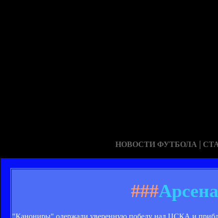
|
НОВОСТИ ФУТБОЛА
СТ
###
Арсен
"Канониры" одержали уверенную победу над ЦСКА и приблиз