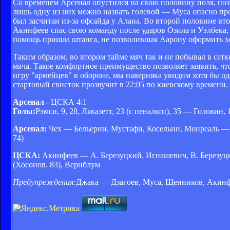
Со временем Арсенал опустился на свою половину поля, поз
лишь одну из них можно назвать голевой — Муса опасно проб
был засчитан из-за офсайда у Алана. Во второй половине в
Акинфеев спас свою команду после ударов Озила и Уэлбека, 
помощь пришла штанга, не позволившая Аарону оформить хе
Таким образом, во втором тайме мяч так и не побывал в сетк
мяча. Такое комфортное преимущество позволяет заявить, ч
игру "армейцев" в обороне, мы наверняка увидим хотя бы од
стартовый свисток прозвучит в 22:05 по киевскому времени.
Арсенал
- ЦСКА 4:1
Голы:
Рэмси, 9, 28, Ляказетт, 23 (с пенальти), 35 — Головин, 
Арсенал:
Чех — Бельерин, Мустафи, Косельни, Монреаль — 
74)
ЦСКА:
Акинфеев — А. Березуцкий, Игнашевич, В. Березуцк
(Хосонов, 83), Вернблум
Предупреждения:
Джака — Дзагоев, Муса, Щенников, Акин