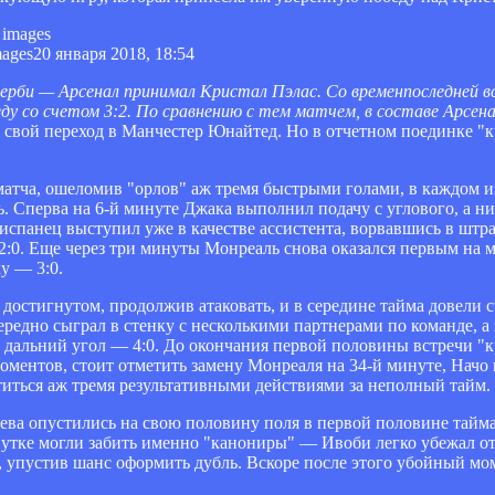
mages
20 января 2018, 18:54
дерби — Арсенал принимал Кристал Пэлас. Со времен
последней 
у со счетом 3:2. По сравнению с тем матчем, в составе Арсен
т свой переход в Манчестер Юнайтед. Но в отчетном поединке "
атча, ошеломив "орлов" аж тремя быстрыми голами, в каждом и
. Сперва на 6-й минуте Джака выполнил подачу с углового, а 
 испанец выступил уже в качестве ассистента, ворвавшись в шт
2:0. Еще через три минуты Монреаль снова оказался первым на м
у — 3:0.
 достигнутом, продолжив атаковать, и в середине тайма довели 
едно сыграл в стенку с несколькими партнерами по команде, а 
в дальний угол — 4:0. До окончания первой половины встречи 
оментов, стоит отметить замену Монреаля на 34-й минуте, Начо
етиться аж тремя результативными действиями за неполный тайм.
яева опустились на свою половину поля в первой половине тайма
утке могли забить именно "канониры" — Ивоби легко убежал от
 упустив шанс оформить дубль. Вскоре после этого убойный мом