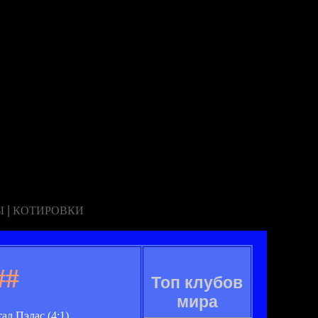
|
Ы
КОТИРОВКИ
##
Топ клубов
мира
л Пэлас (4:1).