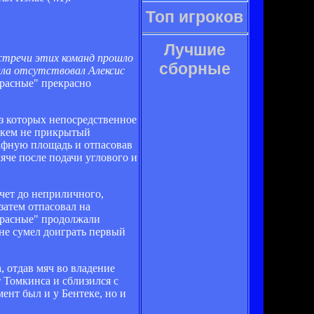
Топ игроков
Лучшие
встречи этих команд прошло
сборные
ала отсутствовал Алексис
красные" прекрасно
з которых непосредственное
никем не прикрытый
рафную площадь и отпасовав
яче после подачи углового и
счет до неприличного,
затем отпасовал на
"красные" продолжали
 не сумел доиграть первый
, отдав мяч во владение
 Томкинса и сблизился с
ент был и у Бентеке, но и