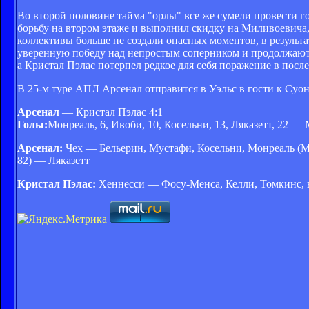
Во второй половине тайма "орлы" все же сумели провести г
борьбу на втором этаже и выполнил скидку на Миливоевича
коллективы больше не создали опасных моментов, в результа
уверенную победу над непростым соперником и продолжают о
а Кристал Пэлас потерпел редкое для себя поражение в посл
В 25-м туре АПЛ Арсенал отправится в Уэльс в гости к Суон
Арсенал
— Кристал Пэлас 4:1
Голы:
Монреаль, 6, Ивоби, 10, Косельни, 13, Ляказетт, 22 —
Арсенал:
Чех — Бельерин, Мустафи, Косельни, Монреаль (М
82) — Ляказетт
Кристал Пэлас:
Хеннесси — Фосу-Менса, Келли, Томкинс, в