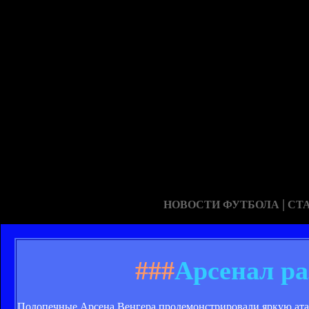
|
НОВОСТИ ФУТБОЛА
СТ
###
Арсенал ра
Подопечные Арсена Венгера продемонстрировали яркую атак