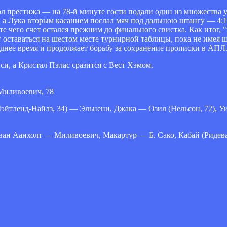
ол престижа — на 78-й минуте гости подали один из множества 
, а Лука вторым касанием послал мяч под дальнюю штангу — 4:1
те чего счет остался прежним до финального свистка. Как итог,
ставаться на шестом месте турнирной таблицы, пока не имея ша
еднее время и продолжает борьбу за сохранение прописки в АПЛ
си, а Кристал Пэлас сразится с Вест Хэмом.
 Миливоевич, 78
эйтленд-Найлз, 34) — Эльнени, Джака — Озил (Нельсон, 72), 
ан Аанхолт — Миливоевич, Макартур — Б. Сако, Кабай (Ридевал