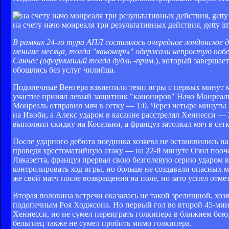
на счету начо монреаля три результативных действия, getty i
В рамках 24-го тура АПЛ состоялось очередное лондонское 
меньше месяца, тогда "канониры" одержали непростую побед
Санчес (оформивший тогда дубль -
прим.
), который завершае
обошлись без услуг чилийца.
Подопечные Венгера взвинтили темп игры с первых минут м
участие принял левый защитник "канониров" Начо Монреаль
Монреаль отправил мяч в сетку — 1:0. Через четыре минуты
на Ивоби, а Алекс ударом в касание расстрелял Хеннесси — 
выполнил скидку на Косельни, а француз затолкал мяч в сетк
После ударного дебюта поединка хозяева не остановились на
проведя хрестоматийную атаку — на 22-й минуте Озил поочер
Ляказетта, француз прервал свою безголевую серию ударом 
контролировать ход игры, но больше не создавали опасных м
же свой матч после возвращения на поле, но зато успел отм
Вторая половина встречи оказалась не такой зрелищной, хоз
подопечным Роя Ходжсона. Но первый гол во второй 45-мин
Хеннесси, но не сумел переиграть голкипера в ближнем бою,
бельгиец также не сумел пробить мимо голкипера.