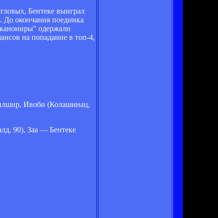
угловых, Бентеке выиграл
. До окончания поединка
 "канониры" одержали
нсов на попадание в топ-4,
.
Уилшир, Ивоби (Колашинац,
д, 90), Заа — Бентеке