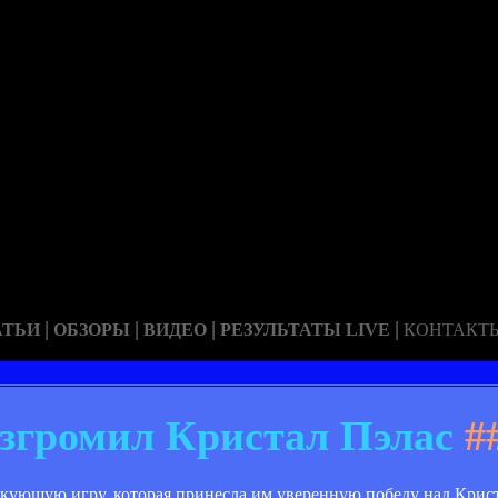
|
|
|
|
АТЬИ
ОБЗОРЫ
ВИДЕО
РЕЗУЛЬТАТЫ LIVE
КОНТАКТ
згромил Кристал Пэлас
#
ующую игру, которая принесла им уверенную победу над Криста