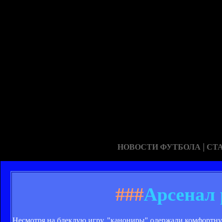
|
НОВОСТИ ФУТБОЛА
СТ
###
Арсенал 
Несмотря на блеклую игру, "канониры" одержали комфортную