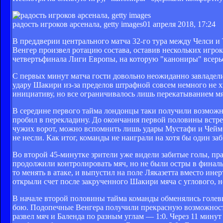
радость игроков арсенала, getty images
01 апреля 2018, 17:24
В преддверии центрального матча 32-го тура между Челси 
Венгер произвел ротацию состава, оставив нескольких игро
четвертьфинала Лиги Европы, на которую "канониры" всерь
С первых минут матча гости довольно неожиданно завладел
удару Шакири из-за пределов штрафной совсем немного не хв
инициативу, но все ограничивалось лишь перекатыванием мяч
В середине первого тайма лондонцы таки получили возможно
пробил в перекладину. До окончания первой половины встре
чужих ворот, можно вспомнить лишь удары Мустафи и Чеймб
не несли. Как итог, команды не наиграли на хотя бы один з
Во второй 45-минутке зрители уже видели забитые голы, п
продолжили контролировать мяч, но не были остры в финальн
то менять в атаке, и выпустил на поле Ляказетта вместо инер
открыли счет после закрученного Шакири мяча с углового, но
В начале второй половины тайма команды обменялись голев
бою. Подопечные Венгера получили прекрасную возможность
развел мяч и Баленда по разным углам — 1:0. Через 11 мину