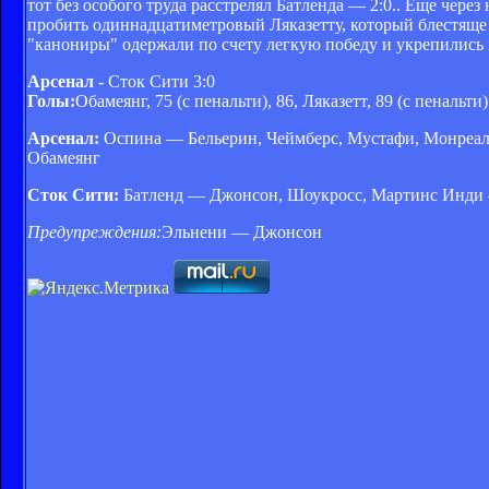
тот без особого труда расстрелял Батленда — 2:0.. Еще чере
пробить одиннадцатиметровый Ляказетту, который блестяще с
"канониры" одержали по счету легкую победу и укрепились 
Арсенал
- Сток Сити 3:0
Голы:
Обамеянг, 75 (с пенальти), 86, Ляказетт, 89 (с пенальти)
Арсенал:
Оспина — Бельерин, Чеймберс, Мустафи, Монреаль 
Обамеянг
Сток Сити:
Батленд — Джонсон, Шоукросс, Мартинс Инди — 
Предупреждения:
Эльнени — Джонсон