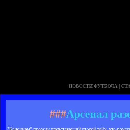
|
НОВОСТИ ФУТБОЛА
СТ
###
Арсенал раз
"Канониры" провели впечатляющий второй тайм, что помогл