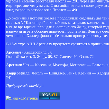
ударом в касание расстрелял Лессля — 2:0.. Через две минут
еще через две минуты сам Озил добавил гол к своим двум а
хладнокровно разобрался с Лесслем — 4:0.
До окончания встречи хозяева продолжили создавать давлени
сколько?". "Канониры" таки забили, касательно количества
мяч до вратарской площади и оставил его Жиру, который уда
надежная игра в обороне принесла подопечным Венгера оче
чемпионов. Хаддерсфилд же безвольно проиграл, к тому же, 
В 15-м туре АПЛ Арсеналу предстоит сразиться в принципиа
Арсенал
- Хаддерсфилд 5:0
Голы:
Ляказетт, 3, Жиру, 68, 87, Санчес, 70, Озил, 72
Арсенал:
Чех — Косельни, Мустафи, Монреаль — Бельерин, 
Хаддерсфилд:
Лессль — Шиндлер, Занка, Крейни — Хадерджо
74)
Предупреждение:
Муй