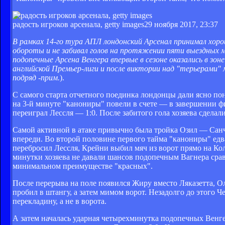
радость игроков арсенала, getty images
29 ноября 2017, 23:37
В рамках 14-го тура АПЛ лондонский Арсенал принимал хоро
обороты и не забивал голов на протяжении пяти выездных м
подопечные Арсена Венгера впервые в сезоне оказались в зо
английской Премьер-лиги и после виктории над "терьерами" 
подряд -
прим.
).
С самого старта отчетного поединка лондонцы дали ясно пон
на 3-й минуте "канониры" повели в счете — в завершении ф
переиграл Лессля — 1:0. После забитого гола хозяева сдела
Самой активной в атаке привычно была тройка Озил — Санч
впереди. Во второй половине первого тайма "канониры" едв
перебросил Лессля, Крейни выбил мяч из ворот прямо на Кол
минутки хозяева не давали шансов подопечным Вагнера сравн
минимальном преимуществе "красных".
После перерыва на поле появился Жиру вместо Ляказетта, Ол
пробил в штангу, а затем мимом ворот. Незадолго до этого Ч
перекладину, а не в ворота.
А затем началась ударная четырехминутка подопечных Венге