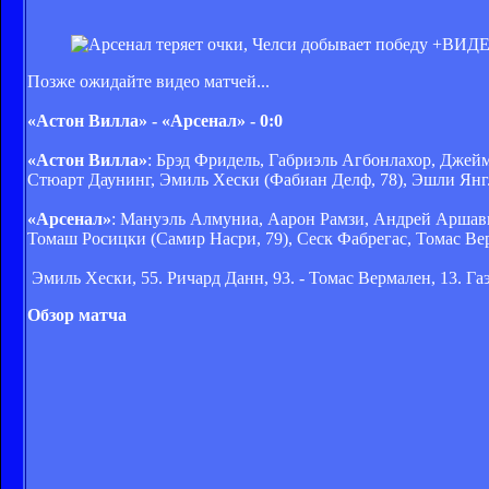
Позже ожидайте видео матчей...
«Астон Вилла» - «Арсенал» - 0:0
«Астон Вилла»
: Брэд Фридель, Габриэль Агбонлахор, Джей
Стюарт Даунинг, Эмиль Хески (Фабиан Делф, 78), Эшли Янг
«Арсенал»
: Мануэль Алмуниа, Аарон Рамзи, Андрей Аршави
Томаш Росицки (Самир Насри, 79), Сеск Фабрегас, Томас Вер
Эмиль Хески, 55. Ричард Данн, 93. - Томас Вермален, 13. Га
Обзор матча