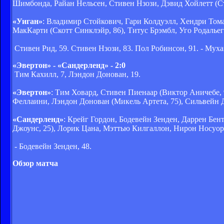
Шимбонда, Райан Нельсен, Стивен Нзози, Дэвид Хойлетт (Ст
«Уиган»
: Владимир Стойкович, Гари Колдуэлл, Хендри Том
МакКарти (Скотт Синклэйр, 86), Титус Брэмбл, Уго Родалье
Стивен Рид, 59. Стивен Нзози, 83. Пол Робинсон, 91. - Муха
«Эвертон» - «Сандерленд» - 2:0
Тим Кахилл, 7, Лэндон Донован, 19.
«Эвертон»
: Тим Ховард, Стивен Пиенаар (Виктор Аничебе, 
Феллаини, Лэндон Донован (Микель Артета, 75), Сильвейн 
«Сандерленд»
: Крейг Гордон, Бодевейн Зенден, Даррен Б
Джоунс, 25), Лорик Цана, Мэттью Килгаллон, Нирон Носуорти
- Бодевейн Зенден, 48.
Обзор матча