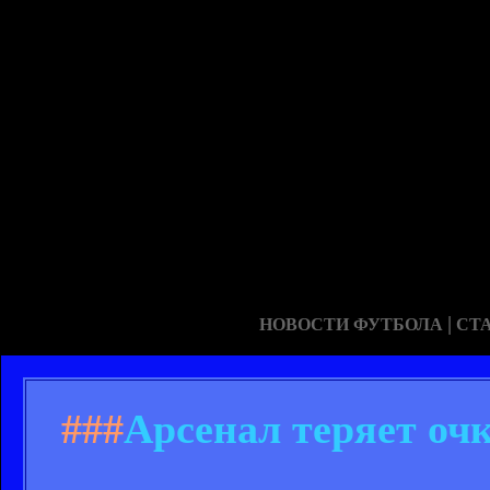
|
НОВОСТИ ФУТБОЛА
СТ
###
Арсенал теряет оч