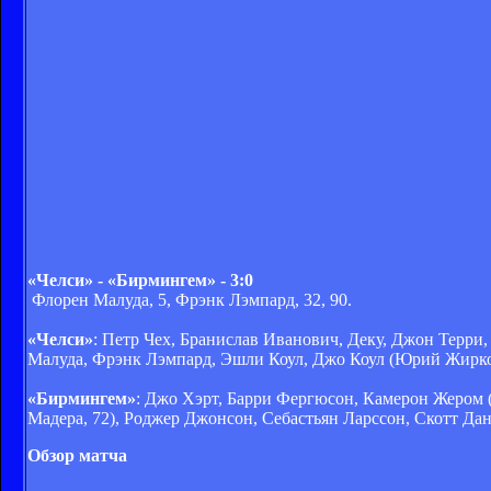
«Челси» - «Бирмингем» - 3:0
Флорен Малуда, 5, Фрэнк Лэмпард, 32, 90.
«Челси»
: Петр Чех, Бранислав Иванович, Деку, Джон Терри
Малуда, Фрэнк Лэмпард, Эшли Коул, Джо Коул (Юрий Жирков
«Бирмингем»
: Джо Хэрт, Барри Фергюсон, Камерон Жером 
Мадера, 72), Роджер Джонсон, Себастьян Ларссон, Скотт Дан
Обзор матча