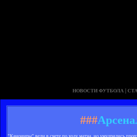
|
НОВОСТИ ФУТБОЛА
СТ
###
Арсена
"Канониры" вели в счете по ходу матча, но умудрились проп