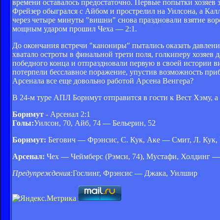
времени оставалось предостаточно. Первые попытки хозяев 
Фрейзер обыгрался с Айбом и прострелил на Уилсона, а Кал
через четыре минуты "вишни" снова праздновали взятие воро
мощным ударом прошил Чеха — 2:1.
До окончания встречи "канониры" пытались оказать давление 
хватало остроты в финальной трети поля, голкиперу хозяев 
победного конца и отпраздновали первую в своей истории в
потерпели бесславное поражение, упустив возможность приб
Арсенала все еще довольно работой Арсена Венгера?
В 24-м туре АПЛ Борнмут отправится в гости к Вест Хэму, а
Борнмут
- Арсенал 2:1
Голы:
Уилсон, 70, Айб, 74 — Бельерин, 52
Борнмут:
Бегович — Фрэнсис, С. Кук, Аке — Смит, Л. Кук, 
Арсенал:
Чех — Чеймберс (Рэмси, 74), Мустафи, Холдинг —
Предупреждения:
Гослинг, Фрэнсис — Джака, Уилшир