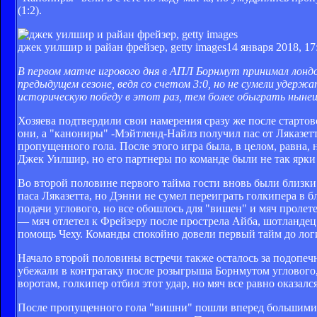
(1:2).
джек уилшир и райан фрейзер, getty images
14 января 2018, 17
В первом матче игрового дня в АПЛ Борнмут принимал лондон
предыдущем сезоне, ведя со счетом 3:0, но не сумели уде
историческую победу в этот раз, тем более обыграть ныне
Хозяева подтвердили свои намерения сразу же после стартов
они, а "канониры" -Мэйтленд-Найлз получил пас от Ляказетт
пропущенного гола. После этого игра была, в целом, равна
Джек Уилшир, но его партнеры по команде были не так ярки
Во второй половине первого тайма гости вновь были близки 
паса Ляказетта, но Дэнни не сумел переиграть голкипера в б
подачи углового, но все обошлось для "вишен" и мяч проле
— мяч отлетел к Фрейзеру после прострела Айба, шотландец
помощь Чеху. Команды спокойно довели первый тайм до логи
Начало второй половины встречи также осталось за подопеч
убежали в контратаку после розыгрыша Борнмутом углового,
воротам, голкипер отбил этот удар, но мяч все равно оказался
После пропущенного гола "вишни" пошли вперед большими си