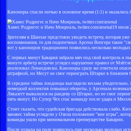
Канониры спасли ничью в основное время (1:1) и оказались
Хамес Родригес и Начо Монреаль, twitter.com/arsenal
19 июля 
Зрителям в Шанхае предстояло увидеть встречу, которая уже
воспоминания, то для подопечных Арсена Венгера такие "св
вот у канониров традиционно появились несколько молодых
С первых минут Бавария забрала мяч под свой контроль и пы
минуте арбитр встречи углядел нарушение правил от Мэйтле
реализовал Левандовски. Канониры сразу же ответили опа
штрафной, но Месут не смог переиграть Штарке в ближнем 
В середине тайма лондонцы выглядели весьма убедительно, х
немецкий коллектив повышал обороты, у Арсенала возника
Ляказетт вывалился на рандеву со Штарке, но не смог переиг
пять минут. Но Супер Чех спас команду после удара и Мюллер
Стоит сказать, что судейская бригада действовала слабо. К
занавес тайма углядели у Озила положение "вне игры", кото
команды ушли при минимальном преимуществе Баварии.
После отдыха на поле появилось еще несколько молодых ис