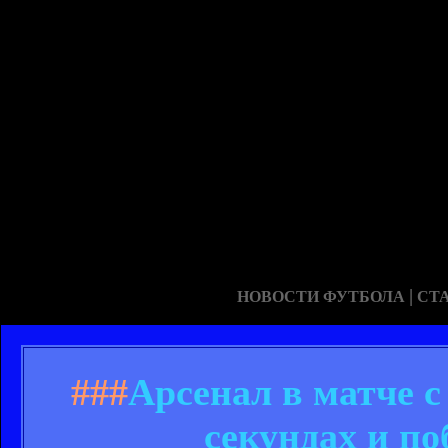
|
НОВОСТИ ФУТБОЛА
СТ
###
Арсенал в матче с
секундах и по