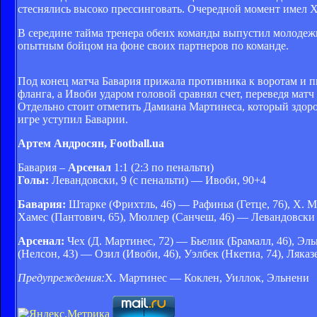
стеснялись высоко прессинговать. Очередной момент имел Х
В середине тайма тренера обеих команды выпустил молодежь
опытным бойцом на фоне своих партнеров по команде.
Под конец матча Бавария прижала противника к воротам и пы
фланга, а Ивоби ударом головой сравнял счет, переведя мат
Отдельно стоит отметить Дамиана Мартинеса, который здоров
игре уступил Баварии.
Артем Андросян, Football.ua
Бавария –
Арсенал
1:1 (2:3 по пенальти)
Голы:
Левандовски, 9 (с пенальти) — Ивоби, 90+4
Бавария:
Штарке (Фрихтль, 46) — Рафинья (Гетце, 76), Х. М
Хамес (Пантович, 65), Мюллер (Санчеш, 46) — Левандовски
Арсенал:
Чех (Д. Мартинес, 72) — Бьелик (Брамалл, 46), Эл
(Нелсон, 43) — Озил (Ивоби, 46), Уэлбек (Нкетиа, 74), Ляказе
Предупреждения:
Х. Мартинес — Коклен, Уиллок, Эльнени