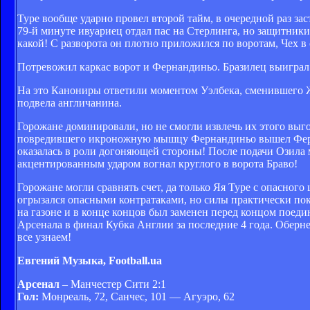
Туре вообще ударно провел второй тайм, в очередной раз зас
79-й минуте ивуариец отдал пас на Стерлинга, но защитники
какой! С разворота он плотно приложился по воротам, Чех в
Потревожил каркас ворот и Фернандиньо. Бразилец выиграл 
На это Канониры ответили моментом Уэлбека, сменившего Ж
подвела англичанина.
Горожане доминировали, но не смогли извлечь их этого выго
повредившего икроножную мышцу Фернандиньо вышел Фернан
оказалась в роли догоняющей стороны! После подачи Озила 
акцентированным ударом вогнал круглого в ворота Браво!
Горожане могли сравнять счет, да только Яя Туре с опасного
огрызался опасными контратаками, но силы практически пок
на газоне и в конце концов был заменен перед концом поеди
Арсенала в финал Кубка Англии за последние 4 года. Оберне
все узнаем!
Евгений Музыка, Football.ua
Арсенал
– Манчестер Сити 2:1
Гол:
Монреаль, 72, Санчес, 101 — Агуэро, 62