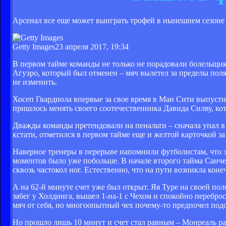
Арсенал все еще может выиграть трофей в нынешнем сезоне
Getty Images
23 апреля 2017, 19:34
В первом тайме команды не только не порадовали болельщик
Агуэро, который был отменен – мяч вылетел за пределы пол
не изменить.
Хосеп Гвардиола впервые за свое время в Ман Сити выпустил
пришлось менять своего соотечественника Давида Силву, ко
Дважды команды претендовали на пенальти – сначала упал в
кстати, отметился в первом тайме еще и желтой карточкой з
Наверное тренеры в перерыве напомнили футболистам, что э
моментов было уже побольше. В начале второго тайма Санче
сквозь частокол ног. Естественно, что на пути возникла кон
А на 62-й минуте счет уже был открыт. Яя Туре на своей по
забег у Холдинга, вышел 1-на-1 с Чехом и спокойно переброс
мяч от себя, но многоопытный чех почему-то предпочел под
Но прошло лишь 10 минут и счет стал равным – Монреаль ра