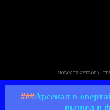
|
НОВОСТИ ФУТБОЛА
СТ
###
Арсенал в оверта
вышел в ф