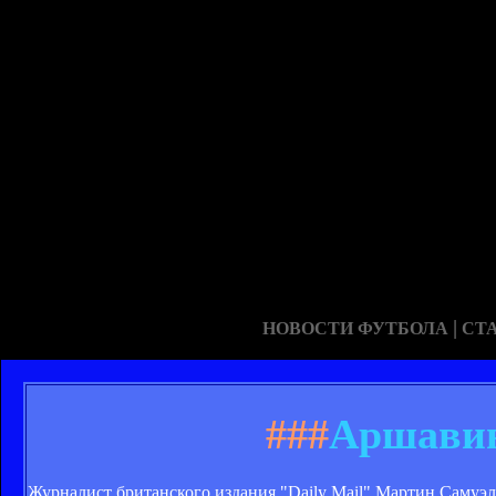
|
НОВОСТИ ФУТБОЛА
СТ
###
Аршавин
Журналист британского издания "Daily Mail" Мартин Самуэ