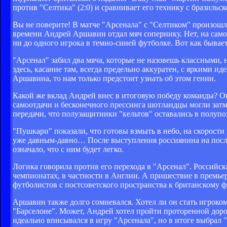
против "Селтика" (2:0) и сравнивает его технику с бразильск
Вы не поверите! В матче "Арсенала" с "Селтиком" произошл
времени Андрей Аршавин отдал мяч сопернику. Нет, на самом
ни до одного игрока в темно-синей футболке. Вот как бывае
"Арсенал" забил два мяча, которые не назовешь классными,
здесь, касание там, всегда предельно аккуратен, с яркими и
Аршавина, то нам только предстоит узнать об этом гении.
Какой же вклад Андрей внес в итоговую победу команды? Он
самоотдачи и бесконечного прессинга шотландцы могли затм
передачи, что полузащитники "кельтов" оставались в полуп
"Пушкари" показали, что готовы взмыть в небо, на скорости
уже давным-давно… После выступления россиянина на послед
означало, что с ним будет легко.
Логика говорила против его перехода в "Арсенал". Российс
чемпионатах, в частности в Англии. А пришествие в премье
футболистов с постсоветского пространства к британскому ф
Аршавин также долго сомневался. Хотел ли он стать игроко
"Барселоне". Может, Андрей хотел пройти проторенной дор
идеально вписывался в игру "Арсенала", но в итоге выбра