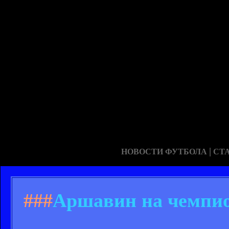
|
НОВОСТИ ФУТБОЛА
СТ
###
Аршавин на чемпио