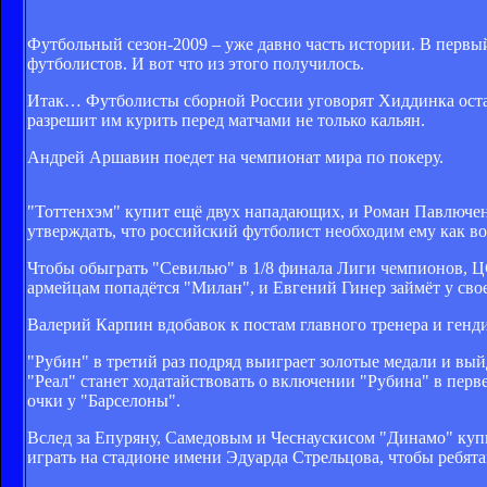
Футбольный сезон-2009 – уже давно часть истории. В первы
футболистов. И вот что из этого получилось.
Итак… Футболисты сборной России уговорят Хиддинка остать
разрешит им курить перед матчами не только кальян.
Андрей Аршавин поедет на чемпионат мира по покеру.
"Тоттенхэм" купит ещё двух нападающих, и Роман Павлючен
утверждать, что российский футболист необходим ему как во
Чтобы обыграть "Севилью" в 1/8 финала Лиги чемпионов, Ц
армейцам попадётся "Милан", и Евгений Гинер займёт у сво
Валерий Карпин вдобавок к постам главного тренера и генди
"Рубин" в третий раз подряд выиграет золотые медали и выйд
"Реал" станет ходатайствовать о включении "Рубина" в перв
очки у "Барселоны".
Вслед за Епуряну, Самедовым и Чеснаускисом "Динамо" куп
играть на стадионе имени Эдуарда Стрельцова, чтобы ребят