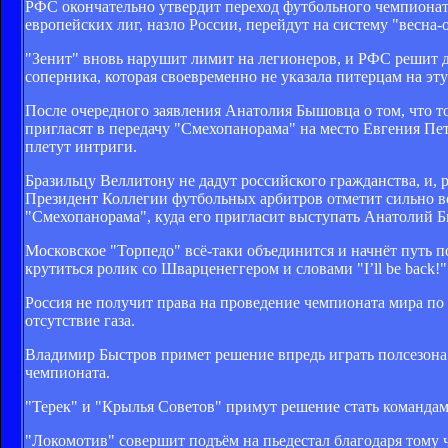
РФС окончательно утвердит переход футбольного чемпионата н
европейских лиг, назло России, перейдут на систему "весна-о
"Зенит" вновь нарушит лимит на легионеров, и РФС решит д
соперника, которая своевременно не указала питерцам на эту
После очередного заявления Анатолия Бышовца о том, что то
пригласят в передачу "Смехопанорама" на место Евгения Пет
плетут интриги.
Бразильцу Веллитону не дадут российского гражданства, и, 
Президент Коллегии футбольных арбитров отметит сильно во
"Смехопанорама", куда его пригласит выступать Анатолий 
Московское "Торпедо" всё-таки объединится и начнёт путь 
крутиться ролик со Шварценеггером и словами "I’ll be back!"
Россия не получит права на проведение чемпионата мира по ф
отсутствие газа.
Владимир Быстров примет решение впредь играть полсезона з
чемпионата.
"Терек" и "Крылья Советов" примут решение стать команда
"Локомотив" совершит подъём на пьедестал благодаря тому