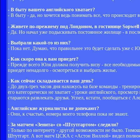
- В быту вашего английского хватает?
- В быту - да, но хочется ведь понимать все, что происходит
- Живете по-прежнему под Лондоном, в гостинице Sopwell
- Да. Но начал уже подыскивать постоянное жилище - в посл
- Выбрали какой-то из них?
- Пока нет. Думаю, что правильнее это будет сделать уже с 
- Как скоро она к вам приедет?
- Прежде всего Юля должна получить визу - все необходимы
приедет ненадолго - осмотреться и выбрать жилье.
- Как сейчас складывается ваш день?
- До двух-трех часов дня нахожусь на базе команды - тренир
его категорически не хватает - уроки английского, просмотр
стараются развлекать друзья. Успел, кстати, пообщаться с А
- Английские журналисты не допекают?
- Они, к счастью, номера моего телефона пока не знают.
- За матчем «Зенита» со «Штутгартом» следили?
- Только по интернету - другой возможности не было. Тимощу
Штутгарт. А вот матч ЦСКА с «Астон Виллой» видел полнос