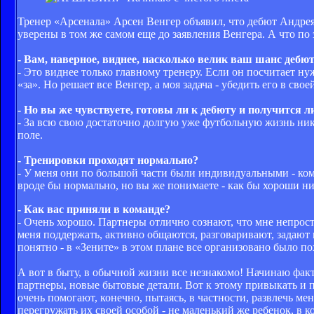
Тренер «Арсенала» Арсен Венгер объявил, что дебют Андре
уверены в том же самом еще до заявления Венгера. А что п
- Вам, наверное, виднее, насколько велик ваш шанс дебю
- Это виднее только главному тренеру. Если он посчитает ну
«за». Но решает все Венгер, а моя задача - убедить его в сво
- Но вы же чувствуете, готовы ли к дебюту и получится л
- За всю свою достаточно долгую уже футбольную жизнь никог
поле.
- Тренировки проходят нормально?
- У меня они по большой части были индивидуальными - ком
вроде бы нормально, но вы же понимаете - как бы хороши ни
- Как вас приняли в команде?
- Очень хорошо. Партнеры отлично сознают, что мне непрост
меня поддержать, активно общаются, разговаривают, задают
понятно - в «Зените» в этом плане все организовано было п
А вот в быту, в обычной жизни все незнакомо! Начинаю фак
партнеры, новые бытовые детали. Вот к этому привыкать и п
очень помогают, конечно, пытаясь, в частности, развлечь мен
перегружать их своей особой - не маленький же ребенок, в к