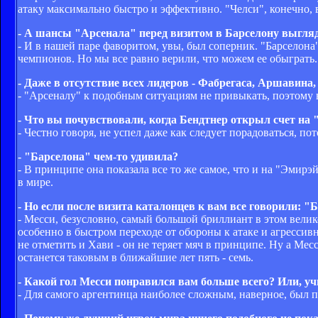
атаку максимально быстро и эффективно. "Челси", конечно, 
- А шансы "Арсенала" перед визитом в Барселону выгля
- И в нашей паре фаворитом, увы, был соперник. "Барселон
чемпионов. Но мы все равно верили, что можем ее обыграть.
- Даже в отсутствие всех лидеров - Фабрегаса, Аршавина,
- "Арсеналу" к подобным ситуациям не привыкать, поэтому в
- Что вы почувствовали, когда Бендтнер открыл счет на
- Честно говоря, не успел даже как следует порадоваться, по
- "Барселона" чем-то удивила?
- В принципе она показала все то же самое, что и на "Эмирэ
в мире.
- Но если после визита каталонцев к вам все говорили: "
- Месси, безусловно, самый большой бриллиант в этом велик
особенно в быстром переходе от обороны к атаке и агрессив
не отметить и Хави - он не теряет мяч в принципе. Ну а Ме
останется таковым в ближайшие лет пять - семь.
- Какой гол Месси понравился вам больше всего? Или, у
- Для самого аргентинца наиболее сложным, наверное, был 