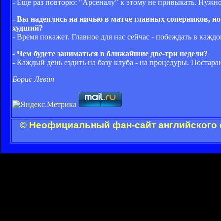
- Еще раз повторю: "Арсеналу" к этому не привыкать. Нужно
- Вы надеялись на ничью в матче главных соперников, но
худший?
- Время покажет. Главное для нас сейчас - побеждать в каждо
- Чем будете заниматься в ближайшие две-три недели?
- Каждый день ездить на базу клуба - на процедуры. Постараю
Борис Левин
© Неофициальный фан-сайт английского 