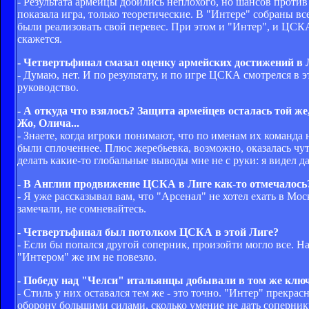
- Результата армейцы добились неплохого, но шансов против 
показала игра, только теоретические. В "Интере" собраны 
были реализовать свой перевес. При этом и "Интер", и ЦСКА
скажется.
- Четвертьфинал смазал оценку армейских достижений в 
- Думаю, нет. И по результату, и по игре ЦСКА смотрелся в
руководство.
- А откуда что взялось? Защита армейцев осталась той ж
Жо, Олича...
- Знаете, когда игроки понимают, что по именам их команда 
были сплоченнее. Плюс жеребьевка, возможно, оказалась чу
делать какие-то глобальные выводы мне не с руки: я видел д
- В Англии продвижение ЦСКА в Лиге как-то отмечалось
- Я уже рассказывал вам, что "Арсенал" не хотел ехать в Мо
замечали, не сомневайтесь.
- Четвертьфинал был потолком ЦСКА в этой Лиге?
- Если бы попался другой соперник, произойти могло все. 
"Интером" же им не повезло.
- Победу над "Челси" итальянцы добывали в том же ключ
- Стиль у них оставался тем же - это точно. "Интер" прекрас
оборону большими силами, сколько умение не дать сопернику