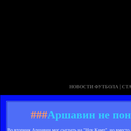
|
НОВОСТИ ФУТБОЛА
СТ
###
Аршавин не пон
Во вторник Аршавин мог сыграть на "Ноу Камп", но вместо э