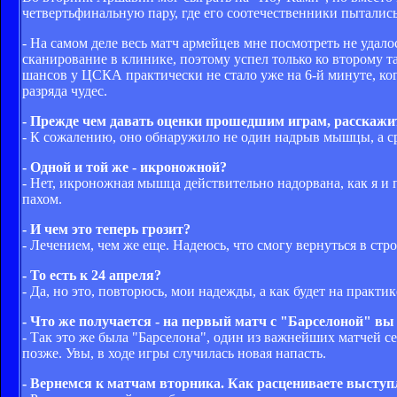
четвертьфинальную пару, где его соотечественники пыталис
- На самом деле весь матч армейцев мне посмотреть не удало
сканирование в клинике, поэтому успел только ко второму та
шансов у ЦСКА практически не стало уже на 6-й минуте, ког
разряда чудес.
- Прежде чем давать оценки прошедшим играм, расскажит
- К сожалению, оно обнаружило не один надрыв мышцы, а ср
- Одной и той же - икроножной?
- Нет, икроножная мышца действительно надорвана, как я и 
пахом.
- И чем это теперь грозит?
- Лечением, чем же еще. Надеюсь, что смогу вернуться в стр
- То есть к 24 апреля?
- Да, но это, повторюсь, мои надежды, а как будет на практик
- Что же получается - на первый матч с "Барселоной" 
- Так это же была "Барселона", один из важнейших матчей с
позже. Увы, в ходе игры случилась новая напасть.
- Вернемся к матчам вторника. Как расцениваете выст