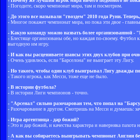
- Почему же лучший игрок мира ничего подобного не пока
- Погодите, скоро чемпионат мира, там и посмотрим.
- До этого все называли "гвоздем" 2010 года Руни. Теперь
- Многое покажет чемпионат мира, но пока эти двое - главн
- Какую команду можно назвать более организованной - 
- Блестяще организованы обе, но каждая по-своему. Футбол
выгодную им игру.
- И как вы расцениваете шансы этих двух клубов при оч
- Очень удивлюсь, если "Барселона" не выиграет эту Лигу.
- Но такого, чтобы один клуб выигрывал Лигу дважды по
- Такого игрока, как Месси, тоже еще не было.
- В истории футбола?
- В истории Лиги чемпионов - точно.
- "Арсенал" сильно разочарован тем, что попал на "Барсу
- Разочарование в другом. Смотришь на Месси и думаешь: за
- Игра аргентинца - дар божий?
- Это и дар божий, и качества характера и наверняка пахота 
- А как вы собираетесь выигрывать чемпионат Англии бе