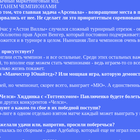
Обычный маркетинговый ход.
 СТАНЕМ ЧЕМПИОНАМИ
о том, что главная задача «Арсенала» - возвращение места в 
торвались от нее. Не сделает ли это приоритетным соревнова
ейчас у «Астон Виллы» случился сложный турнирный отрезок - о
бсолютно прав Арсен Венгер, который постоянно подчеркивает: 
сложится и в турнире в целом. Нынешняя Лига чемпионов очень 
 присутствует?
нглии есть чемпион - и все остальные. Среди этих остальных ва
, то вполне еще можем стать чемпионами - ведь играем-то со вс
олько жизнь покажет.
я «Манчестер Юнайтед»? Или мощная игра, которую демонст
чей, но чемпионат, скорее всего, выиграет «МЮ». А единственн
«Челси» Хиддинка с «Тоттенхэмом» Павлюченко будете болеть 
 и других конкурентов «Челси».
уют о каком-то сбое в их победной поступи?
р-лиге в одном отдельно взятом матче каждый может выиграть у 
 желали удачи или, напротив, просили поберечься?
ъехалась по сборным - даже Адебайор, который еще не играл посл
.