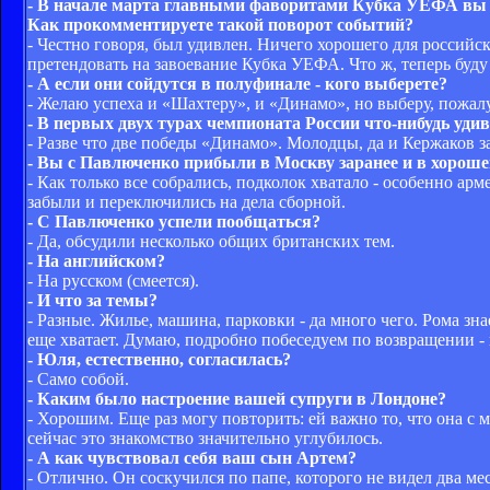
- В начале марта главными фаворитами Кубка УЕФА вы н
Как прокомментируете такой поворот событий?
- Честно говоря, был удивлен. Ничего хорошего для российск
претендовать на завоевание Кубка УЕФА. Что ж, теперь буду
- А если они сойдутся в полуфинале - кого выберете?
- Желаю успеха и «Шахтеру», и «Динамо», но выберу, пожал
- В первых двух турах чемпионата России что-нибудь уди
- Разве что две победы «Динамо». Молодцы, да и Кержаков за
- Вы с Павлюченко прибыли в Москву заранее и в хорошем
- Как только все собрались, подколок хватало - особенно ар
забыли и переключились на дела сборной.
- С Павлюченко успели пообщаться?
- Да, обсудили несколько общих британских тем.
- На английском?
- На русском (смеется).
- И что за темы?
- Разные. Жилье, машина, парковки - да много чего. Рома з
еще хватает. Думаю, подробно побеседуем по возвращении - 
- Юля, естественно, согласилась?
- Само собой.
- Каким было настроение вашей супруги в Лондоне?
- Хорошим. Еще раз могу повторить: ей важно то, что она с 
сейчас это знакомство значительно углубилось.
- А как чувствовал себя ваш сын Артем?
- Отлично. Он соскучился по папе, которого не видел два ме