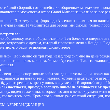
российской сборной, готовящейся к отборочным матчам чемпиона
листов в московском отеле Grand Marriott зашкалило за все ра
шавина. Поэтому, когда форвард «Арсенала» появился по нашей 
в муравейник. И уединиться для беседы мы смогли, только прор
 встретила?
ю обстановку, все, в общем, отлично. Тем более что впервые за 
скве, встретился с другом, который провожал меня в Лондон. С 
аметно, что были те проводы словно вчера.
Динамо». Но именно он три года назад подарил мне на день рожде
м точь-в-точь такая, как на эмблеме «Арсенала»! Так что «канон
омышлял.
?
ре освещающие спортивные события, да и не только они, ловят к
расываются на новую тему: человек, который десять лет отыграл 
 буду интересовать прессу лишь в случае своей хорошей игры. Ч
ь? В частности, приезд в сборную ничем не отличается от п
анду, видел те же лица, которые изо дня в день окружали меня 
 согласитесь, есть. Кроме того, отвык уже от такой ситуации, ко
ЧЕМ АЗЕРБАЙДЖАНЦЕВ