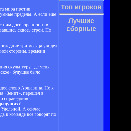
Топ игроков
та мира против
зумные пределы. А если еще
Лучшие
с ним договоренности в
сборные
вавшись сквозь строй. Но
последние три месяца увидел
одной стороны, времени
ния скульптуру, где меня
ирское» будущее было
аждое слово Аршавина. Но я
за «Зенит», перешел в
то справедливо.
редыдущих?
в Удельной. А сейчас
гда в команде все говорят по-