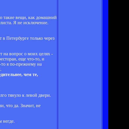
то такие вещи, как домашний
листа. Я не исключение.
т в Петербурге только через
т на вопрос о моих целях -
ресторан, еще что-то, и
-то я по-прежнему на
.
дительнее, чем те,
лго тянуло к левой двери.
, что да. Значит, не
м негде.