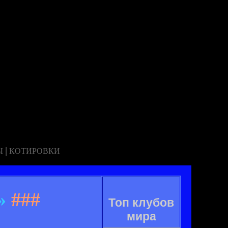
|
Ы
КОТИРОВКИ
»
###
Топ клубов
мира