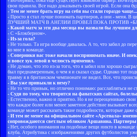
- Во-первых, пока еще существует языковой барьер. Во-втор
свои правила. Все надо доказывать своей игрой. Если она бу
- Тем не менее брать игру на себя вы стали гораздо чаще...
- Просто я стал лучше понимать партнеров, а они - меня. В ц
ЛУЧШИЙ МАТЧ В АНГЛИИ ПРОВЕЛ ПОКА ПРОТИВ «Б
- Какой матч за эти два месяца вы назвали бы лучшим дл
- С «Блэкберном».
- Из-за гола?
- Не только. Та игра вообще давалась. А то, что забил до пе
ко мне в команде.
- Соперники вас тоже начали воспринимать иначе. И опек
и вовсе хук левой в челюсть применил.
- Не думаю, что это из-за того, что я забил или хорошо сыгра
был преднамеренным, о чем я и сказал судье. Однако тот под
травму я в британском чемпионате не видел. Все, что происх
- Вы уже привыкли к нему?
- Не то что привык, но отлично понимаю: расслабляться не с
- Судя по тому, что творится на фанатских сайтах, боле
- Естественно, важно и приятно. Но я не переоцениваю свои
что каждое более или менее заметное действие вызывает вс
команде может рассказать такие подробности, которые даже 
- И тем не менее на официальном сайте «Арсенала» именн
сопровождаются светлым обликом Аршавина. Партнеры п
- Нет, особого внимания на подобные вещи никто в команде н
клуба. Атрибутика с изображениями других футболистов уже 