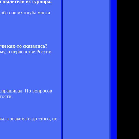
 вылетели из турнира.
о оба наших клуба могли
чи как-то сказались?
ему, о первенстве России
 спрашивал. Но вопросов
гости.
ыла знакома и до этого, но