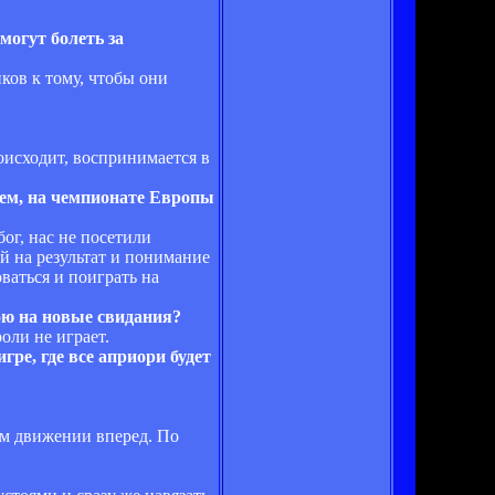
могут болеть за
ков к тому, чтобы они
роисходит, воспринимается в
жем, на чемпионате Европы
ог, нас не посетили
й на результат и понимание
оваться и поиграть на
ою на новые свидания?
оли не играет.
ре, где все априори будет
ном движении вперед. По