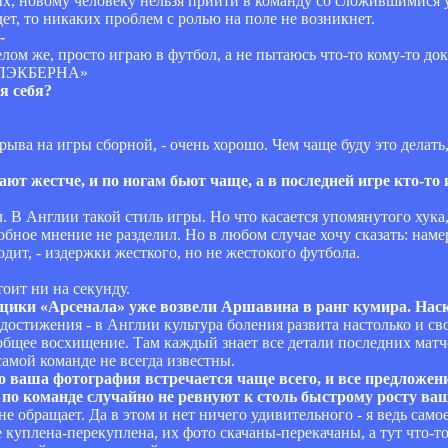
ых, новому человеку нельзя прийти в команду со сложившимися у
дет, то никаких проблем с ролью на поле не возникнет.
-
елом же, просто играю в футбол, а не пытаюсь что-то кому-то док
ЛЭКБЕРНА»
я себя?
рерыва на игры сборной, - очень хорошо. Чем чаще буду это делать
ают жестче, и по ногам бьют чаще, а в последней игре кто-т
л. В Англии такой стиль игры. Но что касается упомянутого хука,
обное мнение не разделил. Но в любом случае хочу сказать: нам
одит, - издержки жесткого, но не жестокого футбола.
тоит ни на секунду.
льщики «Арсенала» уже возвели Аршавина в ранг кумира. Нас
 достижения - в Англии культура боления развита настолько и св
еобщее восхищение. Там каждый знает все детали последних матч
самой команде не всегда известны.
о ваша фотография встречается чаще всего, и все предложен
о команде случайно не ревнуют к столь быстрому росту ва
е обращает. Да в этом и нет ничего удивительного - я ведь сам
куплена-перекуплена, их фото скачаны-перекачаны, а тут что-то