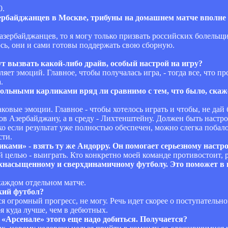
0.
азербайджанцев в Москве, трибуны на домашнем матче вполне 
 азербайджанцев, то я могу только призвать российских болельщи
сь, они и сами готовы поддержать свою сборную.
т вызвать какой-либо драйв, особый настрой на игру?
яет эмоций. Главное, чтобы получалась игра, - тогда все, что п
.
больными карликами вряд ли сравнимо с тем, что было, ска
овые эмоции. Главное - чтобы хотелось играть и чтобы, не дай б
ов Азербайджану, а в среду - Лихтенштейну. Должен быть настро
ько если результат уже полностью обеспечен, можно слегка побал
сти.
иками» - взять ту же Андорру. Он помогает серьезному настр
й целью - выиграть. Кто конкретно моей команде противостоит, р
хнасыщенному и сверхдинамичному футболу. Это поможет в иг
 каждом отдельном матче.
кий футбол?
ся огромный прогресс, не могу. Речь идет скорее о поступатель
я куда лучше, чем в дебютных.
 «Арсенале» этого еще надо добиться. Получается?