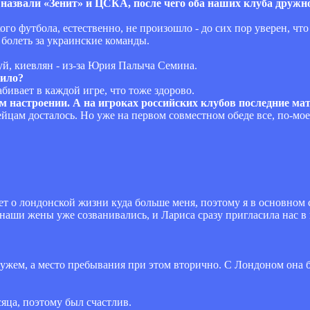
азвали «Зенит» и ЦСКА, после чего оба наших клуба дружно
ого футбола, естественно, не произошло - до сих пор уверен, чт
 болеть за украинские команды.
уй, киевлян - из-за Юрия Палыча Семина.
вило?
бивает в каждой игре, что тоже здорово.
 настроении. А на игроках российских клубов последние мат
мейцам досталось. Но уже на первом совместном обеде все, по-мо
нает о лондонской жизни куда больше меня, поэтому я в основном
наши жены уже созванивались, и Лариса сразу пригласила нас в 
мужем, а место пребывания при этом вторично. С Лондоном она б
сяца, поэтому был счастлив.