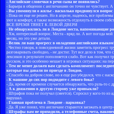
- Английские словечки в речи сына не появились?
- Барьера в общении с англичанами он точно не чувствует. А 
- Вы упомянули о жилье - насколько продвинулся вопрос
- Пока он еще не решен. Но в апреле, надеюсь, все проблем
уют и комфорт, а также возможность отдохнуть в своем соб
ВСЕ ВРЕМЯ ТЯНЕТ К ЛЕВОЙ ДВЕРИ
- Не обнаружились ли в Лондоне места, напоминающие р
- Хм, интересный вопрос. Места - вряд ли. А вот погода мой
месяц, но это уже детали.
- Велик ли ваш прогресс в овладении английским языком
- Честно говоря, в повседневной жизни заметить прогресс тр
разговаривать свободно, - не достиг. Тут все дело в том, что 
лексикон в результате пополняется слабо. Вот как получил 
русском, и это особенно мешает в игровых ситуациях: на п
- Тем не менее должен вам сделать комплимент: последне
которые вы давали по приезде в Лондон.
- Спасибо на добром слове, но я еще раз убедился, что с наск
- К машине до сих пор подходите с левого бока?
- Да, время от времени случается обнаружить, что руль-то с 
- А к движению в другую сторону уже привыкли?
- Штрафов пока не получал (смеется). Спросил у кого-то из а
нарушал.
- Главная проблема в Лондоне - парковка?
- Да. Я уже понял, что англичане стараются заезжать в цент
- Штрафы вам не приходили, а телефонные счета, наконе