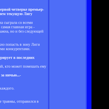
первой четверке премьер-
нием текущую Лигу
на сыграла со всеми
самая главная игра -
важна, но и без следующей
жно попасть в зону Лиги
еми конкурентами.
рирует в последних
ый, кто может помешать ему
за ничью...-
каждого.
е травмы, отправился в