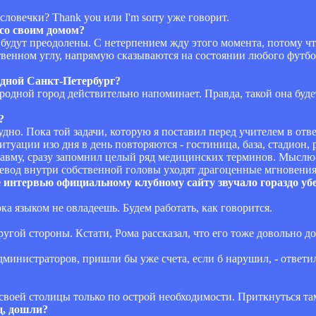
словечки? Thank you или I'm sorry уже говорит.
 со своим домом?
ы будут преодолены. С нетерпением жду этого момента, потому ч
ственном углу, напрямую сказываются на состоянии любого футбо
одной Санкт-Петербург?
 родной город действительно напоминает. Правда, такой она буде
?
удно. Пока той задачи, которую я поставил перед учителем в отве
ситуации изо дня в день повторяются - гостиница, база, стадион, 
травму, сразу запомнил целый ряд медицинских терминов. Мыслю
еревод внутри собственной головы уходят драгоценные мгновения
е интервью официальному клубному сайту звучало гораздо убе
ока языком не овладеешь. Будем работать, как говорится.
другой стороны. Кстати, Рома рассказал, что его тоже довольно до
дминистраторов, пришли бы уже счета, если б нарушил, - ответили
р своей столицы только по острой необходимости. Приткнуться та
ц, дошли?