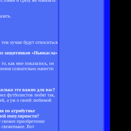
стоями и сразу же навязать
азать.
, тем лучше будут относиться
о из защитников «Ньюкасла»
 то, как мне показалось, он
ерения сознательно нанести
колько это важно для вас?
оих футболистов любят так,
ей, а уж о своей любимой
ия по атрибутике
шей популярности?
ое свежее приобретение
 свеженькое. Вот