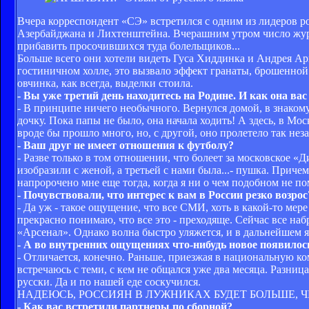
Вчера корреспондент «СЭ» встретился с одним из лидеров 
Азербайджана и Лихтенштейна. Вчерашним утром число журна
прибавить просочившихся туда болельщиков...
Больше всего они хотели видеть Гуса Хиддинка и Андрея Ар
гостиничном холле, это вызвало эффект гранаты, брошенной 
овчинка, как всегда, выделки стоила.
- Вы уже третий день находитесь на Родине. И как она вас
- В принципе ничего необычного. Вернулся домой, в знакому
дочку. Пока папы не было, она начала ходить! А здесь, в Мо
вроде бы прошло много, но, с другой, оно пролетело так нез
- Ваш друг не имеет отношения к футболу?
- Разве только в том отношении, что болеет за московское «
изобразили с женой, а третьей с нами была...- пушка. Приче
напророчено мне еще тогда, когда я ни о чем подобном не п
- Почувствовали, что интерес к вам в России резко возрос
- Да уж - такое ощущение, что все СМИ, хоть в какой-то ме
прекрасно понимаю, что все это - преходяще. Сейчас все наб
«Арсенал». Однако волна быстро уляжется, и в дальнейшем я
- А во внутренних ощущениях что-нибудь новое появилос
- Отличается, конечно. Раньше, приезжая в национальную ком
встречаюсь с теми, с кем не общался уже два месяца. Разница,
русски. Да и по нашей еде соскучился.
НАДЕЮСЬ, РОССИЯН В ЛУЖНИКАХ БУДЕТ БОЛЬШЕ, 
- Как вас встретили партнеры по сборной?