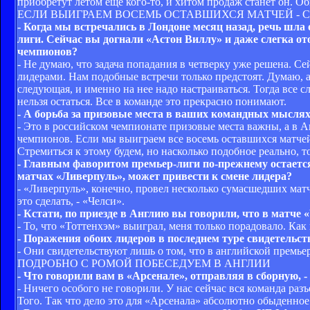
приобретут летом еще кого-то, и хитом продаж станет он. 
ЕСЛИ ВЫИГРАЕМ ВОСЕМЬ ОСТАВШИХСЯ МАТЧЕЙ -
- Когда мы встречались в Лондоне месяц назад, речь шла 
лиги. Сейчас вы догнали «Астон Виллу» и даже слегка о
чемпионов?
- Не думаю, что задача попадания в четверку уже решена. С
лидерами. Нам подобные встречи только предстоят. Думаю, а
следующая, и именно на нее надо настраиваться. Тогда все 
нельзя остаться. Все в команде это прекрасно понимают.
- А борьба за призовые места в ваших командных мыслях
- Это в российском чемпионате призовые места важны, а в А
чемпионов. Если мы выиграем все восемь оставшихся матчей
Стремиться к этому будем, но насколько подобное реально, т
- Главным фаворитом премьер-лиги по-прежнему остаетс
матчах «Ливерпуль», может привести к смене лидера?
- «Ливерпуль», конечно, провел несколько сумасшедших мат
это сделать, - «Челси».
- Кстати, по приезде в Англию вы говорили, что в матче 
- То, что «Тоттенхэм» выиграл, меня только порадовало. Как
- Поражения обоих лидеров в последнем туре свидетельств
- Они свидетельствуют лишь о том, что в английской премье
ПОДРОБНО С РОМОЙ ПОБЕСЕДУЕМ В АНГЛИИ
- Что говорили вам в «Арсенале», отправляя в сборную, -
- Ничего особого не говорили. У нас сейчас вся команда раз
Того. Так что дело это для «Арсенала» абсолютно обыденное