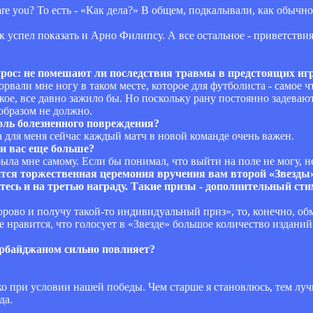
e you? То есть - «Как дела?» В общем, подкалывали, как обычно
ик успел показать и Арно Филипсу. А все остальное - приветстви
опрос: не помешают ли последствия травмы в предстоящих иг
орвали мне ногу в таком месте, которое для футболиста - самое ч
ое, все давно зажило бы. Но поскольку рану постоянно задеваю
образом не должно.
толь болезненного повреждения?
 а для меня сейчас каждый матч в новой команде очень важен.
и вас еще больше?
была мне самому. Если бы понимал, что выйти на поле не могу, не
оится торжественная церемония вручения вам второй «Звезды
етесь и на третью награду. Такие призы - дополнительный ст
орово и получу такой-то индивидуальный приз», то, конечно, об
нравится, что голосует в «Звезде» большое количество изданий 
зербайджаном сильно повлияет?
ко при условии нашей победы. Чем старше я становлюсь, тем лу
да.