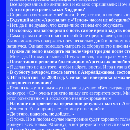
- Все здоровались по-английски и ехидно спрашивали: How ar
- А что при встрече сказал Хиддинк?
- Спросил о состоянии моей ноги. Я ее, кстати, в понедельн
- Будущий матч «Арсенала» с «Челси» часом не обсудили?
- Нет, да и не думаю, что когда-либо станем его обсуждать.
- Поскольку вы заговорили о ноге, самое время задать в
- Сама травма ничего опасного собой не представляет, но раз
бы возможность подержать ногу несколько дней в полном пок
затянулся. Однако помешать сыграть за сборную это никоим 
- Нужно ли было выходить на поле через три дня после с
- Мне - да. Потому и вышел. Почувствовал, что играть могу,
- После такого решения болельщики «Арсенала» полюбил
- Я делал это не для того, чтобы набрать висты. Игра нужна 
- В субботу вечером, после матча с Азербайджаном, сост
СНГ и Балтии - за 2008 год. Сейчас вы наверняка замахн
совершенствования?
- Если я скажу, что выхожу на поле и думаю: «Вот сыграю зд
конкурсе «СЭ» очень приятно ввиду его авторитетности. Мне 
итог объективным и абсолютно неангажированным.
- На ваше настроение на церемонии результат матча с А
- Конечно. Если проиграем, то могу и не прийти.
- До этого, надеюсь, не дойдет
...-
- Я тоже. Но в любом случае настроение будет хорошим толь
волнует всех только 90 минут, а вот результат остается навсег
- И какой счет вас устроит?