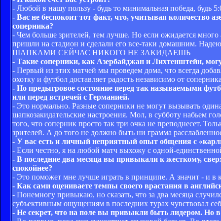
- Любой в нашу пользу - будь то минимальная победа, будь 5:
- Вас не беспокоит тот факт, что, учитывая количество 
соперника?
- Чем больше зрителей, тем лучше. Но если ожидается много
пришли на стадион и сделали его все-таки домашним. Надею
ШАПКАМИ СЕЙЧАС НИКОГО НЕ ЗАКИДАЕШЬ
- Такие соперники, как Азербайджан и Лихтенштейн, могу
- Первый из этих матчей мы проведем дома, что всегда добавл
охотку и футбол доставляет радость независимо от соперника
- Но предыгровое состояние перед так называемыми фут
или перед встречей с Германией.
- Это нормально. Разные соперники не могут вызывать одинак
шапкозакидательские настроения. Мол, в субботу набьем гол
того, что соперник просто так три очка не преподнесет. Тол
зрителей. А до того не должно быть ни грамма расслабленно
- У вас есть и личный неприятный опыт общения с «карл
- Если честно, я на любой матч выхожу с одной-единственно
- В последние два месяца вы привыкали к жесткому, свер
спокойнее?
- Это поможет мне лучше играть в принципе. А значит - и в
- Как сами оцениваете темпы своего врастания в английс
- Понемногу привыкаю, но сказать, что за два месяца случил
субъективным ощущениям в последних турах чувствовал себ
- Не секрет, что на поле вы привыкли быть лидером. Но в