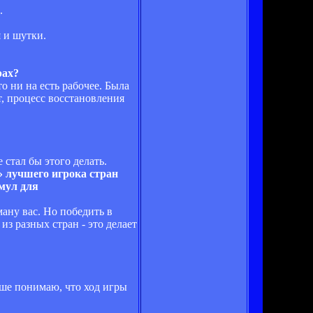
.
я и шутки.
рах?
то ни на есть рабочее. Была
т, процесс восстановления
 стал бы этого делать.
» лучшего игрока стран
имул для
ману вас. Но победить в
из разных стран - это делает
чше понимаю, что ход игры