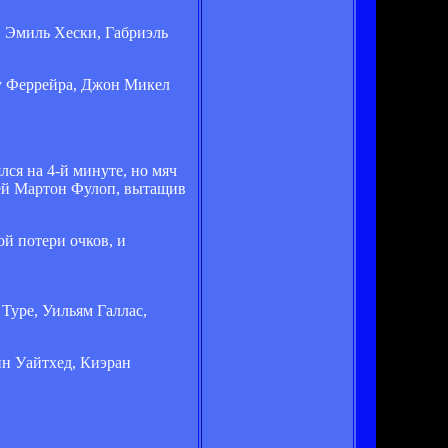
, Эмиль Хески, Габриэль
улу Феррейра, Джон Микел
ся на 4-й минуте, но мяч
тей Мартон Фулоп, вытащив
ой потери очков, и
Туре, Уильям Галлас,
н Уайтхед, Киэран