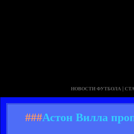
|
НОВОСТИ ФУТБОЛА
СТ
###
Астон Вилла проп