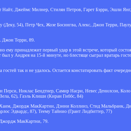
эт Найт, Джеймс Милнер, Стилян Петров, Гарет Бэрри, Эшли Янг
у (Деку, 54), Петр Чех, Жозе Босингва, Алекс, Джон Терри, Па
. Джон Терри, 89.
 ему принадлежит первый удар в этой встрече, который состоял
 был у Андрея на 15-й минуте, но блестяще сыграл вратарь гос
 гостей так и не удалось. Остается констатировать факт очередн
ан Перси, Никлас Бендтнер, Самир Насри, Невес Денилсон, Коло 
ла, 62), Гаэль Клиши (Киран Гиббс, 84)
 Хаим, Джордж МакКартни, Дэнни Коллинз, Стид Мальбранк, Ди
лос Эдвардс, 87), Теему Тайнио (Грант Лидбиттер, 77)
. Джордж МакКартни, 79.