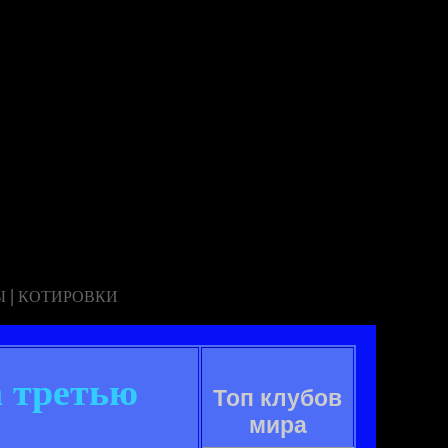
|
Ы
КОТИРОВКИ
а третью
Топ клубов
мира