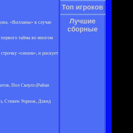
Топ игроков
Лучшие
дона. «Вилланы» в случае
сборные
е первого тайма во многом
 строчку «синим», и рискует
атов, Пол Скоулз (Райан
з, Стивен Уорнок, Дэвид