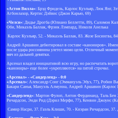
«Астон Вилла»
: Брэд Фридель, Карлос Куэльяр, Люк Янг, З
Агбонлахор, Кертис Дэйвис (Джон Карью, 69)
«Челси»
: Дидье Дрогба (Юлиано Беллетти, 89), Саломон Кал
Оби, Микаэль Баллак, Фрэнк Лэмпард, Николя Анелька
Карлос Куэльяр, 52. - Микаэль Баллак, 83. Жозе Босингва, 84
Андрей Аршавин дебютировал в составе «канониров». Именно
после удара россиянина улетел мимо цели. Отличный момент
мяч из дальней девятки.
Арсенал владел инициативой всю игру, но распечатать ворота
«канониры» еще более «укрепляются» на пятой строчке.
«Арсенал» - «Сандерленд» - 0:0
«Арсенал»
: Александр Сонг (Эммануэль Эбуэ, 77), Робин В
Бакари Санья, Мануэль Алмуниа, Андрей Аршавин (Карлос Ве
«Сандерленд»
: Мартон Фулоп, Антон Фердинанд, Таль Бен
Ричардсон, Энди Рид (Дэрил Мерфи, 77), Кенвин Джоунс (Кар
Самир Насри, 37. Гаэль Клиши, 70. - Киэран Ричардсон, 37