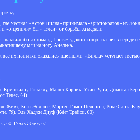
е, где местная «Астон Вилла» принимала «аристократов» из Лон
и «отцепили» бы «Челси» от борьбы за медали.
 какой-либо из команд. Гостям удалось открыть счет в середин
ыкатившему мяч на ногу Анелька.
м все их попытки оказались тщетными. «Вилла» уступает третью
2
а, Криштиану Роналду, Майкл Кэррик, Уэйн Руни, Димитар Берб
с Тевес, 64)
эль Живэ, Кейт Эндрюс, Мортен Гамст Педерсен, Роке Санта Кру
ти, 79), Эль-Хаджи Диуф (Кейт Трейси, 83)
, 60. Гаэль Живэ, 67.