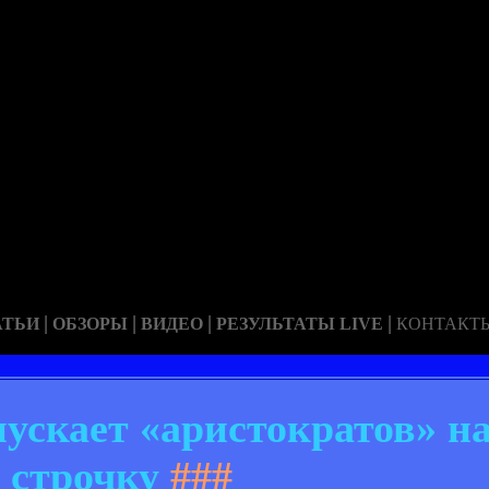
|
|
|
|
АТЬИ
ОБЗОРЫ
ВИДЕО
РЕЗУЛЬТАТЫ LIVE
КОНТАКТ
ускает «аристократов» н
строчку
###