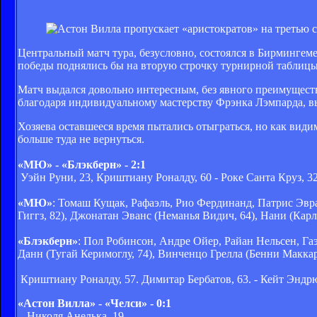
Центральный матч тура, безусловно, состоялся в Бирмингем
победы поднялись бы на вторую строчку турнирной таблицы 
Матч выдался довольно интересным, без явного преимущества
благодаря индивидуальному мастерству Фрэнка Лэмпарда, в
Хозяева оставшееся время пытались отыграться, но как види
больше туда не вернуться.
«МЮ» - «Блэкберн» - 2:1
Уэйн Руни, 23, Криштиану Роналду, 60 - Роке Санта Круз, 3
«МЮ»
: Томаш Кущак, Рафаэль, Рио Фердинанд, Патрис Эвр
Гиггз, 82), Джонатан Эванс (Неманья Видич, 64), Нани (Карло
«Блэкберн»
: Пол Робинсон, Андре Ойер, Райан Нельсен, Га
Данн (Тугай Керимоглу, 74), Винченцо Грелла (Бенни Маккар
Криштиану Роналду, 57. Димитар Бербатов, 63. - Кейт Эндрюс
«Астон Вилла» - «Челси» - 0:1
- Николя Анелька, 19