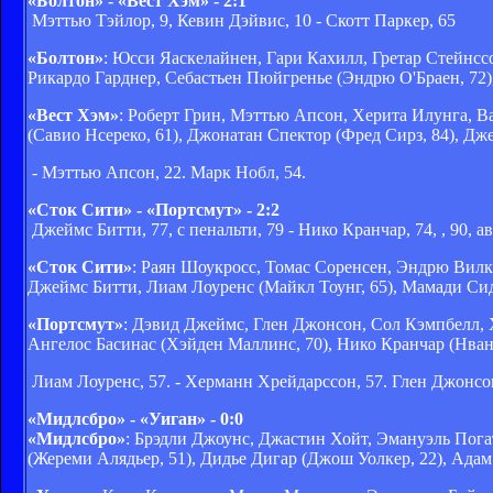
«Болтон» - «Вест Хэм» - 2:1
Мэттью Тэйлор, 9, Кевин Дэйвис, 10 - Скотт Паркер, 65
«Болтон»
: Юсси Яаскелайнен, Гари Кахилл, Гретар Стейнс
Рикардо Гарднер, Себастьен Пюйгренье (Эндрю О'Браен, 72)
«Вест Хэм»
: Роберт Грин, Мэттью Апсон, Херита Илунга, В
(Савио Нсереко, 61), Джонатан Спектор (Фред Сирз, 84), Д
- Мэттью Апсон, 22. Марк Нобл, 54.
«Сток Сити» - «Портсмут» - 2:2
Джеймс Битти, 77, с пенальти, 79 - Нико Кранчар, 74, , 90, а
«Сток Сити»
: Раян Шоукросс, Томас Соренсен, Эндрю Вил
Джеймс Битти, Лиам Лоуренс (Майкл Тоунг, 65), Мамади Сид
«Портсмут»
: Дэвид Джеймс, Глен Джонсон, Сол Кэмпбелл,
Ангелос Басинас (Хэйден Маллинс, 70), Нико Кранчар (Нван
Лиам Лоуренс, 57. - Херманн Хрейдарссон, 57. Глен Джонсон
«Мидлсбро» - «Уиган» - 0:0
«Мидлсбро»
: Брэдли Джоунс, Джастин Хойт, Эмануэль Пога
(Жереми Алядьер, 51), Дидье Дигар (Джош Уолкер, 22), Ада