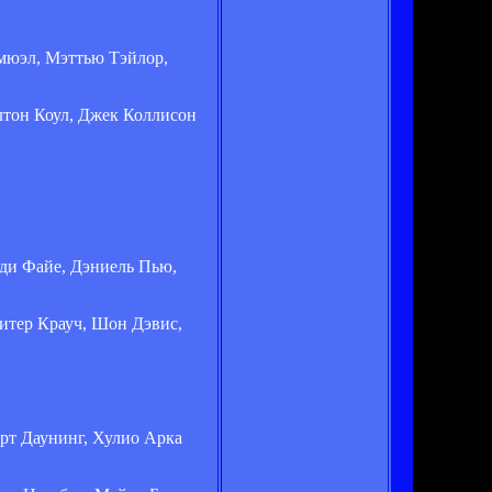
эмюэл, Мэттью Тэйлор,
лтон Коул, Джек Коллисон
ди Файе, Дэниель Пью,
итер Крауч, Шон Дэвис,
арт Даунинг, Хулио Арка