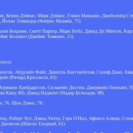
сон, Кевин Дэйвис, Марк Дэйвис, Гэвин Макканн, Джейллойд С
, Йохан Элмандер (Фабрис Муамба, 75)
алон Бехрами, Скотт Паркер, Марк Нобл, Давид Ди Микеле, Кар
жеймс Коллинз (Джеймс Томкинс, 15)
втогол
кинсон, Абдулайе Файе, Даниэль Хиггинботам, Салиф Диао, Ама
ибе (Ричард Крэссвелл, 83)
 Херманн Хрейдарссон, Сильвейн Дистин, Джермейн Пеннант, П
ко Кану, 88), Дэвид Наджент (Надир Бельхадж, 88)
, 76. Шон Дэвис, 78.
тец, Роберт Хут, Дэвид Уитер, Гэри О'Нил, Афонсо Алвеш, Стю
м Джонсон (Шанли Тунджай, 61)