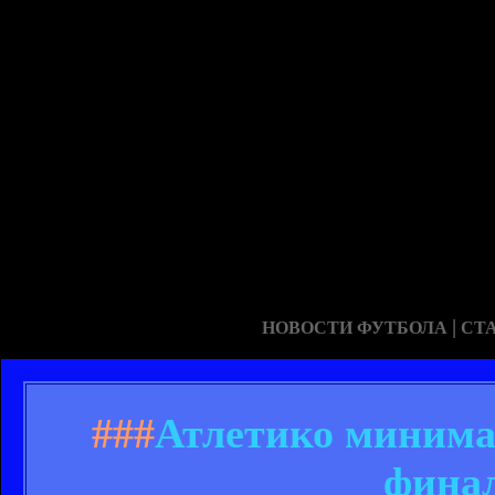
|
НОВОСТИ ФУТБОЛА
СТ
###
Атлетико минима
фина