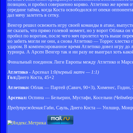
позицию, и пробил совершенно коряво. Атлетико же время от
середине тайма, когда Коста освободился от опеки оппонент
дал мячу залететь в сетку.
Венгер решил освежить игру своей команды в атаке, выпусти
не сказать, что прямо голевой момент, но у ворот Облака 
пробил по воротам, после чего мяч пролетел чуть выше пер
но забить могли не они, а снова Атлетико — Торрес хлестко
ударом. В компенсированное время Атлетико довел игру до 
турнира. А Арсен Венгер так и ни разу не выиграл хоть како
Финальный поединок Лиги Европы между Атлетико и Марселем
Атлетико
- Арсенал 1:0
(первый матч — 1:1)
Гол:
Диего Коста, 45+2
Атлетико:
Облак — Партей (Савич, 90+3), Хименес, Годин, Э
Арсенал:
Оспина — Бельерин, Мустафи, Косельни (Чеймберс
Предупреждения:
Габи, Сауль, Диего Коста — Уилшир, Монр