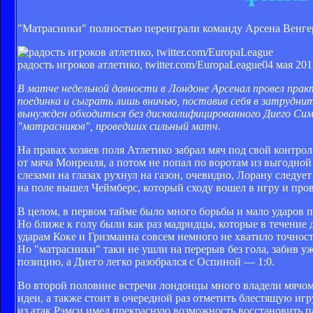
"Матрасники" полностью переиграли команду Арсена Венгер
радость игроков атлетико, twitter.com/EuropaLeague
04 мая 201
В матче недельной давности в Лондоне Арсенал провел прак
поединка и сыграть лишь вничью, поставив себя в затруд
вынужден обходиться без дисквалифицированного Диего Симео
"матрасников", проведших сильный матч.
На правах хозяев поля Атлетико забрал мяч под свой контрол
от мяча Монреаля, а потом не попал по воротам из выгодной
слезами на глазах рухнул на газон, очевидно, Лорану следуе
на поле вышел Чеймберс, который сходу вошел в игру и про
В целом, в первом тайме было много борьбы и мало ударов п
Но ближе к голу были как раз мадридцы, которые в течени
ударам Коке и Гризманна совсем немного не хватило точност
Но "матрасники" таки не ушли на перерыв без гола, забив 
позицию, а Диего легко разобрался с Оспиной — 1:0.
Во второй половине встречи лондонцы много владели мячом н
идеи, а также стоит в очередной раз отметить блестящую игр
из атак Рэмси имел прекрасную возможность восстановить па