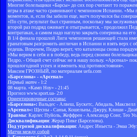
Многие болельщики «Барсы» до сих пор считают то поражен
игры в атаке часто сравнивают с чемпионом Испании. «Мы 
моментов, и, если бы забили еще, матч получился бы совер
«По сути, результат был странным, поскольку мы заслуживал
второй раз подряд оживает и отыгрывается, - продолжил Пед
контратаках, а самим надо наглухо закрыть соперника на ег
В 1/4 финала прошлой Лиги чемпионов решающей стала име
гранатовым разгромить англичан в Испании и взять верх с об
уедешь. Впрочем, Педро верит, что каталонцы снова пораду
«Мы верим в себя и в победу, ведь перед своими болельщик
Педро. - Общий счет сейчас не в нашу пользу. «Арсенал» по
прошлогодний успех и изменить ход противостояния».
Максим ГРОЗНЫЙ, по материалам uefa.com
«Барселона» - «Арсенал»
Первый матч
- 1:2
08 марта. «Камп Ноу» - 21:45
Прогноз www.sport.ua- 2:0
Ориентировочные составы:
«Барселона»:
Вальдес - Алвеш, Бускетс, Абидаль, Максвелл 
«Арсенал»:
Щесны - Санья, Кошельны, Джуру, Клиши - Диаб
Травмы
: Карлес Пуйоль, Жеффрен - Александр Сонг, Тео У
Дисквалификации
: Жерар Пике (Барселона).
Под угрозой дисквалификации
: Андрес Иньеста - Эмаа Эбу
Матчи между собой