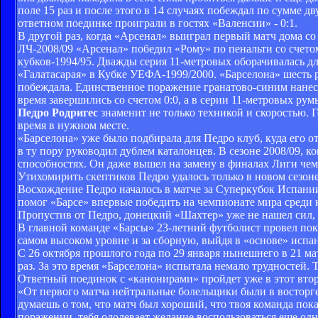
поле 15 раз и после этого в 14 случаях побеждал по сумме д
ответном поединке проиграли в гостях «Валенсии» - 0:1.
В другой раз, когда «Арсенал» выиграл первый матч дома со 
ЛЧ-2008/09 «Арсенал» победил «Рому» по пенальти со сче
кубков-1994/95. Дважды серия 11-метровых оборачивалась дл
«Галатасарая» в Кубке УЕФА-1999/2000. «Барселона» шесть ра
побеждала. Единственное поражение гранатово-синим нанес
время завершились со счетом 0:0, а в серии 11-метровых румы
Педро Родригес
знаменит не только техникой и скоростью. Г
время в нужном месте.
«Барселона» уже было подбирала для Педро клуб, куда его о
в ту пору руководил дублем каталонцев. В сезоне 2008/09, 
способностях. Он даже вышел на замену в финалах Лиги чем
Утихомирить скептиков Педро удалось только в новом сезоне
Восхождение Педро началось в матче за Суперкубок Испании,
помог «Барсе» впервые победить на чемпионате мира среди 
Пропустив от Педро, донецкий «Шахтер» уже не нашел сил, 
В главной команде «Барсы» 23-летний футболист провел пока 
самом высоком уровне и за сборную, выйдя в «основе» испа
С 26 октября прошлого года по 29 января нынешнего в 21 мат
раз. За это время «Барселона» испытала немало трудностей. 
Ответный поединок с «канонирами» пройдет уже в этот втор
«От первого матча нейтральные болельщики были в восторге, 
думаешь о том, что матч был хороший, что твоя команда пок
поражении, тебя одолевает желание воспользоваться еще од