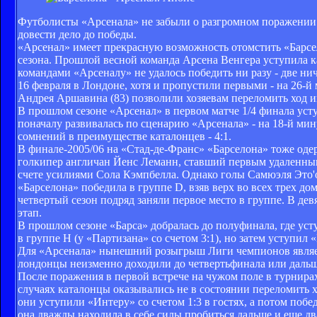
Футболисты «Арсенала» не забыли о разгромном поражении 
довести дело до победы.
«Арсенал» имеет прекрасную возможность отомстить «Барс
сезона. Прошлой весной команда Арсена Венгера уступила ка
командами «Арсеналу» не удалось победить ни разу - две н
16 февраля в Лондоне, хотя и пропустили первыми - на 26-й
Андрея Аршавина (83) позволили хозяевам переломить ход и
В прошлом сезоне «Арсенал» в первом матче 1/4 финала усту
поначалу развивалась по сценарию «Арсенала» - на 18-й ми
сомнений в преимуществе каталонцев - 4:1.
В финале-2005/06 на «Стад-де-Франс» «Барселона» тоже оде
голкипер англичан Йенс Леманн, ставший первым удаленным
счете усилиями Сола Кэмпбелла. Однако голы Самюэля Это'о
«Барселона» победила в группе D, взяв верх во всех трех д
четвертый сезон подряд заняли первое место в группе. В д
этап.
В прошлом сезоне «Барса» добралась до полуфинала, где у
в группе Н (у «Партизана» со счетом 3:1), но затем уступил «
Для «Арсенала» нынешний розыгрыш Лиги чемпионов является
лондонцы неизменно доходили до четвертьфинала или дальш
После поражения в первой встрече на чужом поле в турнирах
случаях каталонцы оказывались не в состоянии переломить 
они уступили «Интеру» со счетом 1:3 в гостях, а потом побед
она дважды находила в себе силы пробиться дальше и еще 