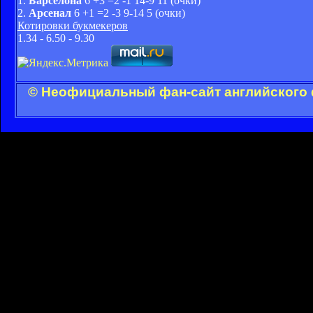
1.
Барселона
6 +3 =2 -1 14-9 11 (очки)
2.
Арсенал
6 +1 =2 -3 9-14 5 (очки)
Котировки букмекеров
1.34 - 6.50 - 9.30
© Неофициальный фан-сайт английского 