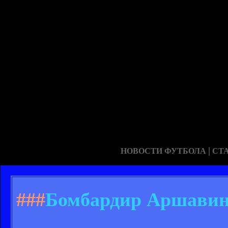
|
НОВОСТИ ФУТБОЛА
СТ
###
Бомбардир Аршавин,