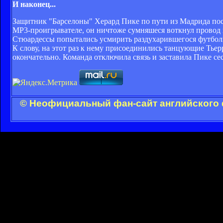
И наконец...
Защитник "Барселоны" Херард Пике по пути из Мадрида пос
MP3-проигрывателе, он ничтоже сумняшеся воткнул провод 
Стюардессы попытались усмирить раздухарившегося футболист
К слову, на этот раз к нему присоединились танцующие Тье
окончательно. Команда отключила связь и заставила Пике сес
© Неофициальный фан-сайт английского 