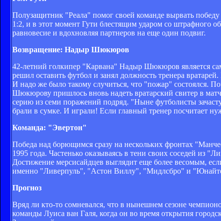
Полузащитник "Реала" помог своей команде вырвать победу в
1:2, и в этот момент Гути блестящим ударом со штрафного о
равновесие и вдохновляя партнеров на еще один подвиг.
Возвращение: Надыр Шюкюров
42-летний голкипер "Карвана" Надыр Шюкюров является са
решил оставить футбол и занял должность тренера вратарей.
И надо же было такому случиться, что "пожар" состоялся. По
Шюкюрову пришлось вновь надеть вратарский свитер в матче 
серию из семи поражений подряд. "Ныне футболисты зачасту
брали в сумке. И играли! Если главный тренер посчитает ну
Команда: "Эвертон"
Победа над борющимся сразу на нескольких фронтах "Манче
1995 года. Частенько оказываясь в тени своих соседей из "Л
Достижение мерсисайдцев выглядит еще более весомым, если
именно "Ливерпуль", "Астон Виллу", "Мидлсбро" и "Юнайте
Прогноз
Вряд ли кто-то сомневался, что в нынешнем сезоне чемпион
команды Луиса ван Галя, когда он во время открытия городс