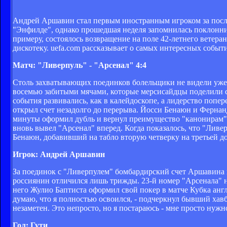
Андрей Аршавин стал первым иностранным игроком за после
"Энфилде", однако прошедшая неделя запомнилась поклонни
примеру, состоялось возвращение на поле 42-летнего ветер
дискотеку. uefa.com рассказывает о самых интересных собы
Матч: "Ливерпуль" - "Арсенал" 4:4
Столь захватывающих поединков болельщики не видели уже..
восемью забитыми мячами, которые мерсисайдцы поделили 
события развивались, как в калейдоскопе, а лидерство попер
открыл счет незадолго до перерыва. Йосси Бенаюн и Фернан
минуты оформил дубль и вернул преимущество "канонирам". 
вновь вывел "Арсенал" вперед. Когда показалось, что "Ливе
Бенаюн, добавивший на табло вторую четверку на третьей д
Игрок: Андрей Аршавин
За поединок с "Ливерпулем" бомбардирский счет Аршавина в
россиянин отличился лишь трижды. 23-й номер "Арсенала" н
него Жулио Баптиста оформил свой покер в матче Кубка анг
думаю, что я полностью освоился, - подчеркнул бывший хавб
незаметен. Это непросто, но я постараюсь - мне просто нужн
Гол: Гути