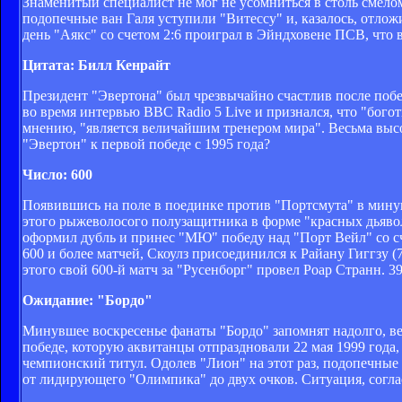
Знаменитый специалист не мог не усомниться в столь смелом 
подопечные ван Галя уступили "Витессу" и, казалось, отло
день "Аякс" со счетом 2:6 проиграл в Эйндховене ПСВ, что 
Цитата: Билл Кенрайт
Президент "Эвертона" был чрезвычайно счастлив после поб
во время интервью ВВС Radio 5 Live и признался, что "бог
мнению, "является величайшим тренером мира". Весьма высо
"Эвертон" к первой победе с 1995 года?
Число: 600
Появившись на поле в поединке против "Портсмута" в минув
этого рыжеволосого полузащитника в форме "красных дьявол
оформил дубль и принес "МЮ" победу над "Порт Вейл" со сч
600 и более матчей, Скоулз присоединился к Райану Гиггзу (7
этого свой 600-й матч за "Русенборг" провел Роар Странн. 39
Ожидание: "Бордо"
Минувшее воскресенье фанаты "Бордо" запомнят надолго, вед
победе, которую аквитанцы отпраздновали 22 мая 1999 года,
чемпионский титул. Одолев "Лион" на этот раз, подопечны
от лидирующего "Олимпика" до двух очков. Ситуация, согла