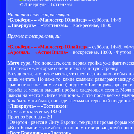
© Ливерпуль - Тоттенхэм
Наши текстовые трансляции:
«Блэкберн» – «Манчестер Юнайтед»
– суббота, 14:45
«Ливерпуль» – «Тоттенхэм»
– воскресенье, 18:00
Прямые телетрансляции:
«Блэкберн» – «Манчестер Юнайтед»
– суббота, 14:45, «Фу
«Арсенал» – «Астон Вилла»
– воскресенье, 18:00, «Футбол 
Матч тура.
Что поделать, если первая тройка уже фактически
«Тоттенхэм», которые соперничают за пятую строчку.
В сущности, что пятое место, что шестое, никаких особых п
лишь мечтать. Но даже то, какие команды разыграют между 
сравнению с началом сезона) подъем «Ливерпуля», зрелую 
борьбы за медали высшей пробы в следующем сезоне. Можно
шансы на место в Лиге чемпионов. И это после весьма уда
Как бы там ни было, нас ждет весьма интересный поединок. 
«Ливерпуль» – «Тоттенхэм»
15 мая, воскресенье, 18:00
Прогноз Sport.ua – 2:1
«Эвертон» рвется в Лигу Европы, текущая игровая форма ко
«Вест Бромвич» уже абсолютно не мотивирован, клуб просто 
«Вест Бромвич» – «Эвертон»