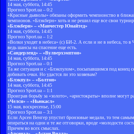
14 мая, суббота, 14:45
Прогноз Sport.ua – 0:2
«Красные дьяволы» обязаны оформить чемпионство в ближа
чемпионов. «Блэкберн» хоть и не решил еще все свои турнир
«Блэкберн» – «Манчестер Юнайтед»
14 мая, суббота, 14:45
Прогноз Sport.ua – 1:2
«Волки уходят в небеса» (с) БИ-2. А если и не в небеса, то
ведь шансы на спасение еще есть.
«Сандерленд» – «Вулверхэмптон»
14 мая, суббота, 14:45
Прогноз Sport.ua – 0:1
Та же ситуация и с «Блэкпулом», посыпавшимся под конец с
добивать очки. Но удастся ли это хозяевам?
«Блэкпул» – «Болтон»
14 мая, суббота, 14:45
Прогноз Sport.ua – 1:1
Проиграв борьбу за «золото», «аристократы» вполне могут рас
«Челси» – «Ньюкасл»
15 мая, воскресенье, 15:00
Прогноз Sport.ua – 3:1
Если Арсен Венгер упустит бронзовые медали, то тем самым
опираться на одни и те же отговорки, вроде «молодости сост
Причем во всех смыслах.
«Арсенал» – «Астон Вилла»