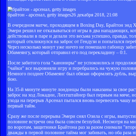
брайтон - арсенал, getty images
26 декабря 2018, 21:08
В очередном матче, проходящем в Boxing Day, Брайтон энд 
Эмери решил не отказываться от игры в два нападающих, кот
действовали в паре и делали это весьма успешно, правда, т
который откликнулся на заброс от Гендузи и попытался переб
Через несколько минут уже ничто не помешало габонцу забить
Обамеянгу, который отправил его под перекладину – 0:1.
После забитого гола "канониры" не успокоились и продолжил
"чайки" все выровняли игру и перебрались на чужую половину
Немного позднее Обамеянг был обязан оформлять дубль, выр
бою.
На 35-й минуте минуте лондонцы были наказаны за свое рас
заброс на ход Локадии, Лихтштайнер был первым на мяче, но 
ухода на перерыв Арсенал пытался вновь перевесить чашу вес
первый тайм.
Сразу же после перерыва Эмери снял Озила с игры, выпусти
половине встречи она была совсем беззубой. Несмотря на мн
по воротам, защитники Брайтона раз за разом снимали "втор
дважды в первой половине тайма мог забивать, но оба раза 