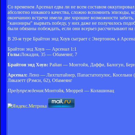
Со временем Арсенал едва ли не всем составом оккупировал 
абсолютно никакого качества, сложно вспомнить эпизоды, ко
окончанию встречи имели две хорошие возможности забить, 
"канониры" вырвать победу, у них даже не получилось подоб
были обязаны побеждать, если они всерьез рассчитывают на
В 20-м туре Брайтон энд Хоув сыграет с Эвертоном, а Арс
Брайтон энд Хоув — Арсенал 1:1
Голы:
Локадия, 35 — Обамеянг, 7
Брайтон энд Хоув:
Райан — Монтойя, Даффи, Балогун, Берн
Арсенал:
Лено — Лихтштайнер, Папастатопулос, Косельни (
Ляказетт (Рэмси, 62), Обамеянг
Предупреждения:
Монтойя, Мюррей — Колашинац