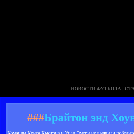
|
НОВОСТИ ФУТБОЛА
СТ
###
Брайтон энд Хоу
Команды Криса Хьютона и Унаи Эмери не выявили победителя