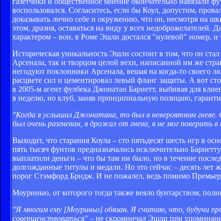
газетчики и общественное мнение окончательно навязали фу
воспользовался. Согласитесь, если бы Коул, допустим, прова
доказывать лично себе и окружению, что он, несмотря на ш
этом, дразня, оставаться на виду у всех недоброжелателей.
характером – вон, в Роме Эшли достался "нулевой" номер, и 
Историческая уникальность Эшли состоит в том, что он ста
Арсенала, так и творцом целой вехи, написанной им же стр
негодуют поклонники Арсенала, вешая на когда-то своего л
расцвете сил и цементировал левый фланг защиты. А вот сто
в 2005-м агент фулбека Джонатан Барнетт, выбивая для клие
в неделю, но клуб, заняв принципиальную позицию, гарантир
"Когда я услышал Джонатана, то был в невероятном гневе. 
был очень разгневан, я дрожал от гнева, я не мог поверить в
Выходит, что старания Коула – сто пятьдесят шесть игр в ос
пять тысяч фунтов предназначались исключительно Барнетту
выплатили деньги – что бы там ни было, но в течение посл
долгожданные титулы и медали. Но это сейчас – десять лет ж
порог Стэмфорд Бридж. И не пожалел, ведь помимо Премьер
Моуринью, от которого тогда также веяло бунтарством, полн
"Я многим ему [Моуриньо] обязан. Я считаю, что, будучи п
совершенствоваться"
– не скромничал Эшли при упоминании