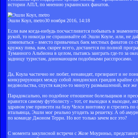
истории АПЛ, по мнению украинских фанатов.
Эшли Коул, metro
30 ноября 2016, 14:18
Если вам когда-нибудь посчастливится побывать в знаменито
рукой, то никогда не спрашивайте об Эшли Коуле, или, не д
сомневаться – вместо привычных баек местных фанатов со с
кружку пива, вам, скорее всего, достанется по полной прогр
Туманного Альбиона в целом, пытаясь заиграть где-то за оке
задницу туристам, донимающим подобными расспросами.
Да, Коула частично не любят, ненавидят, презирают и не по
конкурирующих между собой лондонских грандов крайне сл
недовольства, спустя какую-то минуту размышлений, все же
Парадоксально, но подобное отношение болельщиков и прес
нравится самому футболисту – тот, от выходки к выходке, ак
здравом уме привезти на базу Челси винтовку и стрелять по
итальянца, Эшли мог реально угодить за решетку. А об амур
по команде Джоном Терри. Но вот только зачем все это?
С момента закулисной встречи с Жозе Моуриньо, представит