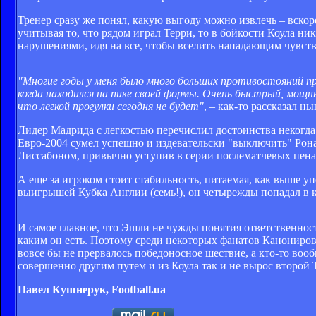
Тренер сразу же понял, какую выгоду можно извлечь – вскор
учитывая то, что рядом играл Терри, то в бойкости Коула ник
нарушениями, идя на все, чтобы вселить нападающим чувств
"Многие годы у меня было много больших противостояний пр
когда находился на пике своей формы. Очень быстрый, мощны
что легкой прогулки сегодня не будет"
, – как-то рассказал 
Лидер Мадрида с легкостью перечислил достоинства некогда 
Евро-2004 сумел успешно и издевательски "выключить" Рона
Лиссабоном, привычно уступив в серии послематчевых пена
А еще за игроком стоит стабильность, питаемая, как выше у
выигрышей Кубка Англии (семь!), он четырежды попадал в 
И самое главное, что Эшли не чужды понятия ответственности
каким он есть. Поэтому среди некоторых фанатов Канониров 
вовсе бы не прервалось победоносное шествие, а кто-то во
совершенно другим путем и из Коула так и не вырос второй
Павел Кушнерук, Football.ua