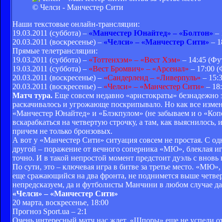
© Челси - Манчестер Сити
Наши текстовые онлайн-трансляции:
19.03.2011 (суббота) –
«Манчестер Юнайтед» – «Болтон»
– 
20.03.2011 (воскресенье) –
«Челси» – «Манчестер Сити»
– 1
Прямые телетрансляции:
19.03.2011 (суббота) –
«Тоттенхэм» – «Вест Хэм»
– 14:45 (Фу
19.03.2011 (суббота) –
«Вест Бромвич» – «Арсенал»
– 17:00 
20.03.2011 (воскресенье) –
«Сандерленд – «Ливерпуль»
– 15:
20.03.2011 (воскресенье) –
«Челси» – «Манчестер Сити»
– 18
Матч тура.
Еще совсем недавно «аристократы» безнадежно з
раскачивалось и угрожающе поскрипывало. Но как все измен
«Манчестер Юнайтед» и «Блэкпулом» (не забываем и о «Копе
вскарабкаться на четвертую строчку, а там, как выяснилось, 
причем не только бронзовых.
А вот у «Манчестер Сити» ситуация совсем не простая. С о
другой – поражение от вечного соперника «МЮ», блеклая игр
точно. И в такой непростой момент предстоит дуэль с вновь 
По сути, это – ключевая игра в битве за третье место. «МЮ»,
еще сражающийся на два фронта, не поднимется выше четвер
непредсказуем, да и футболисты Манчини в любом случае да
«Челси» – «Манчестер Сити»
20 марта, воскресенье, 18:00
Прогноз Sport.ua – 2:1
Очень интересный матч нас ждет. «Шпоры» еще не успели ото