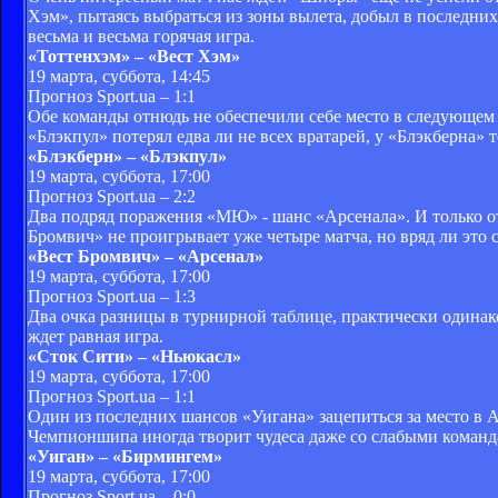
Хэм», пытаясь выбраться из зоны вылета, добыл в последних
весьма и весьма горячая игра.
«Тоттенхэм» – «Вест Хэм»
19 марта, суббота, 14:45
Прогноз Sport.ua – 1:1
Обе команды отнюдь не обеспечили себе место в следующем 
«Блэкпул» потерял едва ли не всех вратарей, у «Блэкберна» т
«Блэкберн» – «Блэкпул»
19 марта, суббота, 17:00
Прогноз Sport.ua – 2:2
Два подряд поражения «МЮ» - шанс «Арсенала». И только о
Бромвич» не проигрывает уже четыре матча, но вряд ли это с
«Вест Бромвич» – «Арсенал»
19 марта, суббота, 17:00
Прогноз Sport.ua – 1:3
Два очка разницы в турнирной таблице, практически одинак
ждет равная игра.
«Сток Сити» – «Ньюкасл»
19 марта, суббота, 17:00
Прогноз Sport.ua – 1:1
Один из последних шансов «Уигана» зацепиться за место в А
Чемпионшипа иногда творит чудеса даже со слабыми команд
«Уиган» – «Бирмингем»
19 марта, суббота, 17:00
Прогноз Sport.ua – 0:0