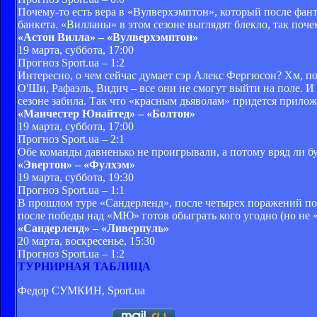
Почему-то есть вера в «Вулверхэмптон», который после фант
банкета. «Вилланы» в этом сезоне выглядят блекло, так поче
«Астон Вилла» – «Вулверхэмптон»
19 марта, суббота, 17:00
Прогноз Sport.ua – 1:2
Интересно, о чем сейчас думает сэр Алекс Фергюсон? Хм, по
О'Ши, Рафаэль, Видич – все они не смогут выйти на поле. И 
сезоне забила. Так что «красным дьяволам» придется прилож
«Манчестер Юнайтед» – «Болтон»
19 марта, суббота, 17:00
Прогноз Sport.ua – 2:1
Обе команды давненько не проигрывали, а потому вряд ли б
«Эвертон» – «Фулхэм»
19 марта, суббота, 19:30
Прогноз Sport.ua – 1:1
В прошлом туре «Сандерленд», после четырех поражений подр
после победы над «МЮ» готов обыграть кого угодно (но не «
«Сандерленд» – «Ливерпуль»
20 марта, воскресенье, 15:30
Прогноз Sport.ua – 1:2
ТУРНИРНАЯ ТАБЛИЦА
Федор СУМКИН, Sport
.ua