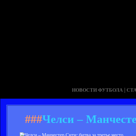
|
НОВОСТИ ФУТБОЛА
СТ
###
Челси – Манчесте