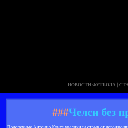
|
НОВОСТИ ФУТБОЛА
СТ
###
Челси без 
Подопечные Антонио Конте увеличили отрыв от догоняющих 