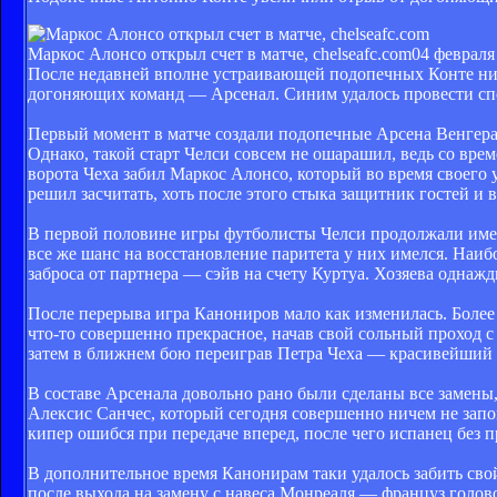
Маркос Алонсо открыл счет в матче, chelseafc.com
04 февраля
После недавней вполне устраивающей подопечных Конте нич
догоняющих команд — Арсенал. Синим удалось провести спок
Первый момент в матче создали подопечные Арсена Венгера,
Однако, такой старт Челси совсем не ошарашил, ведь со врем
ворота Чеха забил Маркос Алонсо, который во время своего 
решил засчитать, хоть после этого стыка защитник гостей и
В первой половине игры футболисты Челси продолжали иметь 
все же шанс на восстановление паритета у них имелся. Наи
заброса от партнера — сэйв на счету Куртуа. Хозяева однаж
После перерыва игра Канониров мало как изменилась. Более
что-то совершенно прекрасное, начав свой сольный проход с
затем в ближнем бою переиграв Петра Чеха — красивейший м
В составе Арсенала довольно рано были сделаны все замены,
Алексис Санчес, который сегодня совершенно ничем не запо
кипер ошибся при передаче вперед, после чего испанец без 
В дополнительное время Канонирам таки удалось забить сво
после выхода на замену с навеса Монреаля — француз голово