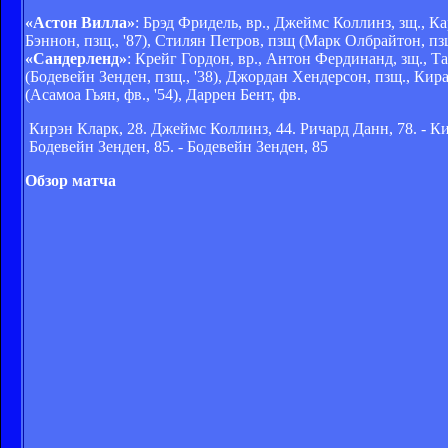
«Астон Вилла»
: Брэд Фридель, вр., Джеймс Коллинз, зщ., К
Бэннон, пзщ., '87), Стилян Петров, пзщ (Марк Олбрайтон, пзщ
«Сандерленд»
: Крейг Гордон, вр., Антон Фердинанд, зщ., 
(Бодевейн Зенден, пзщ., '38), Джордан Хендерсон, пзщ., Кир
(Асамоа Гьян, фв., '54), Даррен Бент, фв.
Кирэн Кларк, 28. Джеймс Коллинз, 44. Ричард Данн, 78. - Ки
Бодевейн Зенден, 85. - Бодевейн Зенден, 85
Обзор матча