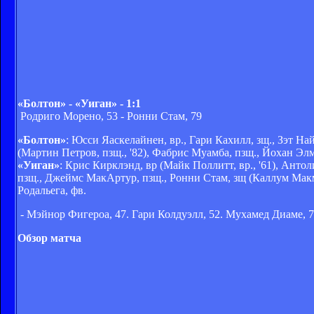
«Болтон» - «Уиган» - 1:1
Родриго Морено, 53 - Ронни Стам, 79
«Болтон»
: Юсси Яаскелайнен, вр., Гари Кахилл, зщ., Зэт На
(Мартин Петров, пзщ., '82), Фабрис Муамба, пзщ., Йохан Элма
«Уиган»
: Крис Кирклэнд, вр (Майк Поллитт, вр., '61), Антол
пзщ., Джеймс МакАртур, пзщ., Ронни Стам, зщ (Каллум Макман
Родальега, фв.
- Мэйнор Фигероа, 47. Гари Колдуэлл, 52. Мухамед Диаме, 7
Обзор матча