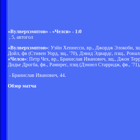
«Вулверхэмптон» - «Челси» - 1:0
, 5, автогол
«Вулверхэмптон»
: Уэйн Хеннесси, вр., Джордж Элокоби, зщ
Дойл, фв (Стивен Уорд, зщ., '70), Дэвид Эдвардс, пзщ., Рона
«Челси»
: Петр Чех, вр., Бранислав Иванович, зщ., Джон Тер
Дидье Дрогба, фв., Рамирес, пзщ (Дэниел Старридж, фв., '71)
- Бранислав Иванович, 44.
Обзор матча