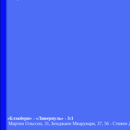
«Блэкберн» - «Ливерпуль» - 3:1
Мартин Ольссон, 31, Бенджани Мварувари, 37, 56 - Стивен 