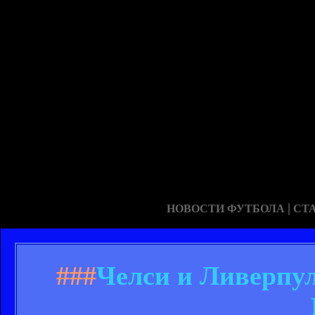
|
НОВОСТИ ФУТБОЛА
СТ
###
Челси и Ливерпул