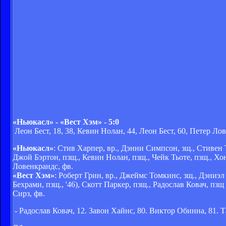
«Ньюкасл» - «Вест Хэм» - 5:0
Леон Бест, 18, 38, Кевин Нолан, 44, Леон Бест, 60, Петер Лов
«Ньюкасл»
: Стив Харпер, вр., Дэнни Симпсон, зщ., Стивен 
Джой Бэртон, пзщ., Кевин Нолан, пзщ., Чейк Тьоте, пзщ., Хон
Ловенкрандс, фв.
«Вест Хэм»
: Роберт Грин, вр., Джеймс Томкинс, зщ., Дэниэ
Бехрами, пзщ., '46), Скотт Паркер, пзщ., Радослав Ковач, пзщ
Сирз, фв.
- Радослав Ковач, 12. Завон Хайнс, 80. Виктор Обинна, 81. 