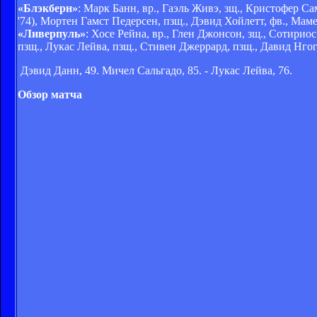
«Блэкберн»
: Марк Банн, вр., Гаэль Живэ, зщ., Кристофер Са
'74), Мортен Гамст Педерсен, пзщ., Дэвид Хойлетт, фв., Мам
«Ливерпуль»
: Хосе Рейна, вр., Глен Джонсон, зщ., Сотирио
пзщ., Лукас Лейва, пзщ., Стивен Джеррард, пзщ., Давид Нгог,
Дэвид Данн, 49. Мичел Сальгадо, 85. - Лукас Лейва, 76.
Обзор матча