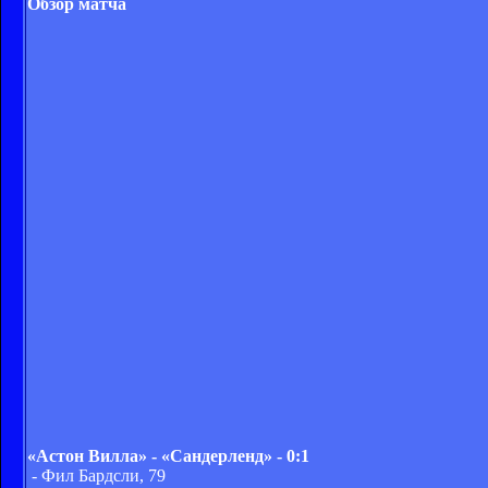
Обзор матча
«Астон Вилла» - «Сандерленд» - 0:1
- Фил Бардсли, 79