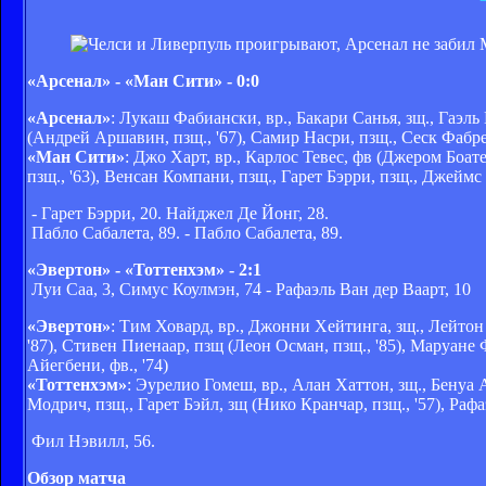
«Арсенал» - «Ман Сити» - 0:0
«Арсенал»
: Лукаш Фабиански, вр., Бакари Санья, зщ., Гаэль
(Андрей Аршавин, пзщ., '67), Самир Насри, пзщ., Сеск Фабре
«Ман Сити»
: Джо Харт, вр., Карлос Тевес, фв (Джером Боате
пзщ., '63), Венсан Компани, пзщ., Гарет Бэрри, пзщ., Джеймс
- Гарет Бэрри, 20. Найджел Де Йонг, 28.
Пабло Сабалета, 89. - Пабло Сабалета, 89.
«Эвертон» - «Тоттенхэм» - 2:1
Луи Саа, 3, Симус Коулмэн, 74 - Рафаэль Ван дер Ваарт, 10
«Эвертон»
: Тим Ховард, вр., Джонни Хейтинга, зщ., Лейтон 
'87), Стивен Пиенаар, пзщ (Леон Осман, пзщ., '85), Маруан
Айегбени, фв., '74)
«Тоттенхэм»
: Эурелио Гомеш, вр., Алан Хаттон, зщ., Бенуа 
Модрич, пзщ., Гарет Бэйл, зщ (Нико Кранчар, пзщ., '57), Рафа
Фил Нэвилл, 56.
Обзор матча