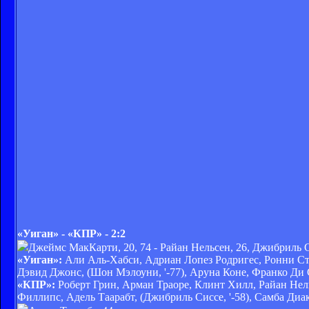
«Уиган» - «КПР» - 2:2
Джеймс МакКарти, 20, 74 - Райан Нельсен, 26, Джибриль С
«Уиган»:
Али Аль-Хабси, Адриан Лопез Родригес, Ронни С
Дэвид Джонс, (Шон Мэлоуни, '-77), Аруна Коне, Франко Ди С
«КПР»:
Роберт Грин, Арман Траоре, Клинт Хилл, Райан Нел
Филлипс, Адель Таарабт, (Джибриль Сиссе, '-58), Самба Диаки