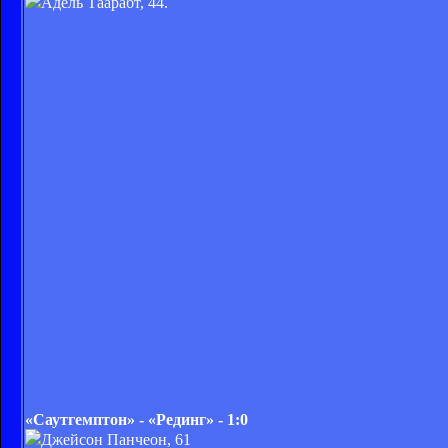
Адель Таарабт, 44.
«Саутгемптон» - «Рединг» - 1:0
Джейсон Панчеон, 61