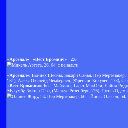
«Арсенал» - «Вест Бромвич» - 2:0
Микель Артета, 26, 64, с пенальти
«Арсенал»:
Войцех Щесны, Бакари Санья, Пер Мертезакер, 
'-81), Алекс Окслейд-Чемберлен, (Френсис Кокулен, '-78), С
«Вест Бромвич»:
Боаз Майхилл, Гарет МакОли, Лайем Риджв
Мулумбу, Золтан Гера, (Маркус Розенберг, '-76), Питер Одем
Оливье Жиру, 54. Пер Мертезакер, 66. - Йонас Олссон, 54. 