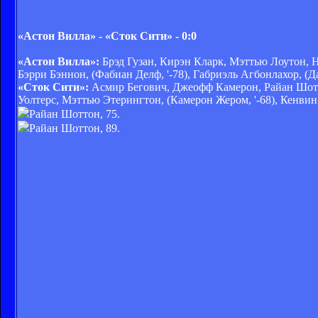
«Астон Вилла» - «Сток Сити» - 0:0
«Астон Вилла»:
Брэд Гузан, Кирэн Кларк, Мэттью Лоутон, Н
Бэрри Бэннон, (Фабиан Делф, '-78), Габриэль Агбонлахор, (Да
«Сток Сити»:
Асмир Бегович, Джеофф Камерон, Райан Шотт
Уолтерс, Мэттью Этерингтон, (Камерон Жером, '-68), Кенвин 
Райан Шоттон, 75.
Райан Шоттон, 89.