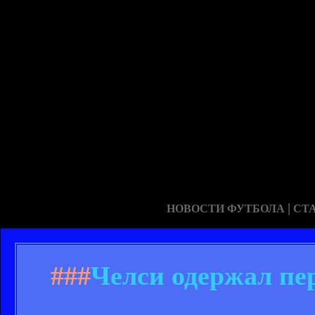
|
НОВОСТИ ФУТБОЛА
СТ
###
Челси одержал пе