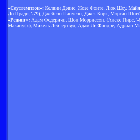
«Саутгемптон»:
Келвин Дэвис, Жозе Фонте, Люк Шоу, Майя 
До Прадо, '-79), Джейсон Панчеон, Джек Корк, Морган Шне
«Рединг»:
Адам Федеричи, Шон Морриссон, (Алекс Пирс, '-6
Макануфф, Микель Лейгертвуд, Адам Ле Фондре, Адриан Мар