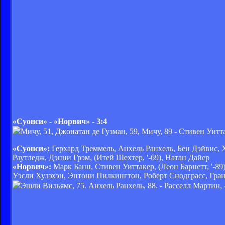
«Суонси» - «Норвич» - 3:4
Мичу, 51, Джонатан де Гузман, 59, Мичу, 89 - Стивен Уитта
«Суонси»:
Герхард Треммель, Анхель Ранхель, Бен Дэйвис,
Раутледж, Дэнни Грэм, (Итей Шехтер, '-69), Натан Дайер
«Норвич»:
Марк Банн, Стивен Уиттакер, (Леон Барнетт, '-89
Уэсли Хулэхэн, Энтони Пилкингтон, Роберт Снодграсс, Грант
Эшли Вильямс, 75. Анхель Ранхель, 88. - Расселл Мартин, 