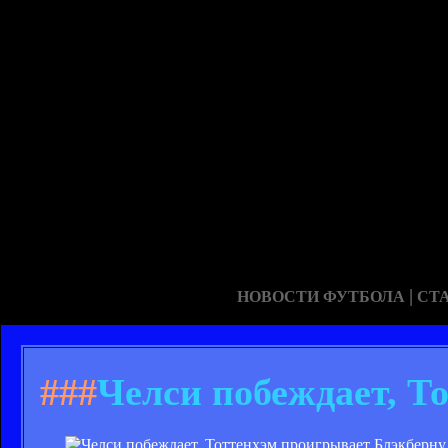
|
НОВОСТИ ФУТБОЛА
СТ
###
Челси побеждает, Т