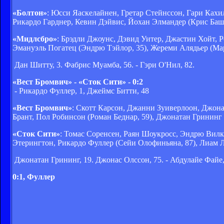
«Болтон»
: Юсси Яаскелайнен, Гретар Стейнссон, Гари Ках
Рикардо Гарднер, Кевин Дэйвис, Йохан Элмандер (Крис Баш
«Мидлсбро»
: Брэдли Джоунс, Дэвид Уитер, Джастин Хойт, 
Эмануэль Погатец (Эндрю Тэйлор, 35), Жереми Алядьер (Ма
Дан Шитту, 3. Фабрис Муамба, 56. - Гэри О'Нил, 82.
«Вест Бромвич» - «Сток Сити» - 0:2
- Рикардо Фуллер, 1, Джеймс Битти, 48
«Вест Бромвич»
: Скотт Карсон, Джанни Зуиверлоон, Джон
Брант, Пол Робинсон (Роман Беднар, 59), Джонатан Грининг
«Сток Сити»
: Томас Соренсен, Раян Шоукросс, Эндрю Вил
Этерингтон, Рикардо Фуллер (Сейи Олофиньяна, 87), Лиам Л
Джонатан Грининг, 19. Джонас Олссон, 75. - Абдулайе Файе,
0:1, Фуллер