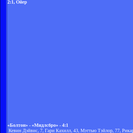
2:1, Ойер
«Болтон» - «Мидлсбро» - 4:1
Кевин Дэйвис, 7, Гари Кахилл, 43, Мэттью Тэйлор, 77, Рикар