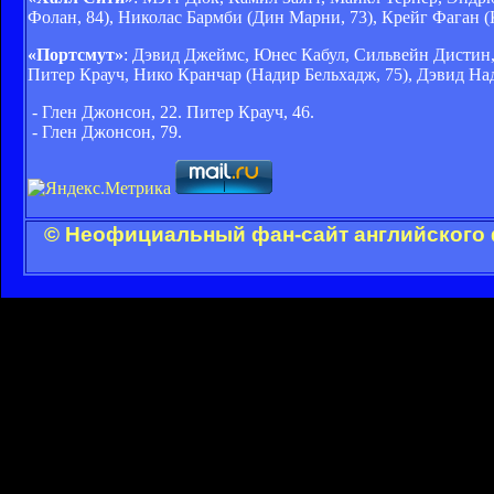
Фолан, 84), Николас Бармби (Дин Марни, 73), Крейг Фаган (
«Портсмут»
: Дэвид Джеймс, Юнес Кабул, Сильвейн Дистин
Питер Крауч, Нико Кранчар (Надир Бельхадж, 75), Дэвид На
- Глен Джонсон, 22. Питер Крауч, 46.
- Глен Джонсон, 79.
© Неофициальный фан-сайт английского 