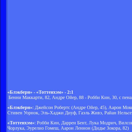
«Блэкберн» - «Тоттенхэм» - 2:1
Бенни Маккарти, 82, Андре Ойер, 88 - Робби Кин, 30, с пена
«Блэкберн»
: Джейсон Робертс (Андре Ойер, 45), Аарон Мок
Стивен Уорнок, Эль-Хаджи Диуф, Гаэль Живэ, Райан Нельсе
«Тоттенхэм»
: Робби Кин, Даррен Бент, Лука Модрич, Вилс
Чорлука, Эурелио Гомеш, Аарон Леннон (Дидье Зокора, 82)