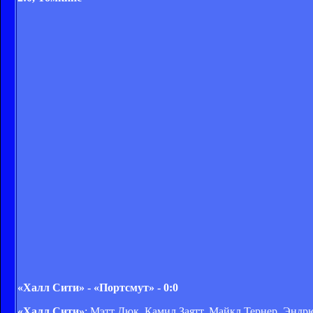
«Халл Сити» - «Портсмут» - 0:0
«Халл Сити»
: Мэтт Дюк, Камил Заятт, Майкл Тернер, Энд