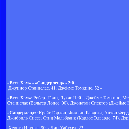
«Вест Хэм» - «Сандерленд» - 2:0
Джуниор Станислас, 41, Джеймс Томкинс, 52 -
«Вест Хэм»
: Роберт Грин, Лукас Нейл, Джеймс Томкинс, М
Станислас (Вальтер Лопес, 90), Джонатан Спектор (Джеймс 
«Сандерленд»
: Крейг Гордон, Филлип Бардсли, Антон Ферд
Джибриль Сиссе, Стид Мальбранк (Карлос Эдвардс, 74), Дэ
Херита Илунга, 90. - Дин Уайтхед, 23.