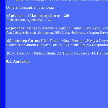
Отчеты ожидайте чуть позже...
«Арсенал» - «Манчестер Сити» - 2:0
Эммануэль Адебайор, 7, 48
«Арсенал»
: Мануэль Алмуниа, Бакари Санья, Коло Туре, У
Адебайор (Никлас Бендтнер, 69), Сеск Фабрегас (Аарон Рамзи
«Манчестер Сити»
: Шей Гивен, Мика Ричардс, Недум Онуо
Винсент Компани (Блумер Элано, 37), Уэйн Бридж (Фернанде
Коло Туре, 35. - Ричард Данн, 22. Пабло Сабалета, 44. Найдж
0:1, Адебайор