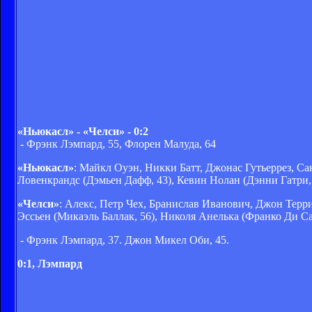
«Ньюкасл» - «Челси» - 0:2
- Фрэнк Лэмпард, 55, Флорен Малуда, 64
«Ньюкасл»
: Майкл Оуэн, Никки Батт, Джонас Гутьеррез, С
Ловенкрандс (Дэмьен Дафф, 43), Кевин Нолан (Дэнни Гатри,
«Челси»
: Алекс, Петр Чех, Бранислав Иванович, Джон Тер
Эссьен (Микаэль Баллак, 56), Николя Анелька (Франко Ди Са
- Фрэнк Лэмпард, 37. Джон Микел Оби, 45.
0:1, Лэмпард