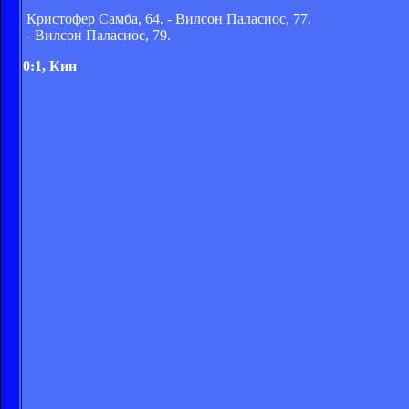
Кристофер Самба, 64. - Вилсон Паласиос, 77.
- Вилсон Паласиос, 79.
0:1, Кин