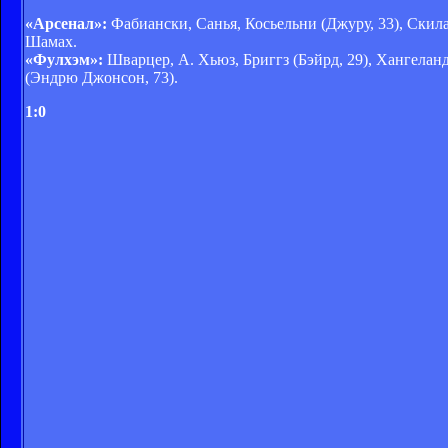
«Арсенал»:
Фабиански, Санья, Косьельни (Джуру, 33), Скила
Шамах.
«Фулхэм»:
Шварцер, А. Хьюз, Бриггз (Бэйрд, 29), Хангеланд
(Эндрю Джонсон, 73).
1:0