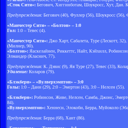
«Сток Сити»:
Бегович, Хиггинботам, Шоукросс, Хут, Дан. Ко
Предупреждения:
Бегович (40), Фуллер (56), Шоукросс (56), Ф
«Манчестер Сити» – «Болтон» – 1:0
Гол:
1:0 – Тевес (4).
«Манчестер Сити»:
Джо Харт, Сабалета, Туре (Лескотт, 32),
(Милнер, 90).
«Болтон»:
Яаскелайнен, Риккеттс, Найт, Кэйхилл, Робинсон,
Элмандер (Класнич, 77).
Предупреждения:
К. Дэвис (9), Яя Туре (27), Тевес (33), Кола
Удаление:
Коларов (79).
«Блэкберн» – «Вулверхэмптон» – 3:0
Голы:
1:0 – Данн (29), 2:0 – Эмертон (43), 3:0 – Нелсен (55).
«Блэкберн»:
Робинсон, Живе, Нелсен, Самба, Джонс, Эмертон
84).
«Вулверхэмптон»:
Хеннеси, Элокоби, Берра, Муйоколо (Эба
Предупреждения:
Берра (68), Хант (86).