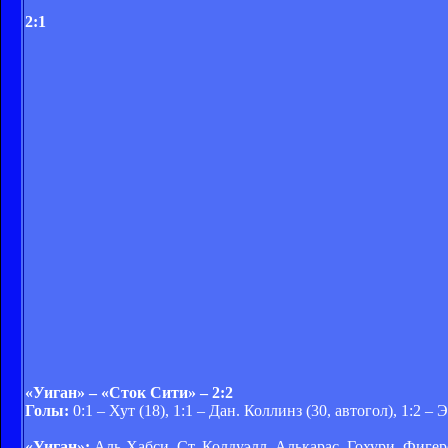
2:1
«Уиган» – «Сток Сити» – 2:2
Голы:
0:1 – Хут (18), 1:1 – Дан. Коллинз (30, автогол), 1:2 – 
«Уиган»:
Аль-Хабси, Ст. Колдуэлл, Алькарас, Гохури, Фигеро