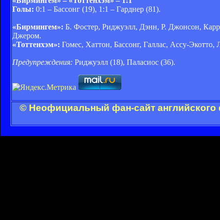
«Бирмингем» – «Тоттенхэм» – 1:1
Голы:
0:1 – Бассонг (19), 1:1 – Гарднер (81).
«Бирмингем»:
Б. Фостер, Риджуэлл, Дэнн, Р. Джонсон, Карр,
Джером.
«Тоттенхэм»:
Гомес, Хаттон, Бассонг, Галлас, Ассу-Экотто,
Предупреждения:
Риджуэлл (18), Паласиос (36).
© Неофициальный фан-сайт английского 