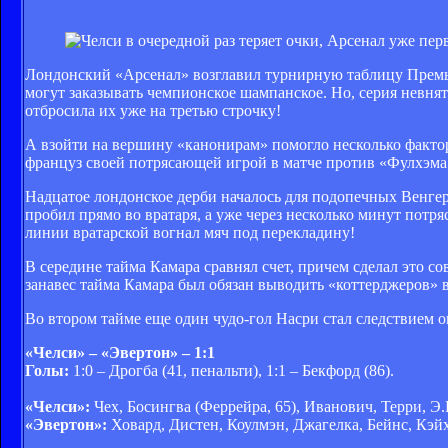
Лондонский «Арсенал» возглавил турнирную таблицу Премьер-
могут заказывать чемпионское шампанское. Но, серия невнят
отбросила их уже на третью строчку!
А взойти на вершину «канонирам» помогло несколько фактор
француз своей потрясающей игрой в матче против «Фулхэма»
Надцатое лондонское дерби началось для подопечных Венгер
пробил прямо во вратаря, а уже через несколько минут потр
линии вратарской вогнал мяч под перекладину!
В середине тайма Камара сравнял счет, причем сделал это 
занавес тайма Камара был обязан выводить «коттерджеров» в
Во втором тайме еще один чудо-гол Насри стал следствием 
«Челси» – «Эвертон» – 1:1
Голы:
1:0 – Дрогба (41, пенальти), 1:1 – Бекфорд (86).
«Челси»:
Чех, Босингва (Феррейра, 65), Иванович, Терри, Э.
«Эвертон»:
Ховард, Дистен, Коулмэн, Джагелка, Бейнс, Кэйх