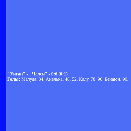
"Уиган" - "Челси" - 0:6 (0:1)
Голы:
Малуда, 34, Анелька, 48, 52, Калу, 78, 90, Бенаюн, 90.