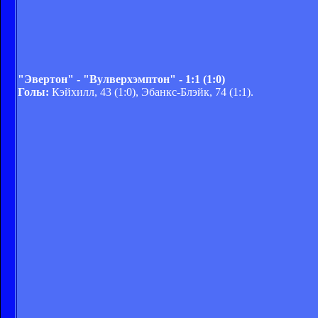
"Эвертон" - "Вулверхэмптон" - 1:1 (1:0)
Голы:
Кэйхилл, 43 (1:0), Эбанкс-Блэйк, 74 (1:1).