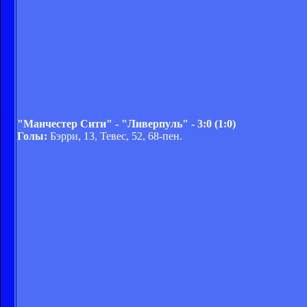
"Манчестер Сити" - "Ливерпуль" - 3:0 (1:0)
Голы:
Бэрри, 13, Тевес, 52, 68-пен.