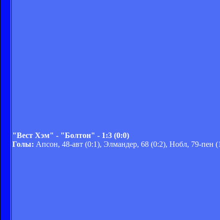
"Вест Хэм" - "Болтон" - 1:3 (0:0)
Голы:
Апсон, 48-авт (0:1), Элмандер, 68 (0:2), Нобл, 79-пен (1