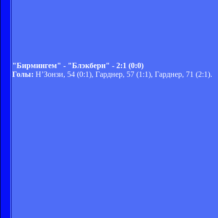
"Бирмингем" - "Блэкберн" - 2:1 (0:0)
Голы:
Н’Зонзи, 54 (0:1), Гарднер, 57 (1:1), Гарднер, 71 (2:1).