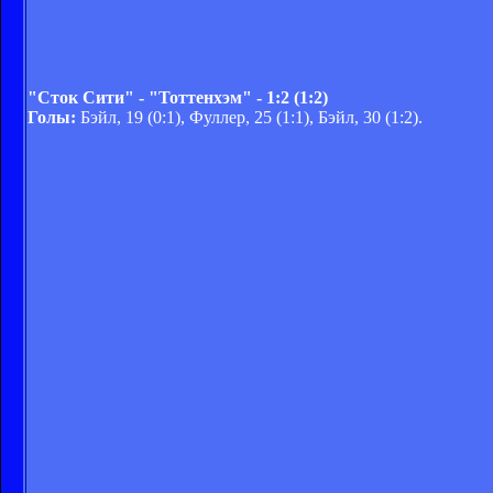
"Сток Сити" - "Тоттенхэм" - 1:2 (1:2)
Голы:
Бэйл, 19 (0:1), Фуллер, 25 (1:1), Бэйл, 30 (1:2).