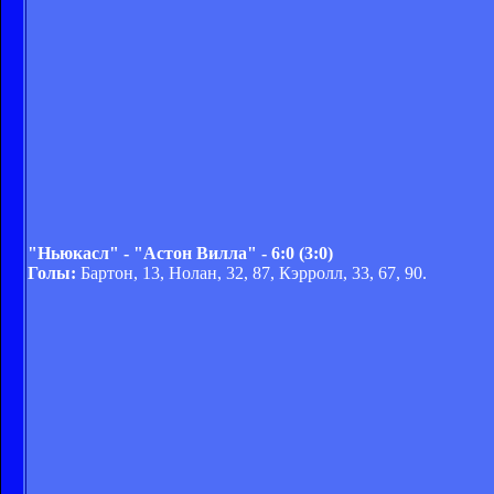
"Ньюкасл" - "Астон Вилла" - 6:0 (3:0)
Голы:
Бартон, 13, Нолан, 32, 87, Кэрролл, 33, 67, 90.