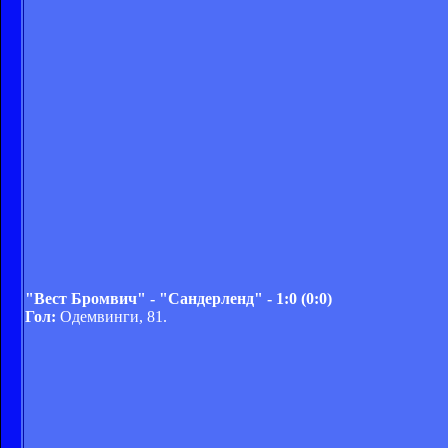
"Вест Бромвич" - "Сандерленд" - 1:0 (0:0)
Гол:
Одемвинги, 81.