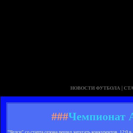
|
НОВОСТИ ФУТБОЛА
СТ
###
Чемпионат А
"Челси" со старта сезона решил запугать конкурентов. 12:0 