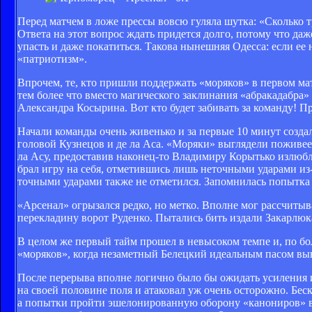
Перед матчем в ложе прессы вовсю гуляла шутка: «Сколько 
Ответа на этот вопрос ждать придется долго, потому что да
упасть и даже покатиться. Такова нынешняя Одесса: если ее 
«патриотизм».
Впрочем, те, кто пришли поддержать «моряков» в первом мат
тем более что вместо магического заклинания «абракадабра
Александра Косырина. Вот кто будет забивать за команду! Пра
Начали команды очень живенько и за первые 10 минут создал
головой Кузнецов и де ла Аса. «Моряки» выглядели поживее
ла Асу, предоставив наконец-то Владимиру Корытько излюбл
брал игру на себя, отметившись лишь неточными ударами из-
точными ударами также не отметился. Запомнилась попытка 
«Арсенал» огрызался редко, но метко. Вполне мог рассчитыв
перекладину ворот Руденко. Пытались бить издали Закарлюк
В целом же первый тайм прошел в невысоком темпе и, по бол
«моряков», когда незаметный Белецкий идеальным пасом выв
После перерыва вполне логично было бы ожидать усиления 
на своей половине поля и атаковал уж очень осторожно. Бе
а попытки пройти эшелонированную оборону «канониров» в 