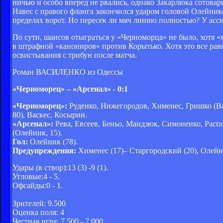
ничью и особо вперед не рвались, однако Закарлюка сотова
Навес с правого фланга закончился ударом головой Олейник
пределах ворот. Но пересек ли мяч линию полностью? У асси
По сути, шансов отыграться у «Черноморца» не было, хотя «
в штрафной «канониров» против Корытько. Хотя это все рав
освистывания с трибун после матча.
Роман ВАСИЛЕНКО из Одессы
«Черноморец» – «Арсенал» - 0:1
«Черноморец»:
Руденко, Нижегородов, Хименес, Гришко (Вал
80), Васкес, Косырин.
«Арсенал»:
Рева, Евсеев, Беньо, Мандзюк, Симоненко, Распо
(Олейник, 15).
Гол:
Олейник (78).
Предупреждения:
Хименес (17)– Старгородский (20), Олейни
Удары (в створ):13 (3) -9 (1).
Угловые:4 - 5.
Офсайды:0 - 1.
Зрителей: 9.500
Оценка поля: 4
Честная игра: 7,500 - 7,000.