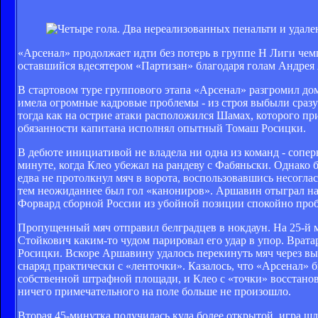
«Арсенал» продолжает идти без потерь в группе Н Лиги че
оставшийся вдесятером «Партизан» благодаря голам Андрея
В стартовом туре группового этапа «Арсенал» разгромил дом
имела огромные кадровые проблемы - из строя выбыли сразу 
тогда как на острие атаки расположился Шамах, которого п
обязанности капитана исполнял опытный Томаш Росицки.
В дебюте инициативой не владела ни одна из команд - сопер
минуте, когда Клео убежал на рандеву с Фабяньски. Однако 
едва не протолкнул мяч в ворота, воспользовавшись несогл
тем неожиданнее был гол «канониров». Аршавин отыграл на
Форвард сборной России из убойной позиции спокойно про
Пропущенный мяч отправил белградцев в нокдаун. На 25-й 
Стойкович каким-то чудом парировал его удар в упор. Врата
Росицки. Вскоре Аршавину удалось перекинуть мяч через вы
снаряд практически с «ленточки». Казалось, что «Арсенал» 
собственной штрафной площади, и Клео с «точки» восстанов
ничего примечательного на поле больше не произошло.
Вторая 45-минутка получилась куда более открытой, игра шл