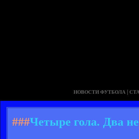
|
НОВОСТИ ФУТБОЛА
СТ
###
Четыре гола. Два н