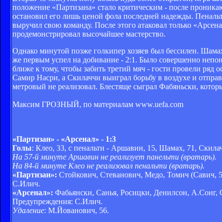
положение «Партизана» стало критическим - после проник
остановил его лишь ценой фола последней надежды. Пенальт
выручил свою команду. После этого атаковал только «Арсена
продемонстрировал высочайшее мастерство.
Однако минутой позже голкипер хозяев был бессилен. Шамах
же первым успел на добивание - 2:1. Было совершенно непоня
ближе к тому, чтобы забить третий мяч - гости провели ряд 
Самир Насри, а Скилаччи выиграл борьбу в воздухе и отправи
метровый не реализовал. Блестяще сыграл Фабяньски, которы
Максим ГРОЗНЫЙ, по материалам www.uefa.com
«Партизан» - «Арсенал» - 1:3
Голы
: Клео, 33, с пенальти - Аршавин, 15, Шамах, 71, Скилач
На 57-й минуте Аршавин не реализует панельти (вратарь).
На 84-й минуте Клео не реализовал пенальти (вратарь).
«Партизан»:
Стойкович, Стеванович, Медо, Томич (Савич, 56
С.Илич.
«Арсенал»:
Фабьянски, Санья, Росицки, Денилсон, А.Сонг, С
Предупреждения: С.Илич.
Удаление
: М.Йованович, 56.