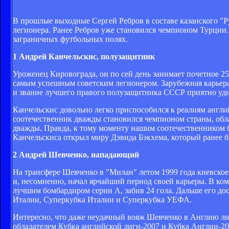
В прошлые выходные Сергей Ребров в составе казанского "Ру
легионера. Ранее Ребров уже становился чемпионом Турции.
заграничных футбольных полях.
1 Андрей Канчельскис, полузащитник
Уроженец Кировограда, он по сей день занимает почетное 2
самым успешным советским легионером. Зарубежная карьера К
и звание лучшего правого полузащитника СССР приятно уд
Канчельскис довольно легко приспособился к реалиям англий
соотечественник дважды становился чемпионом страны, обл
дважды. Правда, к тому моменту нашим соотечественником б
Канчельскиса открыл миру Дэвида Бэкхема, который ранее б
2 Андрей Шевченко, нападающий
На трансфере Шевченко в "Милан" летом 1999 года киевское
и, несомненно, начал ярчайший период своей карьеры. В ком
лучшим бомбардиром серии А, забив 24 гола. Дальше его до
Италии, Суперкубка Италии и Суперкубка УЕФА.
Интересно, что даже неудачный вояж Шевченко в Англию ли
обладателем Кубка английской лиги-2007 и Кубка Англии-20