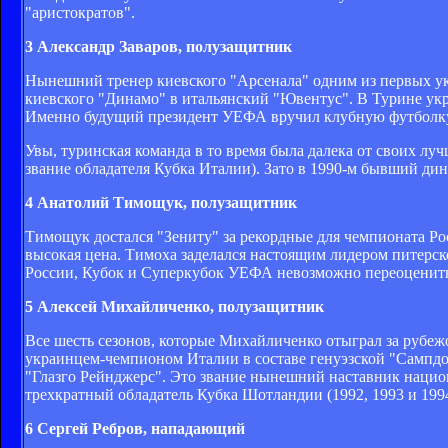
"аристократов".
3 Александр Заваров, полузащитник
Нынешний тренер киевского "Арсенала" одним из первых укр
киевского "Динамо" в итальянский "Ювентус". В Турине ук
Именно будущий президент УЕФА вручил клубную футболку
Увы, туринская команда в то время была далека от своих лу
звание обладателя Кубка Италии). Зато в 1990-м бывший д
4 Анатолий Тимощук, полузащитник
Тимощук достался "Зениту" за рекордные для чемпионата Рос
высокая цена. Тимоха заделался настоящим лидером питерск
России, Кубок и Суперкубок УЕФА невозможно переоценит
5 Алексей Михайличенко, полузащитник
Все шесть сезонов, которые Михайличенко отыграл за рубеж
украинцем-чемпионом Италии в составе генуэзской "Сампдо
"Глазго Рейнджерс". Это звание нынешний наставник национ
трехкратный обладатель Кубка Шотландии (1992, 1993 и 1994
6 Сергей Ребров, нападающий