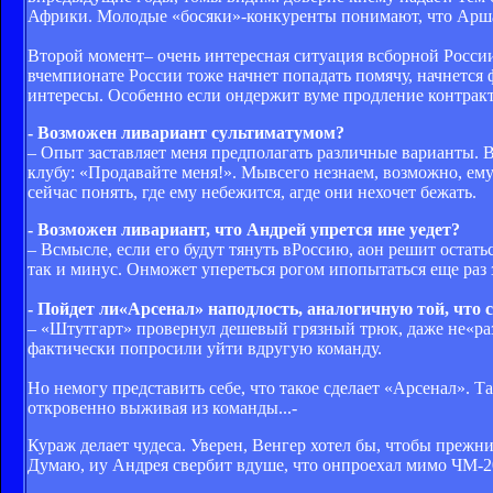
Африки. Молодые «босяки»-конкуренты понимают, что Аршав
Второй момент– очень интересная ситуация всборной России
вчемпионате России тоже начнет попадать помячу, начнется
интересы. Особенно если ондержит вуме продление контракт
- Возможен ливариант сультиматумом?
– Опыт заставляет меня предполагать различные варианты. В
клубу: «Продавайте меня!». Мывсего незнаем, возможно, ему 
сейчас понять, где ему небежится, агде они нехочет бежать.
- Возможен ливариант, что Андрей упрется ине уедет?
– Всмысле, если его будут тянуть вРоссию, аон решит остать
так и минус. Онможет упереться рогом ипопытаться еще раз 
- Пойдет ли«Арсенал» наподлость, аналогичную той, что
– «Штутгарт» провернул дешевый грязный трюк, даже не«раз
фактически попросили уйти вдругую команду.
Но немогу представить себе, что такое сделает «Арсенал». Т
откровенно выживая из команды...-
Кураж делает чудеса. Уверен, Венгер хотел бы, чтобы преж
Думаю, иу Андрея свербит вдуше, что онпроехал мимо ЧМ-201