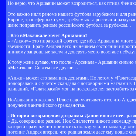
Но верю, что Аршавин может возродиться, как птица Феникс
Это важно идля реноме нашего футбола зарубежом и для рынк
Европе, трансферных сумм, требуемых за россиян и раздутые 
шанс поправить реноме российского футбола за рубежом...
- Кто вМахачкале хочет Аршавина?
– «Анжи»– это пиратский фрегат, где ибез Аршавина много 
звездности. Брать Андрея вего нынешнем состоянии ипросто 
иникому запрошлые заслуги доверять место всоставе небудут
К тому жене думаю, что после «Арсенала» Аршавин сильно 
вМахачкале. Совсем все другое...-
«Анжи» может его заманить деньгами. Но летом у «Галатаса
подобралась и с учетом скандала с договорными матчами в 
вливаний, «Галатарасай» мог на несколько лет застолбить з
НоАршавин отказался. Плюс надо учитывать ито, что Андре
получения английского гражданства.
- Истории возвращения дотравмы Данни ипосле нее– раз
– Да, совершенно разные. Нок Спаллетти никого вкоманду пр
который сразу начнет приносить пользу, усилит команду, он
погонит Андрея вперед, что родная земля даст ему новые си