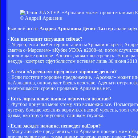
© Андрей Аршавин
Бывший агент
Андрея Аршавина Денис Лахтер
анализируе
-
Как выглядит ситуация сейчас?
– Уверен, если быВенгер поставил наАршавине крест, Андр
сматча с«Марселем» вКубке УЕФА в2008‑-м, потом случился 
причем даже воснове. Азначит, может выстрелить. Это игра
некуда– контракт сфутболистом истекает лишь 30 июня 2013 г
- А если «Арсеналу» предложат хорошие деньги?
– Если поступит хорошее предложение, «Арсенал» может ипо
наАршавина, онполучает брешь всоставе. Аденьги оттрансфе
необходимости срочно продавать Аршавина нет.
- Есть лиреальные шансы вернуться всостав?
– Футбол приучил меня ктому, что возможно все. Посмотрит
чуточку больше желания вернуться насвой уровень, тоон сможе
б) яма, вкоторую онугодил, слишком глубока.
- Если засядет налавке, непоедет наЕвро?
– Могу лия себе представить, что Аршавин проедет мимо Евр
впредыдущие годы, томы видим: доверие кнему падает. Тем 