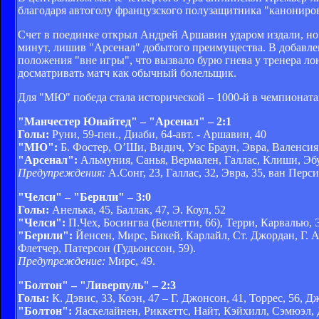
благодаря автоголу французского полузащитника "канониро
Счет в поединке открыл Андрей Аршавин ударом издали, но п
минут, лишив "Арсенал" добытого преимущества. В добавленн
положения "вне игры", что вызвало бурю гнева у тренера ло
досматривать матч как обычный болельщик.
Для "МЮ" победа стала исторической – 1000-й в чемпионат
"Манчестер Юнайтед" – "Арсенал" – 2:1
Голы:
Руни, 59-пен., Диаби, 64-авт. - Аршавин, 40
"МЮ":
Б. Фостер, О’Ши, Видич, Уэс Браун, Эвра, Валенсия (
"Арсенал":
Альмуния, Санья, Вермален, Галлас, Клиши, Эбуэ
Предупреждения:
А.Сонг, 23, Галлас, 32, Эвра, 35, ван Перси,
"Челси" – "Бернли" – 3:0
Голы:
Анелька, 45, Баллак, 47, Э. Коул, 52
"Челси":
П.Чех, Босингва (Беллетти, 66), Терри, Карвалью, Э
"Бернли":
Йенсен, Мирс, Бикей, Карлайл, Ст. Джордан, Г. Ал
Флетчер, Патерсон (Гудьонссон, 59).
Предупреждение:
Мирс, 49.
"Болтон" – "Ливерпуль" – 2:3
Голы:
К. Дэвис, 33, Коэн, 47 – Г. Джонсон, 41, Торрес, 56, Д
"Болтон":
Яаскелайнен, Риккеттс, Найт, Кэйхилл, Сэмюэл, Д