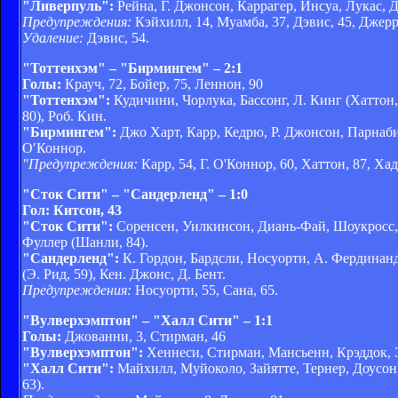
"Ливерпуль":
Рейна, Г. Джонсон, Каррагер, Инсуа, Лукас, Д
Предупреждения:
Кэйхилл, 14, Муамба, 37, Дэвис, 45, Джерр
Удаление:
Дэвис, 54.
"Тоттенхэм" – "Бирмингем" – 2:1
Голы:
Крауч, 72, Бойер, 75, Леннон, 90
"Тоттенхэм":
Кудичини, Чорлука, Бассонг, Л. Кинг (Хаттон,
80), Роб. Кин.
"Бирмингем":
Джо Харт, Карр, Кедрю, Р. Джонсон, Парнаби,
О′Коннор.
"Предупреждения:
Карр, 54, Г. О'Коннор, 60, Хаттон, 87, Хад
"Сток Сити" – "Сандерленд" – 1:0
Гол: Китсон, 43
"Сток Сити":
Соренсен, Уилкинсон, Диань-Фай, Шоукросс, Х
Фуллер (Шанли, 84).
"Сандерленд":
К. Гордон, Бардсли, Носуорти, А. Фердинанд
(Э. Рид, 59), Кен. Джонс, Д. Бент.
Предупреждения:
Носуорти, 55, Сана, 65.
"Вулверхэмптон" – "Халл Сити" – 1:1
Голы:
Джованни, 3, Стирман, 46
"Вулверхэмптон":
Хеннеси, Стирман, Мансьенн, Крэддок, Э
"Халл Сити":
Майхилл, Муйоколо, Зайятте, Тернер, Доусон,
63).