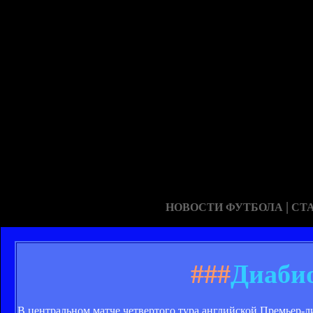
|
НОВОСТИ ФУТБОЛА
СТ
###
Диабио
В центральном матче четвертого тура английской Премьер-