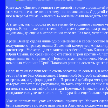
Киевское «Динамо начинает групповой турнир с домашней н
этот матч, все даже шло к этому, но не сложилось. С другой
ибо в первом тайме «канониры» обязаны были выходить впе
А в целом, матч прошел по извечным футбольным законам «не
ворота. В конце же показательной в этом плане вышла развяз
«Динамо», да еще и в исполнении того же Галласа, успевшег
Арсен Венгер сделал лишь одно изменение в своем составе 
получившего травму, вышел 21-летний камерунец Александр 
диспетчера, Уолкотт – для фланговых забегов. Гаэль Клиши в
Юрий Семин, по сравнению с ответной игрой против «Спарта
оправившегося от травмы). Первого заменил, конечно, Несм
помощью сборника Юрий Павлович решил насытить центр пол
Первый тайм получился не очень богатым на события, в осо
этот тайм не был образцовым. Привычной быстрой комбинац
инертными, а до форвардов Ван Перси и Адебайора мяч доходи
которые старательно разрушали, пытаясь справляться еще с
на подступах к штрафной, да и для Еременко, Нинковича и А
созидание сил уже не хватало и Бангура был еще больше отр
Уже на первых минутах «Арсенал» припугнул. Уолкотт сдела
была развернута по всем правилам и Адебайор поддержал на