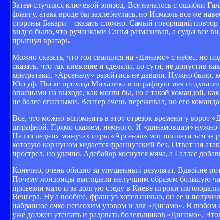
Затем случился ключевой эпизод. Все началось с ошибки Галл
флангу, атака вроде бы захлебнулась, но Исмаэль все же на
стороны Бакари – сказать сложно. Самый говорящий повтор р
видно было, что ручонками Санья размахивал, а судья все в
прыгнул вратарь.
Можно сказать, что гол свалился на «Динамо» с небес, но 
сказать, что так киевляне и сделали, по сути, не допустив 
контратаки, «Арсеналу» разойтись не давали. Нужно было, 
Юссуф. После прохода Михалика в штрафную мяч подхватил Б
опасными на выходе, как могли бы, но с такой командой, как
не более опасными. Венгер очень переживал, но его команда 
Все, что можно вспомнить в этот отрезок времени у ворот «Д
штрафной. Прямо скажем, немного. И «динамовцам» нужно бы
На последних минутах игры «Арсенал» мог поплатиться за ри
которую коршуном кидается французский бек. Ответная атака
прострел, но удачно. Адебайор коснулся мяча, а Галлас добави
Конечно, очень обидно за упущенный результат. Вдвойне пото
Почему лондонцы выглядели нелучшим образом большую част
привезли мало и за долгую среду в Киеве игроки изголодал
Венгера. Ну а вообще, француз хотел ничью, он ее и получи
набранное очко неплохим уловом и для «Динамо». В любом с
уже должен утешать и радовать болельщиков «Динамо». Этог