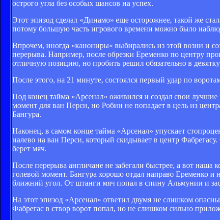
острого угла без особых шансов на успех.
Этот эпизод сделал «Динамо» еще осторожнее, такой же стал
потому большую часть игрового времени можно было наблюд
Впрочем, иногда «канониры» выбирались из этой возни и соз
перерыва. Например, после обрезки Еременко по центру прош
отличную позицию, но пробить решил обязательно в девятку
После этого, на 21 минуте, состоялся первый удар по ворота
Под конец тайма «Арсенал» оживился и создал свои лучшие
момент для ван Перси, но Робин не попадает в цель из цент
Бангура.
Наконец, в самом конце тайма «Арсенал» упускает стопроц
налево на ван Перси, который скидывает в центр Фабрегасу.
берет мяч.
После перерыва англичане не забегали быстрее, а вот наша 
голевой момент. Бангура хорошо отдал направо Еременко и
ближний угол. От штанги мяч попал в спину Альмунии и застр
На этот эпизод «Арсенал» ответил двумя не слишком опасны
Фабрегас в створ ворот попал, но не слишком сильно прилож