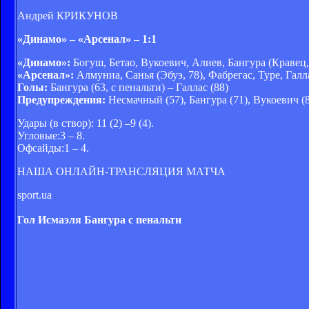
Андрей КРИКУНОВ
«Динамо» – «Арсенал» – 1:1
«Динамо»:
Богуш, Бетао, Вукоевич, Алиев, Бангура (Кравец
«Арсенал»:
Алмуниа, Санья (Эбуэ, 78), Фабрегас, Туре, Галл
Голы:
Бангура (63, с пенальти) – Галлас (88)
Предупреждения:
Несмачный (57), Бангура (71), Вукоевич (82
Удары (в створ): 11 (2) –9 (4).
Угловые:3 – 8.
Офсайды:1 – 4.
НАША ОНЛАЙН-ТРАНСЛЯЦИЯ МАТЧА
sport.ua
Гол Исмаэля Бангура с пенальти