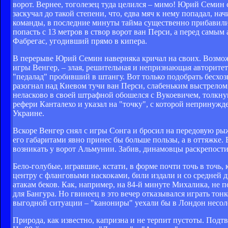
ворот. Вернее, тоголезец туда целился – мимо! Юрий Семи
заскучал до такой степени, что, едва мяч к нему попадал, на
команды, в последние минуты тайма существенно прибавили,
попасть с 13 метров в створ ворот ван Перси, а перед сам
Фабрегас, угодивший прямо в кипера.
В перерыве Юрий Семин наверняка кричал на своих. Возможн
игры Венгер, – злая, решительная и непризнающая авторитет
"педалад" пробивший в штангу. Вот только подобрать бесхо
разогнал над Киевом тучи ван Перси, слабеньким выстрело
неласково в своей штрафной обошелся с Вукоевичем, толкнув
рефери Канталехо и указал на "точку", с которой непринужд
Украине.
Вскоре Венгер снял с игры Сонга и бросил на передовую рыж
его габаритами явно принес бы больше пользы, а в оттяжке.
возникать у ворот Альмунии. Забив, динамовцы раскрепостил
Бело-голубые, игравшие, кстати, в форме почти точь в точь,
центру с фланговыми наскоками, били издали и со средней 
атакам беков. Как, например, на 84-й минуте Михалика, не 
для Бангура. Но гвинеец в это вечер отказывался играть тон
выгодной ситуации – "канониры" уехали бы в Лондон несол
Природа, как известно, капризна и не терпит пустоты. Подт