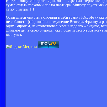
На 88-й минуте встречи "Динамо" – "Арсенал" терпение при
сумел отдать толковый пас на партнера. Минуту спустя мяч о
сетку с метра. 1:1.
Оставшиеся минуты включили в себя травму Юссуфа (кажется,
не соблюсти фэйр-плэй и возмущение Венгера. Француза раз
одну. Впрочем, неистовствовал Арсен недолго – видимо, всп
Динамовцы, в свою очередь, уже после первого тура могут з
выступят.