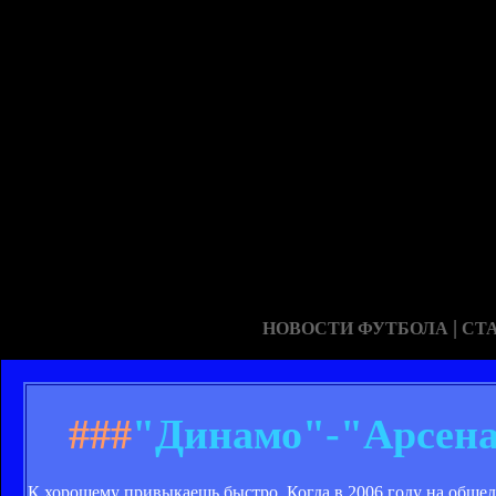
|
НОВОСТИ ФУТБОЛА
СТ
###
"Динамо"-"Арсенал
К хорошему привыкаешь быстро. Когда в 2006 году на общед