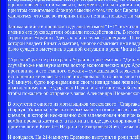
оценил прелесть этой халявы и, разумеется, сильно удивился
при этом сознательно блокируя мысли о том, что вся Европа
удивляться, что еще во вторник никто не знал, покажет ли м
Занимавшийся в прошлом году альтруизмом "1+1" посчитал 
именно его руководители обещали посодействовать. В итоге
территории Украины. Здесь, как и в случае с донецким "Шах
которой владеет Ринат Ахметов), многое объясняет имя вла
было суждено выступить в данной ситуации в роли Чипа и 
"Арсенал" уже не раз играл в Украине, при чем как с "Динам
случайно же накануне матча доктор экономических наук Арс
противника, а его главного оружия – сумасшедшей заряженн
исполнении киевлян так и не последовало. Зато было много 
3-й минуте, будто вор-карманник своим невидимым лезвием,
драгоценному после удара ван Перси встал Станислав Богуш 
чтобы пожалеть об отправке в запас Александра Шовковског
В отсутствие одного из могильщиков московского "Спартака
сборную Украины, у бело-голубых мало что клеилось в атаке
киевлян, в которой неожиданно был запеленгован новичок к
комбинировала хаотично, а плотина в виде двух опорников 
приехавший в Киев без Насри и с нездоровым Эбуэ, также ни
И дождался. На 21-й минуте Еременко выступил в роли плей