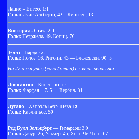
Лацио – Витесс 1:1
Голы:
Луис Альберто, 42 – Линссен, 13
Виктория
- Стяуа 2:0
Голы
: Петржела, 49, Копиц, 76
Зенит
- Вардар 2:1
Голы
: Полоз, 16, Ригони, 43 — Блажевски, 90+3
На 27-й минуте Дзюба (Зенит) не забил пенальти
Локомотив
– Копенгаген 2:1
Голы:
Фарфан, 17, 51 – Вербич, 31
Лугано
– Хапоэль Беэр-Шева 1:0
Голы:
Карлиньос, 50
Ред Булл Зальцбург
— Гимараэш 3:0
Голы:
Дабур, 26, Ульмер, 45, Хван Чи Чхан, 67