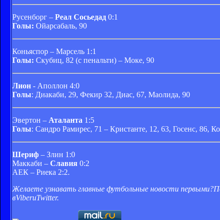
Русенборг –
Реал Сосьедад
0:1
Голы:
Ойарсабаль, 90
Коньяспор – Марсель 1:1
Голы:
Скубиц, 82 (с пенальти) – Моке, 90
Лион
- Аполлон 4:0
Голы
: Диакаби, 29, Фекир 32, Диас, 67, Маолида, 90
Эвертон –
Аталанта
1:5
Голы
: Сандро Рамирес, 71 – Кристанте, 12, 63, Госенс, 86, К
Шериф
– Злин 1:0
Маккаби –
Славия
0:2
АЕК – Риека 2:2.
Желаете узнавать главные футбольные новости первыми?П
вViberиTwitter.