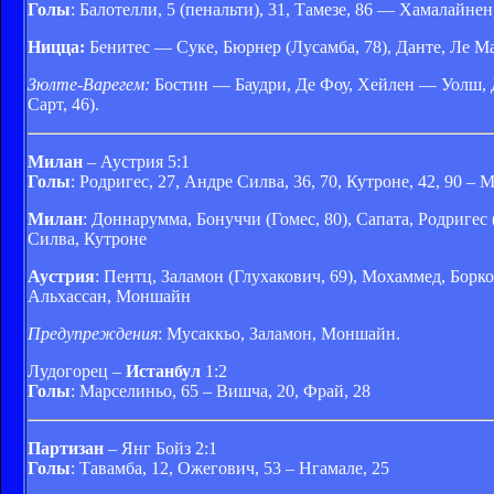
Голы
: Балотелли, 5 (пенальти), 31, Тамезе, 86 — Хамалайнен
Ницца:
Бенитес — Суке, Бюрнер (Лусамба, 78), Данте, Ле М
Зюлте-Варегем:
Бостин — Баудри, Де Фоу, Хейлен — Уолш, Д
Сарт, 46).
Милан
– Аустрия 5:1
Голы
: Родригес, 27, Андре Силва, 36, 70, Кутроне, 42, 90 –
Милан
: Доннарумма, Бонуччи (Гомес, 80), Сапата, Родригес
Силва, Кутроне
Аустрия
: Пентц, Заламон (Глухакович, 69), Мохаммед, Борко
Альхассан, Моншайн
Предупреждения
: Мусаккьо, Заламон, Моншайн.
Лудогорец –
Истанбул
1:2
Голы
: Марселиньо, 65 – Вишча, 20, Фрай, 28
Партизан
– Янг Бойз 2:1
Голы
: Тавамба, 12, Ожегович, 53 – Нгамале, 25