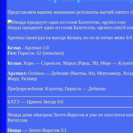
Представляем вашему вниманию результаты матчей пятого т
Ницца празднует один из голов Балотелли, ogcnice.com
24 но
Арсенал проиграл на выезде Кельну, но из-за ничьи межу БА
Кельн
- Арсенал 1:0
Гол:
Гирасси, 62 (пенальти)
Кельн:
Хорн — Соренсен, Марох (Рауш, 38), Мере — Клунтер
Арсенал:
Оспина — Дебюши (Нкетиа, 84), Мертазакер, Холд
Жиру, Уилшер
Предупреждения:
Клунтер, Гирасси — Дебюши
БАТЭ — Црвена Звезда 0:0
Ницца дома обыграла Зюлте-Варегем и уже не опустится ниж
Витессом.
Ницца
— Зюлте-Варегем 3:1