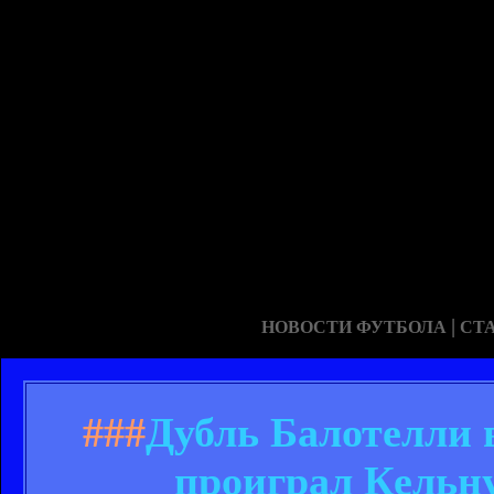
|
НОВОСТИ ФУТБОЛА
СТ
###
Дубль Балотелли 
проиграл Кельну