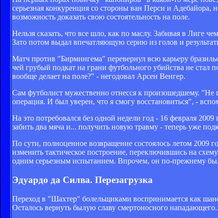
серьезная конкуренция со стороны ван Перси и Адебайора, н
возможность доказать свою состоятельность на поле.
Нельзя сказать, что все шло, как по маслу. Забивая в Лиге
Зато потом выдал впечатляющую серию из голов и результати
Матч против "Бирмингема" перевернул всю карьеру бразильс
чей грубый подкат на грани футбольного убийства не стал по
вообще делает на поле?" - негодовал Арсен Венгер.
Сам футболист мужественно отнесся к произошедшему. "Не п
операция. И был уверен, что я смогу восстановиться", - всп
На это потребовался без одной недели год - 16 февраля 200
забить два мяча и... получить новую травму - теперь уже по
По сути, полноценное возвращение состоялось летом 2009 го
изменить тактическое построение, переключившись на схему 
одним серьезным испытанием. Впрочем, он по-прежнему был
Эдуардо да Силва. Перезагрузка
Переход в "Шахтер" болельщиками воспринимается как шанс
Осталось вернуть былую славу смертоносного нападающего.