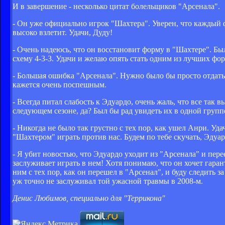
И в завершение - несколько цитат болельщиков "Арсенала".
- Он уже официально игрок "Шахтера". Уверен, что каждый ф
высоко взлетит. Удачи, Дуду!
- Очень надеюсь, что он восстановит форму в "Шахтере". Был
схему 4-3-3. Удачи и желаю опять стать одним из лучших фо
- Большая ошибка "Арсенала". Нужно было бы просто отдать е
кажется очень поспешным.
- Всегда питал слабость к Эдуардо, очень жаль, что все та
следующем сезоне, да? Был бы рад увидеть их в одной груп
- Никогда не было так грустно с тех пор, как ушел Анри. Уд
"Шахтером" играть против нас . Будем по тебе скучать, Эдуар
- Я убит новостью, что Эдуардо уходит из "Арсенала" и перее
заслуживает играть в нем! Хотя понимаю, что он хочет гарант
ним с тех пор, как он перешел в "Арсенал", и буду следить
уж точно не заслуживал той ужасной травмы в 2008-м.
Денис Любимов, специально для "Террикона"