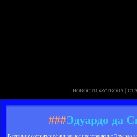
|
НОВОСТИ ФУТБОЛА
СТ
###
Эдуардо да С
В пятницу состоится официальное представление Эдуардо да