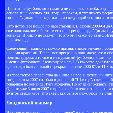
Признание футбольного таланта не свалилось с неба. Эдуард
основе лишь осенью 2001 года. Впрочем, и тут ничего феерич
составе "Динамо" четыре матча, а следующий чемпионат и во
Зато потом все пошло по нарастающей. В сезоне 2003-04 да С
еще одно важное событие в его карьере: форвард "Динамо",
команде. И никто не скажет, что это был какой-то аванс. Иг
игроком года.
Следующий чемпионат можно признать закреплением пройденн
новыми красками. Теперь все прекрасно понимают, что в об
точным ударом. Это еще и незаурядный футболист, отлично
именно футболиста, "делающего игру". В качестве доказател
один год и был с лихвой перекрыт в сезоне 2006-07: в 44-х м
Из хорватского первенства да Силва вырос, и активный инт
тогда - летом 2007-го - был и донецкий "Шахтер", сделавши
товарища по команде Луку Модрича. Но от денег хорваты отка
Однако уже 3 июля 2007 года было объявлено о заключении 
фунтов стерлингов. Кто знает, как бы все сложилось, не будь 
Лондонский кошмар
На первых порах новичку "канониров" в какой-то мере повезл