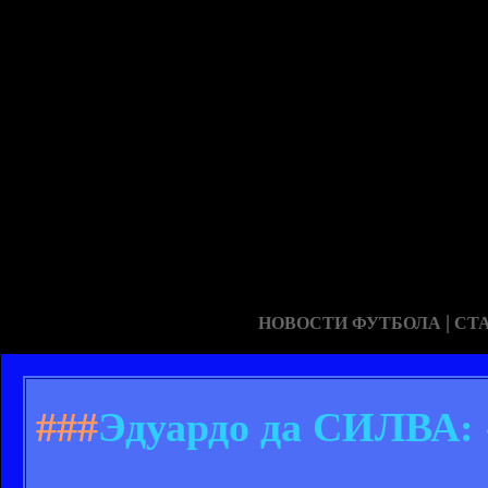
|
НОВОСТИ ФУТБОЛА
СТ
###
Эдуардо да СИЛВА: 