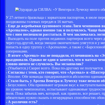
У 27-летнего бразильца с хорватским паспортом, в июле пе
полдюжины голевых передач в 16 матчах.
- Еще до жеребьевки группового этапа Лиги чемпионов в
«Арсеналом», однако именно так и получилось. Чаще быв
что с ним поспешили расстаться. В чем заключалась лог
- Выходить на поле против недавних партнеров всего через 
через год-другой, когда эмоции окончательно улягутся и у 
попасть в одну группу с «Арсеналом», а также с «Барселон
соперниками.
- В итоге «Арсенал» вы не пощадили, отличившись на «Эм
праздновали. Однако не один я заметил, что в матчах че
словно ничего не случилось. Вы меланхолик?
- (Улыбается.) Скорее всего. Пока по-другому не получается
- Согласны с теми, кто говорит, что «Арсенал» и «Шахте
- Вполне. Обе команды придерживаются абсолютно одинаково
- Стало быть, у Арсена Венгера и Луческу тоже немало о
- Безусловно. Оба прививают игрокам вкус к наступательном
по уровню чемпионатах, испытывают одинаковые трудности:
поля. Пока забьешь мяч, который, как правило, все решает,
обязательно нужно сказать о незаурядных способностях обои
- А различия есть?