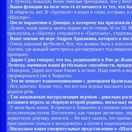
- У Луческу, пожалуй, более тяжелые тренировки, чем у Венг
- Ваши функции на поле чем-то отличаются от тех, что б
- В общем-то, нет. В «Арсенале» я играл и слева, и справа, 
«Шахтере».
- После поражения в Донецке, к которому вы приложили
- Думаю, наши шансы занять первое место теперь 50 на 50. 
проснулась, а «Шахтер» отправится к «Партизану», утратив
- Ваше мнение об игре Андрея Аршавина, которого в пос
- Очень хороший футболист. Все, что должно быть у классного
Англии, где каждый матч пресса рассматривает под микрос
принципе.
- Дарио Срна говорит, что вы, родившийся в Рио-де-Жан
Луческу, оценивая ваши футбольные способности, приде
- Наверное, Дарио все-таки ближе к истине. Надо иметь в вид
сформировался уже в Хорватии.
- Это не мешает взаимопониманию с донецкими бразильц
- Нет, конечно. Кроме того, что все они игроки высокого к
родную речь.
- Так называемая натурализация игроков - довольно рас
желанием играть за сборную второй родины, поскольку пер
- У меня было иначе. Я приехал в Хорватию в слишком юном
естественным путем. Постепенно, как говорят англичане, ste
хорватскую девушку, женился...- Не могу сказать, что приня
приглашение сначала в молодежную, а потом в национальную
- Насколько ваши умозрительные представления о «Шахт