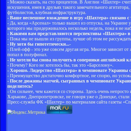
- Можно сказать, на сто процентов. В Англии «Шахтер» счи
искушения, имея в друзьях такого замечательного агитатора,
футболистов, клубная инфраструктура.
- Ваше неспешное вхождение в игру «Шахтера» связано с 
- Да, когда «Арсенал» только вышел из отпуска, на Украине
которого мы придерживалось несколько недель, пока я не н
- Какими вам представляются перспективы «Шахтера» в
- Пока мы не вышли из группы, лучше об этом не рассуждать
- Ну хотя бы гипотетически...-
- Плей-офф - это уже совсем другая игра. Многое зависит от 
попал в полуфинал.
- Не хотели бы снова получить в соперники английский к
- Почему? Кого не хотелось бы, так это «Барселону».
- Хорошо. Лидерство «Шахтера» в чемпионате Украины с 
- Преимущество достаточно комфортное, не спорю, но успокаи
- После дюжины матчей, сыгранных в чемпионате Украины
поделитесь?
- Он сильнее, чем кажется со стороны. Здесь очень непрост
Харькове, Днепропетровске, не говоря уже о Донецке, стал
Пресс-служба ФК «Шахтер» по материалам сайта газеты «Сп