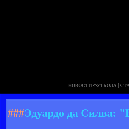
|
НОВОСТИ ФУТБОЛА
СТ
###
Эдуардо да Силва: "В