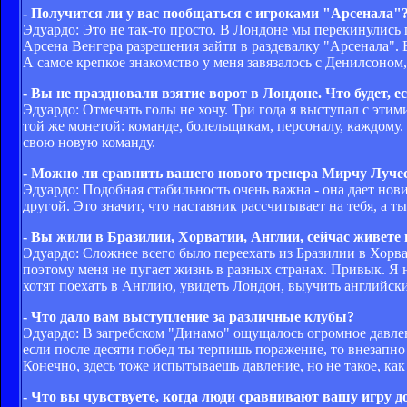
- Получится ли у вас пообщаться с игроками "Арсенала"
Эдуардо: Это не так-то просто. В Лондоне мы перекинулись п
Арсена Венгера разрешения зайти в раздевалку "Арсенала". В
А самое крепкое знакомство у меня завязалось с Денилсоно
- Вы не праздновали взятие ворот в Лондоне. Что будет, 
Эдуардо: Отмечать голы не хочу. Три года я выступал с этим
той же монетой: команде, болельщикам, персоналу, каждому. Е
свою новую команду.
- Можно ли сравнить вашего нового тренера Мирчу Луческ
Эдуардо: Подобная стабильность очень важна - она дает нови
другой. Это значит, что наставник рассчитывает на тебя, а т
- Вы жили в Бразилии, Хорватии, Англии, сейчас живете 
Эдуардо: Сложнее всего было переехать из Бразилии в Хорв
поэтому меня не пугает жизнь в разных странах. Привык. Я 
хотят поехать в Англию, увидеть Лондон, выучить английский
- Что дало вам выступление за различные клубы?
Эдуардо: В загребском "Динамо" ощущалось огромное давлен
если после десяти побед ты терпишь поражение, то внезапно
Конечно, здесь тоже испытываешь давление, но не такое, ка
- Что вы чувствуете, когда люди сравнивают вашу игру д