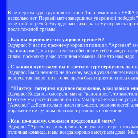
В четвертом туре группового этапа Лиги чемпионов УЕФА Эд
несколько лет. Первый матч завершился уверенной победой "
ответной встречей Эдуардо рассказал, как ему игралось пр
после тяжелой травмы.
- Как вы оцениваете ситуацию в группе H?
Эдуардо: У нас по-прежнему хорошая позиция. "Арсенал" зани
"канонирами", мы практически обеспечим себе выход в след
силам, поскольку у нас отличная команда. Все что нам надо -
- С какими чувствами вы в третьем туре вернулись на с
Эдуардо: Было немного не по себе, ведь я уехал совсем недав
вернусь так скоро, но в то же время было приятно снова оказа
- "Шахтер" потерпел крупное поражение, а вы забили ед
Эдуардо: Когда мы смотрели матчи "канониров", то заметили
Поэтому мы рассчитывали на это. Мы практически не уступил
"Арсенал" действительно имел пять-шесть возможностей для вз
поражение не лучшим образом отразилось на команде.
- Как, по-вашему, сложится предстоящий матч?
Эдуардо: "Арсеналу", как правило, не удаются игры с клубам
отличная команда, и мы всегда хорошо выступаем дома. Мы 