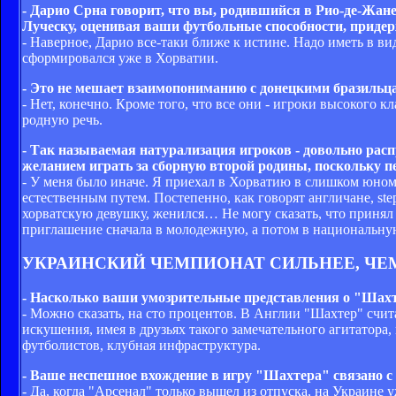
- Дарио Срна говорит, что вы, родившийся в Рио-де-Жан
Луческу, оценивая ваши футбольные способности, приде
- Наверное, Дарио все-таки ближе к истине. Надо иметь в вид
сформировался уже в Хорватии.
- Это не мешает взаимопониманию с донецкими бразиль
- Нет, конечно. Кроме того, что все они - игроки высокого 
родную речь.
- Так называемая натурализация игроков - довольно рас
желанием играть за сборную второй родины, поскольку п
- У меня было иначе. Я приехал в Хорватию в слишком юном
естественным путем. Постепенно, как говорят англичане, ste
хорватскую девушку, женился… Не могу сказать, что принял 
приглашение сначала в молодежную, а потом в национальную
УКРАИНСКИЙ ЧЕМПИОНАТ СИЛЬНЕЕ, ЧЕ
- Насколько ваши умозрительные представления о "Шахт
- Можно сказать, на сто процентов. В Англии "Шахтер" счи
искушения, имея в друзьях такого замечательного агитатора,
футболистов, клубная инфраструктура.
- Ваше неспешное вхождение в игру "Шахтера" связано с 
- Да, когда "Арсенал" только вышел из отпуска, на Украине