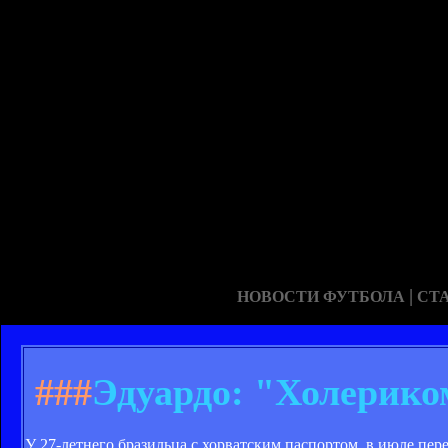
|
НОВОСТИ ФУТБОЛА
СТ
###
Эдуардо: "Холерико
У 27-летнего бразильца с хорватским паспортом, в июле пе