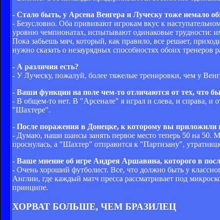
- Стало быть, у Арсена Венгера и Луческу тоже немало о
- Безусловно. Оба прививают игрокам вкус к наступательном
уровню чемпионатах, испытывают одинаковые трудности: им 
Пока забьешь мяч, который, как правило, все решает, прихо
нужно сказать о незаурядных способностях обоих тренеров р
- А различия есть?
- У Луческу, пожалуй, более тяжелые тренировки, чем у Венг
- Ваши функции на поле чем-то отличаются от тех, что б
- В общем-то нет. В "Арсенале" я играл и слева, и справа, и
"Шахтере".
- После поражения в Донецке, к которому вы приложили
- Думаю, наши шансы занять первое место теперь 50 на 50. 
проснулась, а "Шахтер" отправится к "Партизану", утратив
- Ваше мнение об игре Андрея Аршавина, которого в пос
- Очень хороший футболист. Все, что должно быть у классног
Англии, где каждый матч пресса рассматривает под микрос
принципе.
ХОРВАТ БОЛЬШЕ, ЧЕМ БРАЗИЛЕЦ