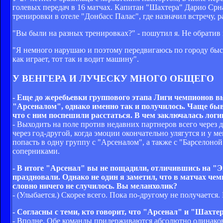
голевых передач в 16 матчах. Капитан "Шахтера" Дарио Срна
тренировки в отеле "Донбасс Палас", где назначил встречу, 
"Вы были на разных тренировках?" - пошутил я. Не обратив
"Я немного нарушаю и поэтому передвигаюсь по городу быстре
как играет, тот так и водит машину".
У ВЕНГЕРА И ЛУЧЕСКУ МНОГО ОБЩЕГО
- Еще до жеребьевки группового этапа Лиги чемпионов в
"Арсеналом", однако именно так и получилось. Чаще быв
что с ним поспешили расстаться. В чем заключалась лог
- Выходить на поле против недавних партнеров всего через 
через год-другой, когда эмоции окончательно улягутся и у 
попасть в одну группу с "Арсеналом", а также с "Барселоно
соперниками.
- В итоге "Арсенал" вы не пощадили, отличившись на "Э
праздновали. Однако не один я заметил, что в матчах че
словно ничего не случилось. Вы меланхолик?
- (Улыбается.) Скорее всего. Пока по-другому не получается
- Согласны с теми, кто говорит, что "Арсенал" и "Шахте
- Вполне. Обе команды придерживаются абсолютно одинаково