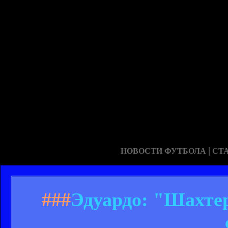
|
НОВОСТИ ФУТБОЛА
СТ
###
Эдуардо: "Шахте