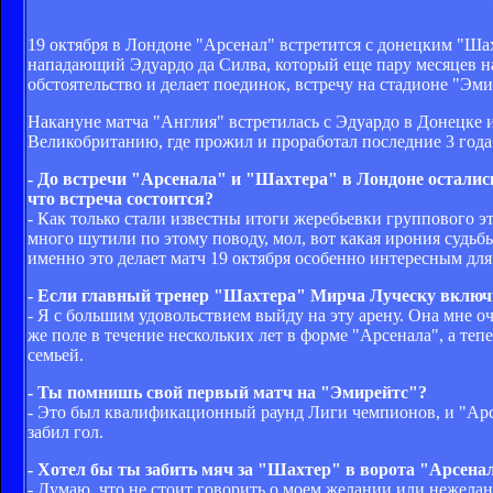
19 октября в Лондоне "Арсенал" встретится с донецким "Ша
нападающий Эдуардо да Силва, который еще пару месяцев наз
обстоятельство и делает поединок, встречу на стадионе "Эм
Накануне матча "Англия" встретилась с Эдуардо в До­нецке и 
Великобри­танию, где прожил и проработал последние 3 года
- До встречи "Арсенала" и "Шахтера" в Лондоне остались
что встреча состоится?
- Как только стали известны итоги жеребьевки группового э
много шутили по этому поводу, мол, вот какая ирония судьбы
именно это делает матч 19 октября особенно интересным для
- Если главный тренер "Шахтера" Мирча Луческу включит
- Я с большим удовольствием выйду на эту арену. Она мне оче
же поле в течение нескольких лет в форме "Арсенала", а тепе
семьей.
- Ты помнишь свой первый матч на "Эмирейтс"?
- Это был квалификационный раунд Лиги чемпионов, и "Арсе
забил гол.
- Хотел бы ты забить мяч за "Шахтер" в ворота "Арсена
- Думаю, что не стоит говорить о моем желании или нежелани