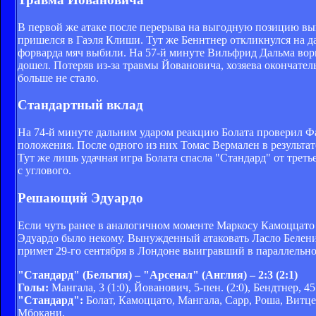
В первой же атаке после перерыва на выгодную позицию вы
пришелся в Гаэля Клиши. Тут же Беннтнер откликнулся на д
форварда мяч выбили. На 57-й минуте Вильфрид Дальма ворв
дошел. Потеряв из-за травмы Йовановича, хозяева окончател
больше не стало.
Стандартный вклад
На 74-й минуте дальним ударом реакцию Болата проверил Фа
положения. После одного из них Томас Вермален в результат
Тут же лишь удачная игра Болата спасла "Стандард" от треть
с углового.
Решающий Эдуардо
Если чуть ранее в аналогичном моменте Маркосу Камоццато у
Эдуардо было некому. Вынужденный атаковать Ласло Белени 
примет 29-го сентября в Лондоне выигравший в параллельной
"Стандард" (Бельгия) – "Арсенал" (Англия) – 2:3 (2:1)
Голы:
Мангала, 3 (1:0), Йованович, 5-пен. (2:0), Бендтнер, 45 
"Стандард":
Болат, Камоццато, Мангала, Сарр, Роша, Витцель
Мбокани.