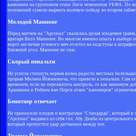
кампании на групповом этапе Лиги чемпионов УЕФА. По ход
положений сумели вырвать волевую победу во втором тайме
Молодой Манноне
Перед матчем на "Арсенал" свалилась целая эпидемия травм
вратаря Вито Манноне. Во многом именно опыта в выборе п
ворот англичан углового мяч отлетел на подступы к штрафно
ближний угол. Манноне не спас.
Скорый пенальти
Не успела стихнуть первая волна радости местных болельщик
прорыв Милана Йовановича, что привело к пенальти. Сам серб
временем, если не перехватить контроль, то как минимум до
Аршавина и Робина ван Перси атаки "канониров" ограничив
Беннтнер отвечает
Не приносили плодов и контратаки "Стандарда", который к 
"Арсенал" выдавил из себя гол. Абу Диаби из центрального
который пропустил удар датчанина между ног.
Травма Йовановича