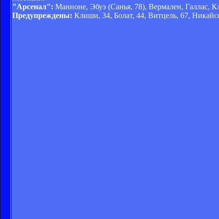
"Арсенал":
Манноне, Эбуэ (Санья, 78), Вермален, Галлас, К
Предупреждены:
Клиши, 34, Болат, 44, Витцель, 67, Никайсе