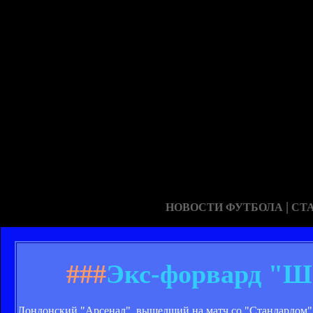
|
НОВОСТИ ФУТБОЛА
СТ
###
Экс-форвард "Ша
Лондонский "Арсенал", вышедший на матч со "Стандардом" в