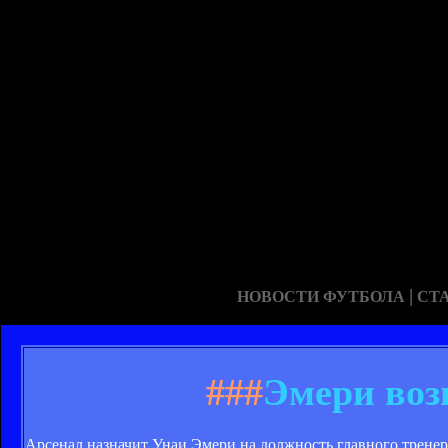
|
НОВОСТИ ФУТБОЛА
СТ
###
Эмери воз
Арсенал назначит Унаи Эмери на должность главного тренер