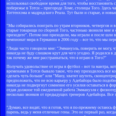
использовал свободное время для того, чтобы восстановить 
побережье в Тотси – пригороде Ломе, столицы Того. Здесь 
Тоттенхэма и мадридского Реала. Тут были и старые, и новы
"Мы собирались поиграть по утрам вторников, четвергов и в
старые товарищи по сборной Того, частенько звонили мне и 
приходите". Потом они приходили, мы играли и после шли 
чемпионат мира в Германии в 2006 году – все то, что мы пер
"Люди часто говорили мне: "Эммануэль, поверить не могу, чт
никогда не буду слишком крут для чего угодно. Я родился в до
так почему же мне расстраиваться, что я играю в Того?"
Получать удовольствие от игры в футбол – вот та мантра, к
временами в Тотси бывало такое, что ему приходилось все ко
сделать чуть больше" или "Ману, хватит шутить, сконцентри
предположить, что не всю карьеру у Адебайора было подобно
никогда не подвергнут сомнение его усилия оставаться в фо
отдав должное той ежедневной работа Эммануэля с физиотер
несколько звонков от предыдущих тренеров Адебайора. Все 
"Думаю, все видят, что я готов, что я по-прежнему остаюсь
парень, ведь у меня отличные гены. Это не первый раз, когда