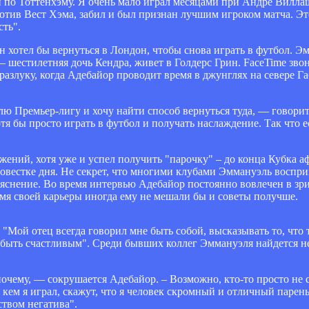
 по Тоттенхэму. Я очень мало играл месяцами при Андре Вилла
ротив Вест Хэма, забил и был признан лучшим игроком матча. Эт
сть".
н хотел бы вернуться в Лондон, чтобы снова играть в футбол. 
– шестилетняя дочь Кендра, живет в Голдерс Грин. FaceTime звон
азлуку, когда Адебайор проводит время в джунглях на севере Га
ю Премьер-лигу и хочу найти способ вернуться туда, — говорит
отя бы просто играть в футбол и получать наслаждение. Так что 
жений, хотя уже и успел получить "парочку" – до конца Кубка 
а повестке дня. Не секрет, что многими клубами Эммануэль воспр
ъяснение. Во время интервью Адебайор постоянно вовлечен в зри
ремя своей карьеры иногда ему не мешали бы и советы получше.
 "Мой отец всегда говорил мне быть собой, высказывать то, что 
ь быть счастливым". Среди бывших коллег Эммануэля найдется н
почему, — сокрушается Адебайор. – Возможно, кто-то просто не 
с кем я играл, скажут, что я человек скромный и отличный парень.
ством негатива".