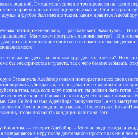
связи с родиной. Эммануэль усиленно тренировался на газоне пе
частенько проводились и неофициальные матчи. Они пестрили фу
е друзья, а футбол был именно таким, каким нравится Адебайору
ечерам пятниц еженедельно, — рассказывает Эммануэль. – Но эт
спрашивали: "Мы можем поиграть с парнями завтра?". И я отвеча
в дом, пить тонизирующие напитки и вспоминать былые деньки 
еживали вместе".
о ты играешь здесь, ты слишком крут для этого места". Но я спр
ме без электричества и туалета, так с чего бы мне забывать, отк
оторую Эммануэль Адебайор годами повторяет во всех своих инте
нтролировать, убеждаться, что он делает все правильно и говори
руйся на этом, ведь если клуб позвонит, ты должен быть готов".
е отношение к делу. Однако те, кто видел его в рядах команды 
рме. Сам Ле Рой назвал Адебайора "монументом", а его выступл
апевтами Того в последние два месяца. После игры с Кот-д'-Ив
звонили, чтобы похвалить кондиции капитана Того.
 футболистом, — говорит Адебайор. – Многие люди ожидали увид
 я возвращаюсь в игру после длительного простоя как ни в чем н