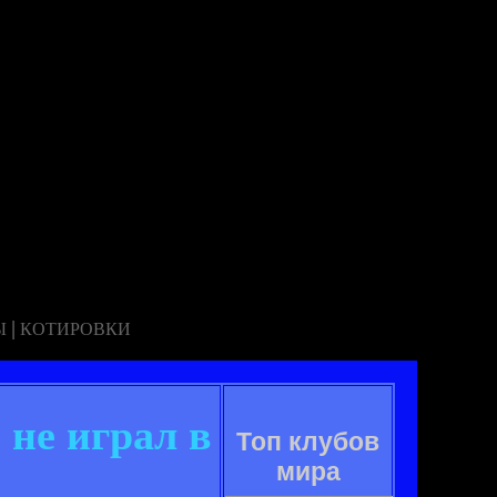
|
Ы
КОТИРОВКИ
 не играл в
Топ клубов
мира