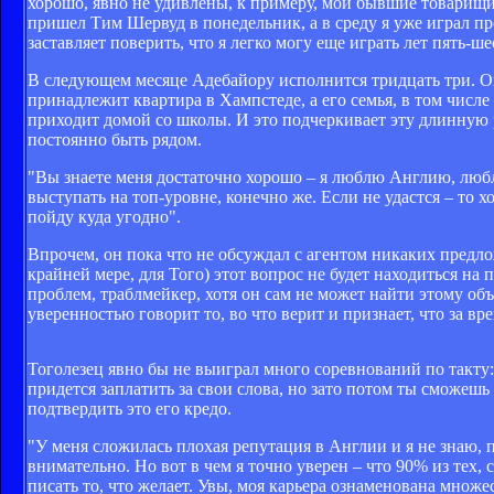
хорошо, явно не удивлены, к примеру, мои бывшие товарищи
пришел Тим Шервуд в понедельник, а в среду я уже играл п
заставляет поверить, что я легко могу еще играть лет пять-ше
В следующем месяце Адебайору исполнится тридцать три. О
принадлежит квартира в Хампстеде, а его семья, в том числе 
приходит домой со школы. И это подчеркивает эту длинную р
постоянно быть рядом.
"Вы знаете меня достаточно хорошо – я люблю Англию, любл
выступать на топ-уровне, конечно же. Если не удастся – то х
пойду куда угодно".
Впрочем, он пока что не обсуждал с агентом никаких предло
крайней мере, для Того) этот вопрос не будет находиться н
проблем, траблмейкер, хотя он сам не может найти этому об
уверенностью говорит то, во что верит и признает, что за в
Тоголезец явно бы не выиграл много соревнований по такту:
придется заплатить за свои слова, но зато потом ты сможеш
подтвердить это его кредо.
"У меня сложилась плохая репутация в Англии и я не знаю, 
внимательно. Но вот в чем я точно уверен – что 90% из тех, 
писать то, что желает. Увы, моя карьера ознаменована множе