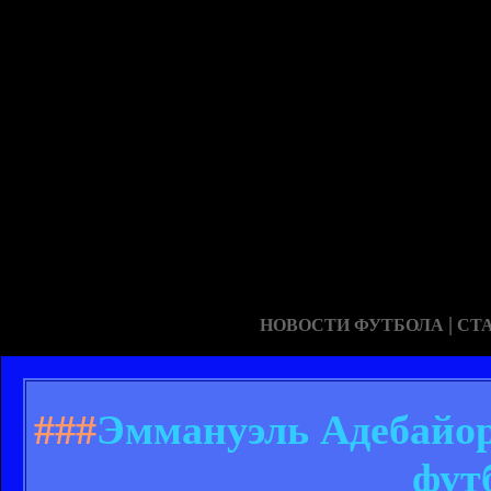
|
НОВОСТИ ФУТБОЛА
СТ
###
Эммануэль Адебайор:
фут