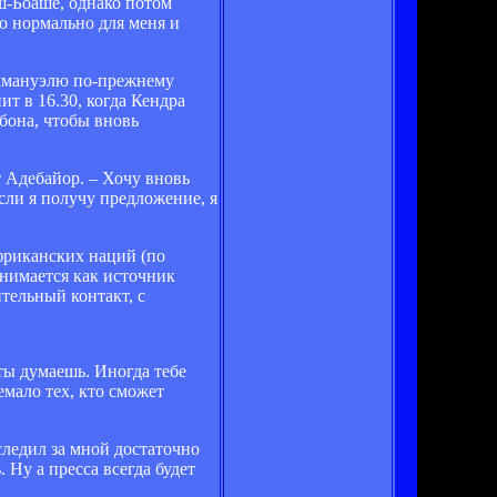
ш-Боаше, однако потом
о нормально для меня и
Эммануэлю по-прежнему
ит в 16.30, когда Кендра
бона, чтобы вновь
 Адебайор. – Хочу вновь
если я получу предложение, я
африканских наций (по
инимается как источник
тельный контакт, с
ты думаешь. Иногда тебе
емало тех, кто сможет
следил за мной достаточно
 Ну а пресса всегда будет