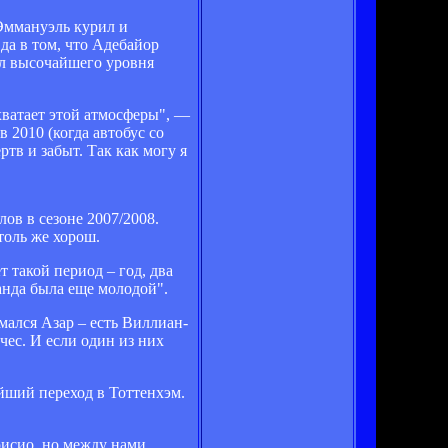
 Эммануэль курил и
да в том, что Адебайор
ол высочайшего уровня
 хватает этой атмосферы", —
в 2010 (когда автобус со
тв и забыт. Так как могу я
ов в сезоне 2007/2008.
толь же хорош.
т такой период – год, два
анда была еще молодой".
омался Азар – есть Виллиан-
чес. И если один из них
йший переход в Тоттенхэм.
урисио, но между нами