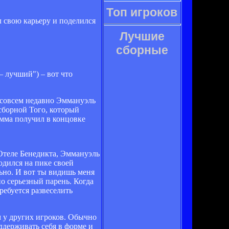
Топ игроков
 свою карьеру и поделился
Лучшие
сборные
– лучший") – вот что
е совсем недавно Эммануэль
 сборной Того, который
Эмма получил в концовке
 Отеле Бенедикта, Эммануэль
ходился на пике своей
ьно. И вот ты видишь меня
но серьезный парень. Когда
ребуется развеселить
 у других игроков. Обычно
ддерживать себя в форме и