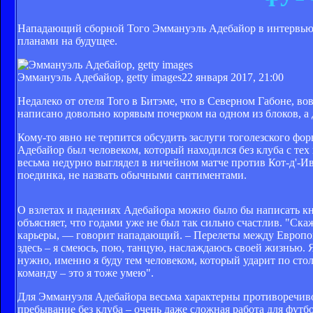
Нападающий сборной Того Эммануэль Адебайор в интервью T
планами на будущее.
Эммануэль Адебайор, getty images
22 января 2017, 21:00
Недалеко от отеля Того в Битэме, что в Северном Габоне, вов
написано довольно корявым почерком на одном из блоков, а 
Кому-то явно не терпится обсудить заслуги тоголезского фо
Адебайор был человеком, который находился без клуба с тех
весьма недурно выглядел в ничейном матче против Кот-д'-И
поединка, не назвать обычными сантиментами.
О взлетах и падениях Адебайора можно было бы написать кн
объясняет, что годами уже не был так сильно счастлив. "Скаж
карьеры, — говорит нападающий. – Перелеты между Европой
здесь – я смеюсь, пою, танцую, наслаждаюсь своей жизнью. Я
нужно, именно я буду тем человеком, который ударит по стол
команду – это я тоже умею".
Для Эммануэля Адебайора весьма характерны противоречиво
пребывание без клуба – очень даже сложная работа для футб