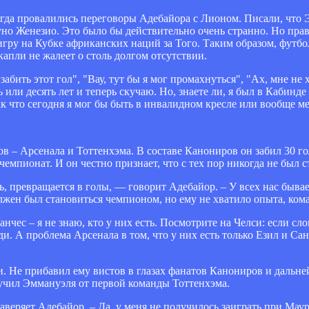
когда провалились переговоры Адебайора с Лионом. Писали, что
но Женезио. Это было бы действительно очень странно. Но прав
игру на Кубке африканских наций за Того. Таким образом, футб
капли не жалеет о столь долгом отсутствии.
абить этот гол", "Вау, тут бы я мог промахнуться", "Ах, мне не
или десять лет и теперь скучаю. Но, знаете ли, я был в Кабинде 
ак что сегодня я мог бы быть в инвалидном кресле или вообще мер
 – Арсенала и Тоттенхэма. В составе Канониров он забил 30 гол
емпионат. И он честно признает, что с тех пор никогда не был с
ь, превращается в голы, — говорит Адебайор. – У всех нас бывае
олжен был становиться чемпионом, но ему не хватило опыта, ком
нчес – я не знаю, кто у них есть. Посмотрите на Челси: если сл
. А проблема Арсенала в том, что у них есть только Езил и Сан
. Не прибавил ему вистов в глазах фанатов Канониров и дальне
чил Эммануэля от первой команды Тоттенхэма.
 заверяет Адебайор. – Да, у меня не получилось заиграть при Ма