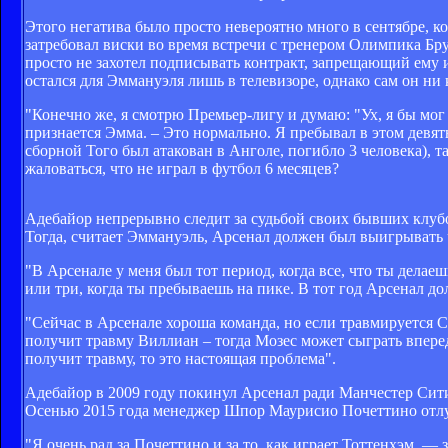
Этого негатива было просто невероятно много в сентябре, 
затребовал виски во время встречи с тренером Олимпика Бру
просто не захотел подписывать контракт, запрещающий ему 
остался для Эммануэля лишь в телевизоре, однако сам он ни 
"Конечно же, я смотрю Премьер-лигу и думаю: "Ух, я бы мог з
признается Эмма. – Это нормально. Я пребывал в этом девять 
сборной Того был атакован в Анголе, погибло 3 человека), т
жаловаться, что не играл в футбол 6 месяцев?
Адебайор непрерывно следит за судьбой своих бывших клубов
Тогда, считает Эммануэль, Арсенал должен был выигрывать ч
"В Арсенале у меня был тот период, когда все, что ты делаеш
или три, когда ты пребываешь на пике. В тот год Арсенал д
"Сейчас в Арсенале хороша команда, но если травмируется Са
получит травму Виллиан – тогда Мозес может сыграть впереди
получит травму, то это настоящая проблема".
Адебайор в 2009 году покинул Арсенал ради Манчестер Сити
Осенью 2015 года менеджер Шпор Маурисио Почеттино отлу
"Я очень рад за Почеттино и за то, как играет Тоттенхэм, —