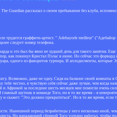
he Guardian рассказал о своем пребывании без клуба, вспомнил
сю трудится граффити-артист. " Adebayorle meilleur" ("Адебайор 
далее следует номер телефона.
рварда и это был бы явно не худший день для такого занятия. Ещ
 пор, как покинул Кристал Пэлас в июне. Но сейчас это форвард
вуара, одного из фаворитов турнира. И аплодисменты, которые 
игу. Возможно, даже не одну. Сидя на балконе своей комнаты в
у тебе честно, я чувствую себя сейчас даже лучше, чем когда на
 и Африкой за последние шесть месяцев мне помогли очень сил
 главный шутник в команде Того, но в то же время – я невероят
у и скажет: "Это должно прекратиться". Но в то же время, если т
сти. Нынешний период безработицы у него несколько иной, чем
олиста. Но нападающий сборной Того усердно работал, чтобы по