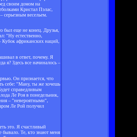
ред своим домом на
тболками Кристал Пэлас,
 – серьезным весельем.
о был еще не конец. Друзья,
л: "Ну естественно,
– Кубок африканских наций,
ашивал в ответ, почему. Я
уда я? Здесь все начиналось –
рвью. Он признается, что
ть себе: "Ману, ты же хочешь
 Будет справедливым
Клода Ле Роя в понедельник,
ения – "невероятными",
уаром Ле Рой получил
еть это. Я счастливый
е бывало. Те, кто знают меня