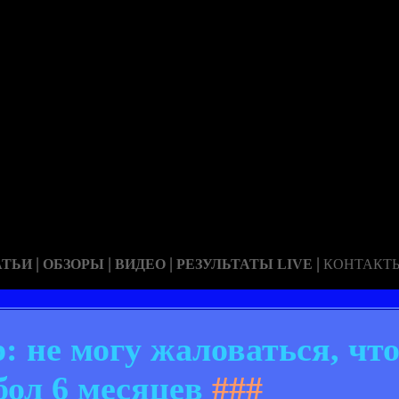
|
|
|
|
АТЬИ
ОБЗОРЫ
ВИДЕО
РЕЗУЛЬТАТЫ LIVE
КОНТАКТ
 не могу жаловаться, что
бол 6 месяцев
###