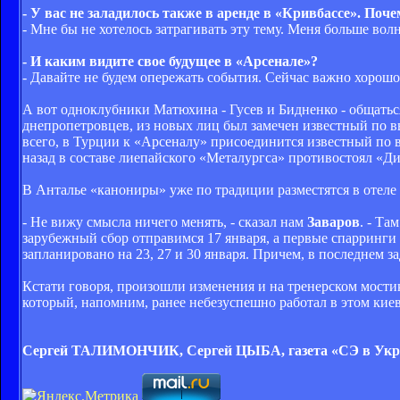
- У вас не заладилось также в аренде в «Кривбассе». Поч
- Мне бы не хотелось затрагивать эту тему. Меня больше вол
- И каким видите свое будущее в «Арсенале»?
- Давайте не будем опережать события. Сейчас важно хорошо 
А вот одноклубники Матюхина - Гусев и Бидненко - общаться
днепропетровцев, из новых лиц был замечен известный по
всего, в Турции к «Арсеналу» присоединится известный по 
назад в составе лиепайского «Металургса» противостоял «
В Анталье «канониры» уже по традиции разместятся в отеле K
- Не вижу смысла ничего менять, - сказал нам
Заваров
. - Та
зарубежный сбор отправимся 17 января, а первые спарринги 
запланировано на 23, 27 и 30 января. Причем, в последнем за
Кстати говоря, произошли изменения и на тренерском мости
который, напомним, ранее небезуспешно работал в этом киев
Сергей ТАЛИМОНЧИК, Сергей ЦЫБА, газета «СЭ в Укр