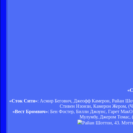
«С
«Сток Сити»
: Асмир Бегович, Джеофф Камерон, Райан Шот
Стивен Нзонзи, Камерон Жером, (Ча
«Вест Бромвич»
: Бен Фостер, Билли Джоунс, Гарет Мак
Мулумбу, Джером Томас, (
Райан Шоттон, 43. Мэтть