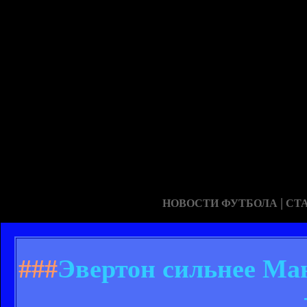
|
НОВОСТИ ФУТБОЛА
СТ
###
Эвертон сильнее Ма