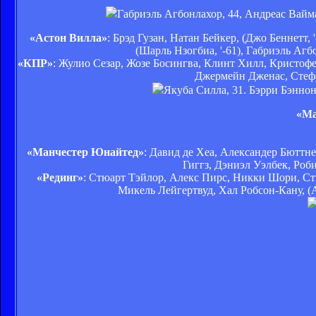
Габриэль Агбонлахор, 44, Андреас Вайма
«Астон Вилла»
: Брэд Гузан, Натан Бейкер, (Джо Беннетт,
(Шарль Нзогбиа, '-61), Габриэль Агб
«КПР»
: Жулио Сезар, Жозе Босингва, Клинт Хилл, Кристофер
Джермейн Дженас, Стефан
Якуба Силла, 31. Бэрри Бэннон
«Ма
«Манчестер Юнайтед»
: Давид де Хеа, Александер Бюттн
Гиггз, Дэниэл Уэлбек, Роб
«Рединг»
: Стюарт Тэйлор, Алекс Пирс, Никки Шори, Ст
Микель Лейгертвуд, Хал Робсон-Кану, (А