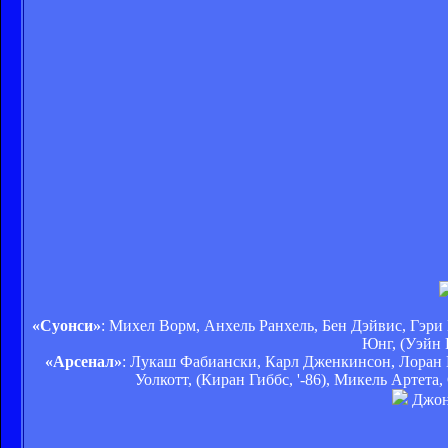
«Суонси»
: Михел Ворм, Анхель Ранхель, Бен Дэйвис, Гэри
Юнг, (Уэйн Р
«Арсенал»
: Лукаш Фабиански, Карл Дженкинсон, Лоран К
Уолкотт, (Киран Гиббс, '-86), Микель Артета
Джона