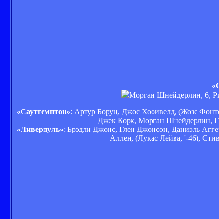
«С
Морган Шнейдерлин, 6, Ри
«Саутгемптон»
: Артур Боруц, Джос Хооивелд, (Жозе Фонте
Джек Корк, Морган Шнейдерлин, Гас
«Ливерпуль»
: Брэдли Джонс, Глен Джонсон, Даниэль Агге
Аллен, (Лукас Лейва, '-46), Ст