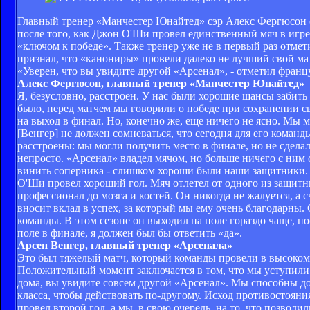
Главный тренер «Манчестер Юнайтед» сэр Алекс Фергюсон сч
после того, как Джон О'Ши провел единственный мяч в игре.
«ключом к победе». Также тренер уже не в первый раз отмети
признал, что «канониры» провели далеко не лучший свой мат
«Уверен, что вы увидите другой «Арсенал», - отметил франц
Алекс Фергюсон, главный тренер «Манчестер Юнайтед»
Я, безусловно, расстроен. У нас были хорошие шансы забить
было, перед матчем мы говорили о победе при сохранении с
на выход в финал. Но, конечно же, еще ничего не ясно. Мы м
[Венгер] не должен сомневаться, что сегодня для его коман
расстроены: мы могли получить место в финале, но не сдела
непросто. «Арсенал» владел мячом, но больше ничего с ним с
винить соперника - слишком хороши были наши защитники. 
О'Ши провел хороший гол. Мяч отлетел от одного из защитни
профессионал до мозга и костей. Он никогда не жалуется, а 
вносит вклад в успех, за который мы ему очень благодарны.
команды. В этом сезоне он выходил на поле гораздо чаще, п
поле в финале, я должен был бы ответить «да».
Арсен Венгер, главный тренер «Арсенала»
Это был тяжелый матч, который команды провели в высоком 
Положительный момент заключается в том, что мы уступили 
дома, вы увидите совсем другой «Арсенал». Мы способны доб
класса, чтобы действовать по-другому. Исход противостояния
провел второй гол, а мы, в свою очередь, на то, что позволи