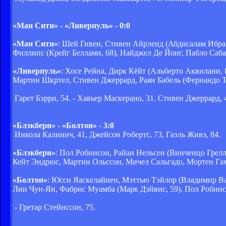
«Ман Сити» - «Ливерпуль» - 0:0
«Ман Сити»
: Шей Гивен, Стивен Айрленд (Абдисалам Ибра
Филлипс (Крейг Беллами, 68), Найджел Де Йонг, Пабло Саб
«Ливерпуль»
: Хосе Рейна, Дирк Кёйт (Альберто Аквилани, 
Мартин Шкртел, Стивен Джеррард, Раян Бабель (Фернандо То
Гарет Бэрри, 54. - Хавьер Маскерано, 31. Стивен Джеррард, 4
«Блэкберн» - «Болтон» - 3:0
Никола Калинич, 41, Джейсон Робертс, 73, Гаэль Живэ, 84.
«Блэкберн»
: Пол Робинсон, Райан Нельсен (Винченцо Грелла
Кейт Эндрюс, Мартин Ольссон, Мичел Сальгадо, Мортен Га
«Болтон»
: Юсси Яаскелайнен, Мэттью Тэйлор (Владимир Вай
Лии Чун-Ян, Фабрис Муамба (Марк Дэйвис, 59), Пол Робинс
- Гретар Стейнссон, 75.