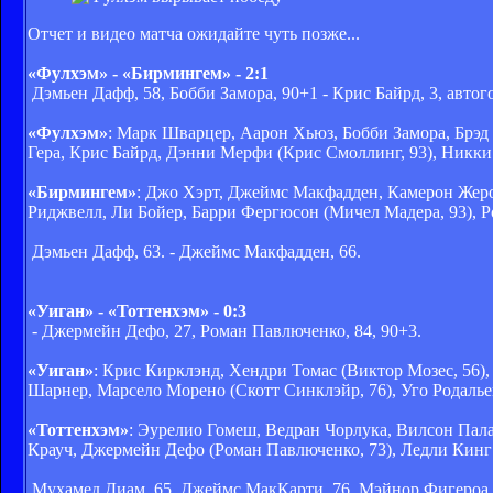
Отчет и видео матча ожидайте чуть позже...
«Фулхэм» - «Бирмингем» - 2:1
Дэмьен Дафф, 58, Бобби Замора, 90+1 - Крис Байрд, 3, автог
«Фулхэм»
: Марк Шварцер, Аарон Хьюз, Бобби Замора, Брэд
Гера, Крис Байрд, Дэнни Мерфи (Крис Смоллинг, 93), Никк
«Бирмингем»
: Джо Хэрт, Джеймс Макфадден, Камерон Жером
Риджвелл, Ли Бойер, Барри Фергюсон (Мичел Мадера, 93), 
Дэмьен Дафф, 63. - Джеймс Макфадден, 66.
«Уиган» - «Тоттенхэм» - 0:3
- Джермейн Дефо, 27, Роман Павлюченко, 84, 90+3.
«Уиган»
: Крис Кирклэнд, Хендри Томас (Виктор Мозес, 56
Шарнер, Марсело Морено (Скотт Синклэйр, 76), Уго Родалье
«Тоттенхэм»
: Эурелио Гомеш, Ведран Чорлука, Вилсон Пала
Крауч, Джермейн Дефо (Роман Павлюченко, 73), Ледли Кинг (
Мухамед Диам, 65. Джеймс МакКарти, 76. Мэйнор Фигероа, 9