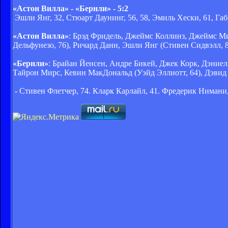
«Астон Вилла» - «Бернли» - 5:2
Эшли Янг, 32, Стюарт Даунинг, 56, 58, Эмиль Хески, 61, Габ
«Астон Вилла»
: Брэд Фридель, Джеймс Коллинз, Джеймс Ми
Дельфунезо, 76), Ричард Данн, Эшли Янг (Стивен Сидвэлл, 
«Бернли»
: Брайан Йенсен, Андре Бикей, Джек Корк, Дэниел
Тайрон Мирс, Кевин МакДональд (Уэйд Эллиотт, 64), Дэвид
- Стивен Флетчер, 74. Кларк Карлайл, 41. Фредерик Нимани,