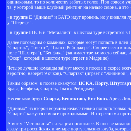
одинаковым, то по количеству забитых голов. При совсем уж
та, у которой выше клубный рейтинг на начало сезона, а это
- в
группе Е
"Динамо" и БАТЭ идут вровень, но у киевлян лу
у "Шерифа"-
- в
группе I
ПСВ и "Металлист" в шестом туре встретятся в Г
Далее поговорим о командах, которые могут попасть в плей-
"Спартак", "Твенте", "Глазго Рейнджерс". Скорее всего к н
поле "Шахтера"), "Бенфика" (занимает третье место сейчас, и
"Осер", который в шестом туре играет в Мадриде).
Четыре лучшие команды займут место в посеве и скорее всего 
вероятно, наберет 9 очков), "Спартак" (играет с "Жилиной", 
Таким образом, в посеве окажутся:
ЦСКА, Порту, Штутгарт,
Брага, Бенфика, Спартак, Глазго Рейнджерс.
Несеяными будут
Спарта, Бешикташ, Янг Бойз
, Арис, Лил
"Динамо" из второй корзины нежелательно попасть только н
"Спарта" кажутся и вовсе проходимыми. Интересными проти
А вот у "Металлиста" ситуация посложнее. В посеве команд
сразу три российских и четыре португальских клуба, кото