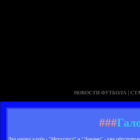
|
НОВОСТИ ФУТБОЛА
СТ
###
Гал
Два наших клуба - "Металлист" и "Динамо" - уже обеспечили