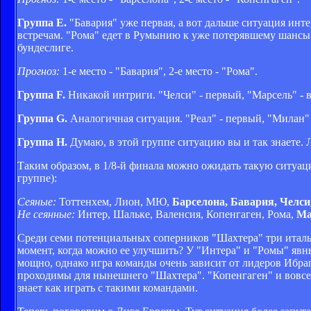
Группа Е.
"Бавария" уже первая, а вот дальше ситуация ин
встречам. "Рома" едет в Румынию к уже потерявшему шансы н
бундеслиге.
Прогноз:
1-е место - "Бавария", 2-е место - "Рома".
Группа F.
Никакой интриги. "Челси" - первый, "Марсель" - 
Группа G.
Аналогичная ситуация. "Реал" - первый, "Милан" 
Группа Н.
Думаю, в этой группе ситуацию вы и так знаете. Л
Таким образом, в 1/8-й финала можно ожидать такую ситуа
группе):
Сеяные:
Тоттенхем, Лион, МЮ,
Барселона, Бавария, Челси
Не сеянные:
Интер, Шальке, Валенсия, Копенгаген, Рома,
Ма
Среди семи потенциальных соперников "Шахтера" три италья
момент, когда можно ее улучшить? У "Интера" и "Ромы" явн
мощно, однако игра команды очень зависит от лидеров Ибра
проходимы для нынешнего "Шахтера". "Копенгаген" и вовсе
знает как играть с такими командами.