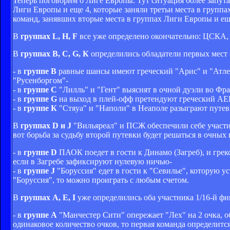
Теперь поговорим о Лиге Европы. Тут ситуация более запута
Лиги Европы и еще 4, которые заняли третьи места в групп
команд, занявших вторые места в группах Лиги Европы и еще
В
группах L, Н, F
все уже определено окончательно: ЦСКА, 
В
группах B, С, G, К
определились обладатели первых мест -
- в
группе В
равные шансы имеют греческий "Арис" и "Атлет
"Русенборгом"-
- в
группе С
"Лилль" и "Гент" выяснят в очной дуэли во Фра
- в
группе G
на выход в плей-офф претендуют греческий АЕК 
- в
группе К
"Стяуа" и "Наполи" в Неаполе разыграют путев
В
группах D и J
"Вильяреал" и ПСЖ обеспечили себе участие 
вот борьба за судьбу второй путевки будет решаться в очных
- в
группе D
ПАОК поедет в гости к Динамо (Загреб), и грек
если в Загребе зафиксируют нулевую ничью-
- в
группе J
"Боруссия" едет в гости к "Севилье", которую у
"Боруссия", то можно проиграть с любым счетом.
В
группах А, Е, I
уже определились оба участника 1/16-й фин
- в
группе А
"Манчестер Сити" опережает "Лех" на 2 очка, о
одинаковое количество очков, то первая команда определитс