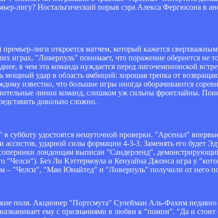
мьер-лигу? Ностальгический порыв сэра Алекса Фергюсона в ано
 премьер-лиги откроется матчем, который кажется сверхважным 
них играх, "Ливерпуль" понимает, что поражение обернется не т
днее, в чем эта команда нуждается перед лигочемпионской встр
ть мощный удар в область амбиций: хорошая трепка от возвращ
аждому известно, что большие игры иногда оборачиваются сорев
ронительные линии команд, слишком уж сильны фронтлайны. Поиск
редставить довольно сложно.
 в субботу удостоятся нешуточной проверки. "Арсенал" впервые
и ассистов, ударной силы формации 4-3-3. Заменять его будет Э
а. В соперники лондонцам выписан "Сандерленд", демонстрирую
о "Челси"). Без Ли Кэттермоула и Кенуайна Джонса игра у "кото
дам – "Челси", "Ман Юнайтед" и "Ливерпуль" получили от него по
кие поля. Акционер "Портсмута" Сулейман Аль-Фахим недавно з
названивает ему с признаниями в любви к "помпи". "Да и стоит 