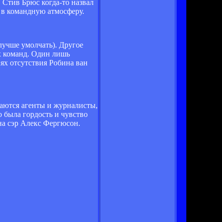
 Стив Брюс когда-то назвал
д в командную атмосферу.
лучше умолчать). Другое
х команд. Один лишь
ях отсутствия Робина ван
шаются агенты и журналисты,
о была гордость и чувство
ена сэр Алекс Фергюсон.