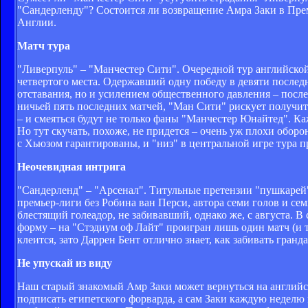
"Сандерленду"? Состоится ли возвращение Амра Заки в Пре
Англии.
Матч тура
"Ливерпуль" – "Манчестер Сити". Очередной тур английской
четвертого места. Одержавший одну победу в девяти послед
отставания, но и усилением общественного давления – после
ничьей пять последних матчей, "Ман Сити" рискует получи
– и смеяться будут не только фаны "Манчестер Юнайтед". К
Но тут скучать, похоже, не придется – очень уж плохи обо
с Хьюзом гарантированы, и "низ" в центральной игре тура п
Неочевидная интрига
"Сандерленд" – "Арсенал". Титульные претензии "пушкарей"
премьер-лиги без Робина ван Перси, автора семи голов и сем
блестящий голеадор, не забивавший, однако же, с август
форму – на "Стэдиум оф Лайт" проигран лишь один матч (и т
клеится, зато Даррен Бент отлично знает, как забивать гран
Не упускай из виду
Наш старый знакомый Амр Заки может вернуться на английс
подписать египетского форварда, а сам Заки каждую неделю 