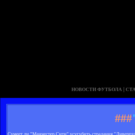
|
НОВОСТИ ФУТБОЛА
СТ
###
Сумеет ли "Манчестер Сити" усугубить страдания "Ливерпу