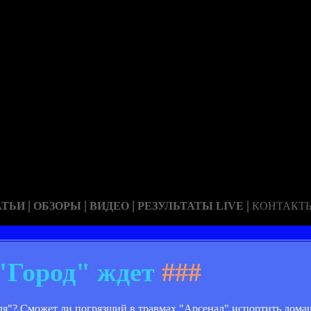
|
|
|
|
АТЬИ
ОБЗОРЫ
ВИДЕО
РЕЗУЛЬТАТЫ LIVE
КОНТАКТ
"Город" ждет
###
ля"? Сможет ли погрязший в травмах "Арсенал" испортить дом