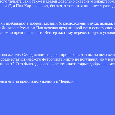
ого таланта Заки также наделен довольно скверным характером.
ечал", а Пол Харт, говорят, боится, что египтянин внесет разла
ики пребывают в добром здравии (о расположении духа, правда, 
 Жирков с Романом Павлюченко вряд ли пройдут в основу свои
ложно представить, что Венгер даст ему перевести дух в услови
раздо жестче. Сегодняшние игроки привыкли, что им на шею ве
среднестатистического футболиста никто не вступался, но у нег
 виноват". Это было здорово", – вспоминает старые добрые врем
рены ему за время выступлений в "Бернли".