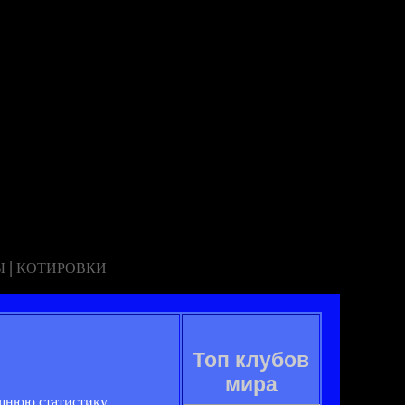
|
Ы
КОТИРОВКИ
Топ клубов
мира
ашнюю статистику