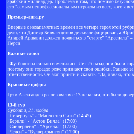
арабский миллиардер. Проблема в том, что помимо безусловн
его "самым непрофессиональным игроком из всех, кого я встр
Премьер-лига.ру
Впервые с незапамятных времен все четыре героя этой рубр
дело, что Динияр Билялетдинов дисквалифицирован, а Юрий
Андрей Аршавин должен появиться в "старте" "Арсенала" – с
Перси.
Важные слова
"Футболисты сильно изменились. Лет 25 назад они были го
поэтому они гораздо реже признают свои ошибки. Раньше за 
ответственности. Он мог прийти и сказать: "Да, я знаю, что
Красивые цифры
Грэм Александер реализовал все 13 пенальти, что были дове
13-й тур
Суббота, 21 ноября
"Ливерпуль" - "Манчестер Сити" (14:45)
"Бернли" - "Астон Вилла" (17:00)
"Сандерленд" - "Арсенал" (17:00)
"Челси" - "Вулверхэмптон" (17:00)