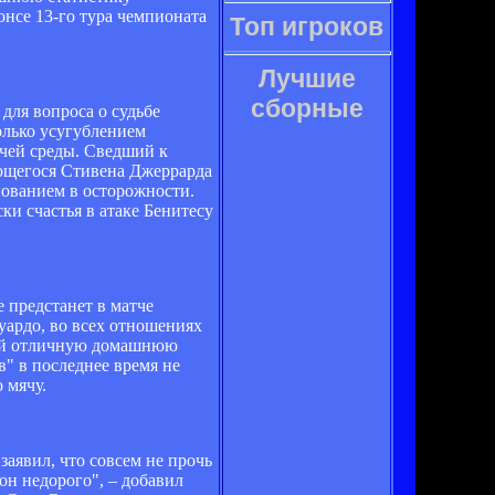
нсе 13-го тура чемпионата
Топ игроков
Лучшие
сборные
для вопроса о судьбе
олько усугублением
ечей среды. Сведший к
ающегося Стивена Джеррарда
нованием в осторожности.
и счастья в атаке Бенитесу
 предстанет в матче
дуардо, во всех отношениях
щий отличную домашнюю
в" в последнее время не
 мячу.
аявил, что совсем не прочь
он недорого", – добавил