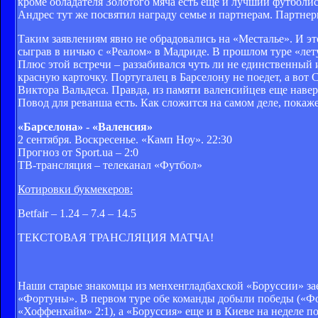
кроме обладателя Золотого мяча есть еще и лучший футболи
Андрес тут же посвятил награду семье и партнерам. Партне
Таким заявлениям явно не обрадовались на «Месталье». И эт
сыграв в ничью с «Реалом» в Мадриде. В прошлом туре «ле
Плюс этой встречи – раззабивался чуть ли не единственный
красную карточку. Португалец в Барселону не поедет, а вот 
Виктора Вальдеса. Правда, из памяти валенсийцев еще наве
Повод для реванша есть. Как сложится на самом деле, покаже
«Барселона» - «Валенсия»
2 сентября. Воскресенье. «Камп Ноу». 22:30
Прогноз от Sport.ua – 2:0
ТВ-трансляция – телеканал «Футбол»
Котировки букмекеров:
Betfair – 1.24 – 7.4 – 14.5
ТЕКСТОВАЯ ТРАНСЛЯЦИЯ МАТЧА!
Наши старые знакомцы из менхенгладбахской «Боруссии» зае
«Фортуны». В первом туре обе команды добыли победы («Фо
«Хоффенхайм» 2:1), а «Боруссия» еще и в Киеве на неделе п