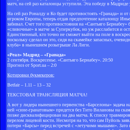
матч, на сей раз каталонцы уступили. Эта победу в Мадриде
На сей раз Роналду и Ко будет противостоять «Гранада» и от
игроком Европы, теперь отдав предпочтение каталонцу Иньест
забивал. Счет того противостояния на «Сантьяго Бернабеу» б
«сливочные» в матче за Суперкубок, но уж расслабится и ост
Единственный, кто точно не сможет выйти на поле в воскре
поскольку сделал он это, сидя на скамейке запасных, очеви
клуба» в нынешнем розыгрыше Ла Лиги.
«Реал» Мадрид – «Гранада»
2 сентября. Воскресенье. «Сантьяго Бернабеу». 20:50
Прогноз от Sport.ua – 2:0
Котировки букмекеров:
Betfair – 1.11 – 13 – 32
ТЕКСТОВАЯ ТРАНСЛЯЦИЯ МАТЧА!
А вот у лидера нынешнего первенства «Барселоны» задача на
ней «сине-гранатовым» придется без Тито Вилановы на скаме
позже дисквалифицирован на два матча. К списку травмиров
перелом лицевой кости. Несмотря на то, что сам Пуйоль заяв
потери «Барсы» перед встречей с «летучими мышами». Зато п